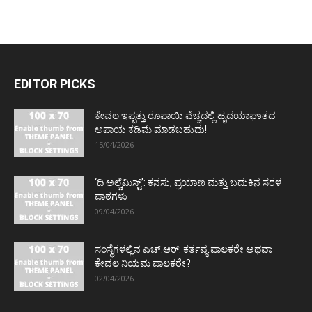
EDITOR PICKS
ಕೇವಲ ಇಪ್ಪತ್ತು ರೂಪಾಯಿ ವೆಚ್ಚದಲ್ಲಿ ಹೃದಯಾಘಾತದ
ಅಪಾಯ ಕಡಿಮೆ ಮಾಡಬಹುದು!
15/04/2026
‘ದಿ ಅಲ್ಚೆಮಿಸ್ಟ್’: ಕನಸು, ಪ್ರಯಾಣ ಮತ್ತು ಬದುಕಿನ ಸರಳ
ಪಾಠಗಳು
09/04/2026
ಸಂಸ್ಥೆಗಳಲ್ಲಿನ ಎಚ್.ಆರ್. ಕರ್ತವ್ಯ ಪಾಲಕರೇ ಅಥವಾ
ಕೇವಲ ನಿಯಮ ಪಾಲಕರೇ?
02/04/2026