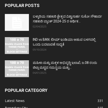
POPULAR POSTS
ಬಳ್ಳಾರಿಯ ಸಹಕಾರಿ ಕ್ಷೇತ್ರದ ವಿಶ್ವಾಸಾರ್ಹ ಸುಕೋ ಸೌಹಾರ್ದ
ಸಹಕಾರಿ ಬ್ಯಾಂಕ್ 2024-25 ರ ಆರ್ಥಿಕ...
02/04/2025
IND vs BAN: ಟೀಮ್ ಇಂಡಿಯಾ ಆಡುವ ಬಳಗದಲ್ಲಿ
ಒಂದು ಬದಲಾವಣೆ ಸಾಧ್ಯತೆ
09/10/2024
ಮಹಿಳಾ ಮತ್ತು ಮಕ್ಕಳ ಅಭಿವೃದ್ಧಿ ಇಲಾಖೆ; ಜ.08 ರಂದು
ಜಿಲ್ಲಾ ಮಟ್ಟದ ಸಮನ್ವಯ ಮತ್ತು...
06/01/2025
POPULAR CATEGORY
Latest News
331
Bengaluru City
115