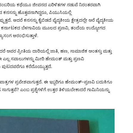
ಕಾದಂಬರಿಯ ಕಥೆಯೂ ಜೀವನದ ಏರಿಳಿತಗಳ ನಡುವೆ ನಿರಂತರವಾಗಿ
ಕನಸನ್ನು ಹೊತ್ತವನಾಗಿದ್ದರೂ, ಪಿಯುಸಿಯಲ್ಲಿ
್ತದೆ. ಆದರೆ ಕನಸನ್ನು ಕೈಬಿಡದೆ ವೈದ್ಯಕೀಯ ಕ್ಷೇತ್ರದಲ್ಲೇ ಅರೆ ವೈದ್ಯಕೀಯ
ೆ, ಉತ್ತರ ಕರ್ನಾಟಕದ ಬೆಳಗಾವಿಯ ಮೂಲದ ಪ್ರಣವಿ, ತಂದೆಯ ಉದ್ಯೋಗದ
ವ್ಯಾಸಂಗ ಆರಂಭಿಸುತ್ತಾಳೆ.
 ಆದರೆ ಅವರ ಪ್ರೀತಿಯ ದಾರಿಯಲ್ಲಿ ಜಾತಿ, ಹಣ, ಸಾಮಾಜಿಕ ಅಂತಸ್ತು ಮತ್ತು
ಎಲ್ಲ ಸವಾಲುಗಳನ್ನು ಮೀರಿ ಹೇಮಂತ್ ಮತ್ತು ಪ್ರಣವಿ
ಪುಟದವರೆಗೂ ಕರೆದೊಯ್ಯುತ್ತದೆ.
ತ್ರಗಳ ಪ್ರವೇಶವಾಗುತ್ತದೆ. ಈ ಇಬ್ಬರಿಗೂ ಹೇಮಂತ್–ಪ್ರಣವಿ ಬದುಕಿಗೂ
ಗುತ್ತವೆ? ಎಂಬ ಪ್ರಶ್ನೆಗಳಿಗೆ ಉತ್ತರ ತಿಳಿಯಬೇಕಾದರೆ ಗಾಮಿನಿಯನ್ನು