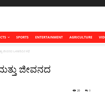
ICTS
SPORTS
ENTERTAINMENT
AGRICULTURE
VID
ಿ ಮತ್ತು ಜೀವನದ ಒಳಹರಿವಿನ ಕಥೆ
ಧಿ ಮತ್ತು ಜೀವನದ
20
0