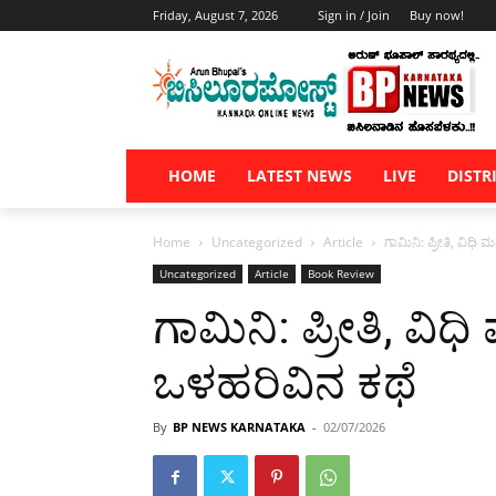
Friday, August 7, 2026
Sign in / Join
Buy now!
HOME
LATEST NEWS
LIVE
DISTR
Home
Uncategorized
Article
ಗಾಮಿನಿ: ಪ್ರೀತಿ, ವಿಧ
Uncategorized
Article
Book Review
ಗಾಮಿನಿ: ಪ್ರೀತಿ, ವಿ
ಒಳಹರಿವಿನ ಕಥೆ
By
BP NEWS KARNATAKA
-
02/07/2026