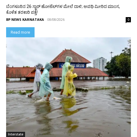
ಬೆಂಗಳೂರಿನ 26 ಸ್ಟಾರ್‌ ಹೋಟೆಲ್‌ಗಳ ಮೇಲೆ ದಾಳಿ; ಅವಧಿ ಮೀರಿದ ಮಾಂಸ,
ಕೊಳೆತ ತರಕಾರಿ ಪತ್ತೆ!
BP NEWS KARNATAKA
-
08/08/2026
0
Read more
Interstate