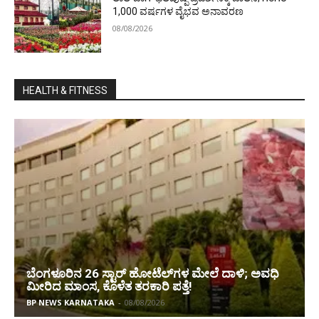
1,000 ವರ್ಷಗಳ ವೈಭವ ಅನಾವರಣ
08/08/2026
HEALTH & FITNESS
ಬೆಂಗಳೂರಿನ 26 ಸ್ಟಾರ್‌ ಹೋಟೆಲ್‌ಗಳ ಮೇಲೆ ದಾಳಿ; ಅವಧಿ
ಮೀರಿದ ಮಾಂಸ, ಕೊಳೆತ ತರಕಾರಿ ಪತ್ತೆ!
BP NEWS KARNATAKA
-
08/08/2026