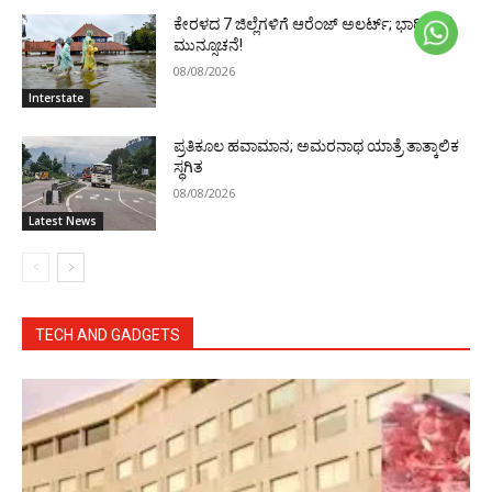
ಕೇರಳದ 7 ಜಿಲ್ಲೆಗಳಿಗೆ ಆರೆಂಜ್ ಅಲರ್ಟ್; ಭಾರಿ ಮಳೆ
ಮುನ್ಸೂಚನೆ!
08/08/2026
Interstate
ಪ್ರತಿಕೂಲ ಹವಾಮಾನ; ಅಮರನಾಥ ಯಾತ್ರೆ ತಾತ್ಕಾಲಿಕ
ಸ್ಥಗಿತ
08/08/2026
Latest News
TECH AND GADGETS