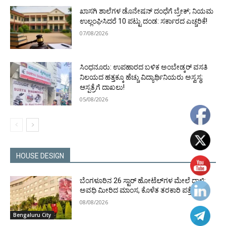
ಖಾಸಗಿ ಶಾಲೆಗಳ ಡೊನೇಷನ್ ದಂಧೆಗೆ ಬ್ರೇಕ್; ನಿಯಮ
ಉಲ್ಲಂಘಿಸಿದರೆ 10 ಪಟ್ಟು ದಂಡ: ಸರ್ಕಾರದ ಎಚ್ಚರಿಕೆ!
07/08/2026
ಸಿಂಧನೂರು: ಉಪಹಾರದ ಬಳಿಕ ಅಂಬೇಡ್ಕರ್ ವಸತಿ
ನಿಲಯದ ಹತ್ತಕ್ಕೂ ಹೆಚ್ಚು ವಿದ್ಯಾರ್ಥಿನಿಯರು ಅಸ್ವಸ್ಥ;
ಆಸ್ಪತ್ರೆಗೆ ದಾಖಲು!
05/08/2026
HOUSE DESIGN
ಬೆಂಗಳೂರಿನ 26 ಸ್ಟಾರ್‌ ಹೋಟೆಲ್‌ಗಳ ಮೇಲೆ ದಾಳಿ;
ಅವಧಿ ಮೀರಿದ ಮಾಂಸ, ಕೊಳೆತ ತರಕಾರಿ ಪತ್ತೆ!
08/08/2026
Bengaluru City