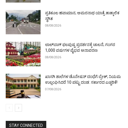
ಪ್ರತಿಕೂಲ ಹವಾಮಾನ; ಅಮರನಾಥ ಯಾತ್ರೆ ತಾತ್ಕಾಲಿಕ
ಸ್ಥಗಿತ
08/08/2026
ಲಾಲ್‌ಬಾಗ್ ಫಲಪುಷ್ಪ ಪ್ರದರ್ಶನಕ್ಕೆ ಚಾಲನೆ; ಗಂಗರ
1,000 ವರ್ಷಗಳ ವೈಭವ ಅನಾವರಣ
08/08/2026
ಖಾಸಗಿ ಶಾಲೆಗಳ ಡೊನೇಷನ್ ದಂಧೆಗೆ ಬ್ರೇಕ್; ನಿಯಮ
ಉಲ್ಲಂಘಿಸಿದರೆ 10 ಪಟ್ಟು ದಂಡ: ಸರ್ಕಾರದ ಎಚ್ಚರಿಕೆ!
07/08/2026
STAY CONNECTED