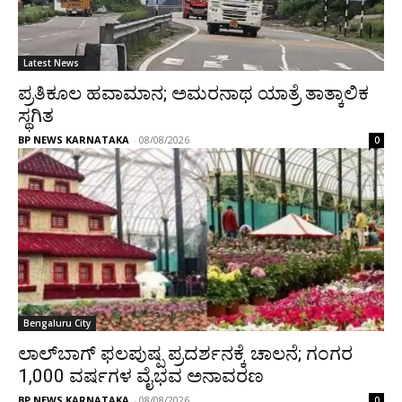
Latest News
ಪ್ರತಿಕೂಲ ಹವಾಮಾನ; ಅಮರನಾಥ ಯಾತ್ರೆ ತಾತ್ಕಾಲಿಕ
ಸ್ಥಗಿತ
BP NEWS KARNATAKA
-
08/08/2026
0
Bengaluru City
ಲಾಲ್‌ಬಾಗ್ ಫಲಪುಷ್ಪ ಪ್ರದರ್ಶನಕ್ಕೆ ಚಾಲನೆ; ಗಂಗರ
1,000 ವರ್ಷಗಳ ವೈಭವ ಅನಾವರಣ
BP NEWS KARNATAKA
-
08/08/2026
0