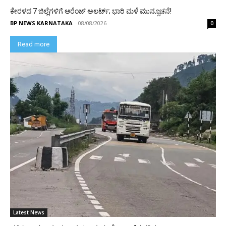
ಕೇರಳದ 7 ಜಿಲ್ಲೆಗಳಿಗೆ ಆರೆಂಜ್ ಅಲರ್ಟ್; ಭಾರಿ ಮಳೆ ಮುನ್ಸೂಚನೆ!
BP NEWS KARNATAKA
-
08/08/2026
0
Read more
Latest News