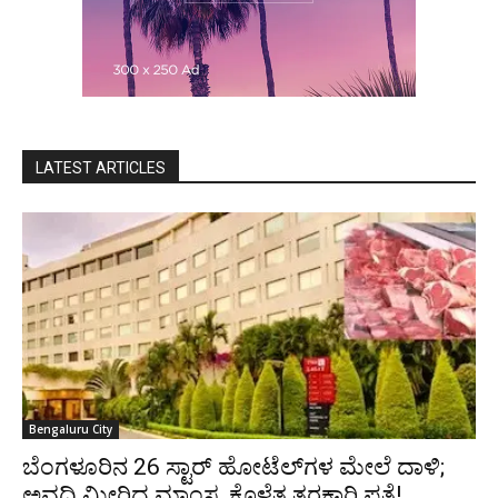
LATEST ARTICLES
Bengaluru City
ಬೆಂಗಳೂರಿನ 26 ಸ್ಟಾರ್‌ ಹೋಟೆಲ್‌ಗಳ ಮೇಲೆ ದಾಳಿ;
ಅವಧಿ ಮೀರಿದ ಮಾಂಸ, ಕೊಳೆತ ತರಕಾರಿ ಪತ್ತೆ!