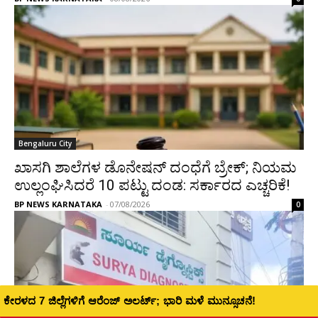
Bengaluru City
ಖಾಸಗಿ ಶಾಲೆಗಳ ಡೊನೇಷನ್ ದಂಧೆಗೆ ಬ್ರೇಕ್; ನಿಯಮ
ಉಲ್ಲಂಘಿಸಿದರೆ 10 ಪಟ್ಟು ದಂಡ: ಸರ್ಕಾರದ ಎಚ್ಚರಿಕೆ!
BP NEWS KARNATAKA
-
07/08/2026
0
ಪ್ರತಿಕೂಲ ಹವಾಮಾನ; ಅಮರನಾಥ ಯಾತ್ರೆ ತಾತ್ಕಾಲಿಕ ಸ್ಥಗಿತ