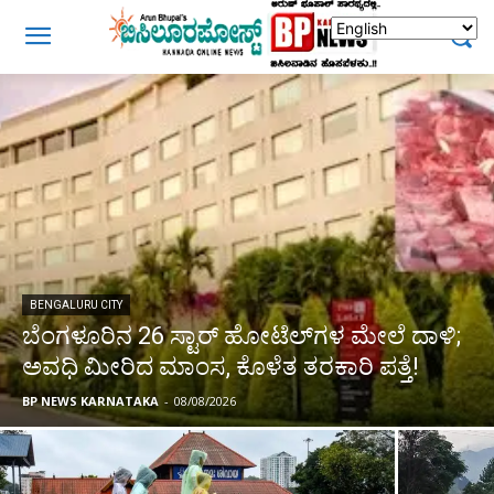
BENGALURU CITY
ಬೆಂಗಳೂರಿನ 26 ಸ್ಟಾರ್‌ ಹೋಟೆಲ್‌ಗಳ ಮೇಲೆ ದಾಳಿ;
ಅವಧಿ ಮೀರಿದ ಮಾಂಸ, ಕೊಳೆತ ತರಕಾರಿ ಪತ್ತೆ!
BP NEWS KARNATAKA
-
08/08/2026