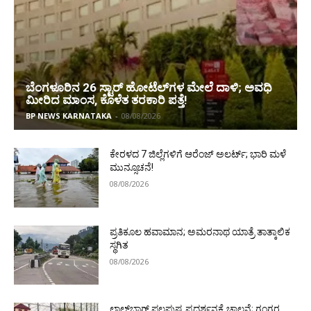
ಬೆಂಗಳೂರಿನ 26 ಸ್ಟಾರ್‌ ಹೋಟೆಲ್‌ಗಳ ಮೇಲೆ ದಾಳಿ; ಅವಧಿ
ಮೀರಿದ ಮಾಂಸ, ಕೊಳೆತ ತರಕಾರಿ ಪತ್ತೆ!
BP NEWS KARNATAKA
-
08/08/2026
ಕೇರಳದ 7 ಜಿಲ್ಲೆಗಳಿಗೆ ಆರೆಂಜ್ ಅಲರ್ಟ್; ಭಾರಿ ಮಳೆ
ಮುನ್ಸೂಚನೆ!
08/08/2026
ಪ್ರತಿಕೂಲ ಹವಾಮಾನ; ಅಮರನಾಥ ಯಾತ್ರೆ ತಾತ್ಕಾಲಿಕ
ಸ್ಥಗಿತ
08/08/2026
ಲಾಲ್‌ಬಾಗ್ ಫಲಪುಷ್ಪ ಪ್ರದರ್ಶನಕ್ಕೆ ಚಾಲನೆ; ಗಂಗರ