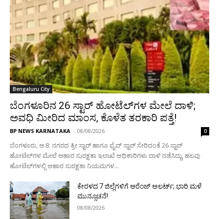
Bengaluru City
ಬೆಂಗಳೂರಿನ 26 ಸ್ಟಾರ್‌ ಹೋಟೆಲ್‌ಗಳ ಮೇಲೆ ದಾಳಿ;
ಅವಧಿ ಮೀರಿದ ಮಾಂಸ, ಕೊಳೆತ ತರಕಾರಿ ಪತ್ತೆ!
BP NEWS KARNATAKA
-
08/08/2026
0
ಬೆಂಗಳೂರು, ಆ.8: ನಗರದ ತ್ರೀ ಸ್ಟಾರ್‌ ಹಾಗೂ ಫೈವ್‌ ಸ್ಟಾರ್‌ ಸೇರಿದಂತೆ 26 ಸ್ಟಾರ್‌
ಹೋಟೆಲ್‌ಗಳ ಮೇಲೆ ಆಹಾರ ಸುರಕ್ಷತಾ ಇಲಾಖೆ ಅಧಿಕಾರಿಗಳು ದಾಳಿ ನಡೆಸಿದ್ದು, ಹಲವು
ಹೋಟೆಲ್‌ಗಳಲ್ಲಿ ಆಹಾರ ಸುರಕ್ಷತಾ ನಿಯಮಗಳ...
ಕೇರಳದ 7 ಜಿಲ್ಲೆಗಳಿಗೆ ಆರೆಂಜ್ ಅಲರ್ಟ್; ಭಾರಿ ಮಳೆ
ಮುನ್ಸೂಚನೆ!
08/08/2026