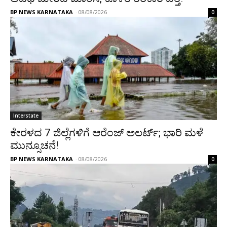
BP NEWS KARNATAKA
-
08/08/2026
0
Interstate
ಕೇರಳದ 7 ಜಿಲ್ಲೆಗಳಿಗೆ ಆರೆಂಜ್ ಅಲರ್ಟ್; ಭಾರಿ ಮಳೆ
ಮುನ್ಸೂಚನೆ!
BP NEWS KARNATAKA
-
08/08/2026
0