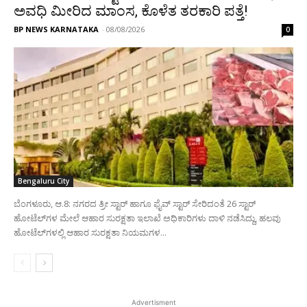
ಅವಧಿ ಮೀರಿದ ಮಾಂಸ, ಕೊಳೆತ ತರಕಾರಿ ಪತ್ತೆ!
BP NEWS KARNATAKA
-
08/08/2026
0
Bengaluru City
ಬೆಂಗಳೂರು, ಆ.8: ನಗರದ ತ್ರೀ ಸ್ಟಾರ್‌ ಹಾಗೂ ಫೈವ್‌ ಸ್ಟಾರ್‌ ಸೇರಿದಂತೆ 26 ಸ್ಟಾರ್‌
ಹೋಟೆಲ್‌ಗಳ ಮೇಲೆ ಆಹಾರ ಸುರಕ್ಷತಾ ಇಲಾಖೆ ಅಧಿಕಾರಿಗಳು ದಾಳಿ ನಡೆಸಿದ್ದು, ಹಲವು
ಹೋಟೆಲ್‌ಗಳಲ್ಲಿ ಆಹಾರ ಸುರಕ್ಷತಾ ನಿಯಮಗಳ...
Advertisment