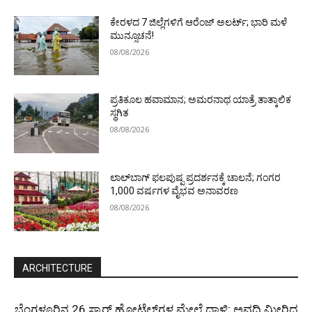
ಕೇರಳದ 7 ಜಿಲ್ಲೆಗಳಿಗೆ ಆರೆಂಜ್ ಅಲರ್ಟ್; ಭಾರಿ ಮಳೆ
ಮುನ್ಸೂಚನೆ!
08/08/2026
ಪ್ರತಿಕೂಲ ಹವಾಮಾನ; ಅಮರನಾಥ ಯಾತ್ರೆ ತಾತ್ಕಾಲಿಕ
ಸ್ಥಗಿತ
08/08/2026
ಲಾಲ್‌ಬಾಗ್ ಫಲಪುಷ್ಪ ಪ್ರದರ್ಶನಕ್ಕೆ ಚಾಲನೆ; ಗಂಗರ
1,000 ವರ್ಷಗಳ ವೈಭವ ಅನಾವರಣ
08/08/2026
ARCHITECTURE
ಬೆಂಗಳೂರಿನ 26 ಸ್ಟಾರ್‌ ಹೋಟೆಲ್‌ಗಳ ಮೇಲೆ ದಾಳಿ; ಅವಧಿ ಮೀರಿದ