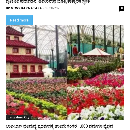
ಪ್ರತಿಕೂಲ ಹವಾಮಾನ; ಅಮರನಾಥ ಯಾತ್ರೆ ತಾತ್ಕಾಲಿಕ ಸ್ಥಗಿತ
BP NEWS KARNATAKA
-
08/08/2026
0
Read more
Bengaluru City
ಲಾಲ್‌ಬಾಗ್ ಫಲಪುಷ್ಪ ಪ್ರದರ್ಶನಕ್ಕೆ ಚಾಲನೆ; ಗಂಗರ 1,000 ವರ್ಷಗಳ ವೈಭವ