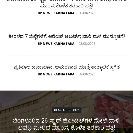
ಮಾಂಸ, ಕೊಳೆತ ತರಕಾರಿ ಪತ್ತೆ!
BP NEWS KARNATAKA
-
08/08/2026
ಕೇರಳದ 7 ಜಿಲ್ಲೆಗಳಿಗೆ ಆರೆಂಜ್ ಅಲರ್ಟ್; ಭಾರಿ ಮಳೆ ಮುನ್ಸೂಚನೆ!
BP NEWS KARNATAKA
-
08/08/2026
ಪ್ರತಿಕೂಲ ಹವಾಮಾನ; ಅಮರನಾಥ ಯಾತ್ರೆ ತಾತ್ಕಾಲಿಕ ಸ್ಥಗಿತ
BP NEWS KARNATAKA
-
08/08/2026
BENGALURU CITY
ಬೆಂಗಳೂರಿನ 26 ಸ್ಟಾರ್‌ ಹೋಟೆಲ್‌ಗಳ ಮೇಲೆ ದಾಳಿ;
ಅವಧಿ ಮೀರಿದ ಮಾಂಸ, ಕೊಳೆತ ತರಕಾರಿ ಪತ್ತೆ!