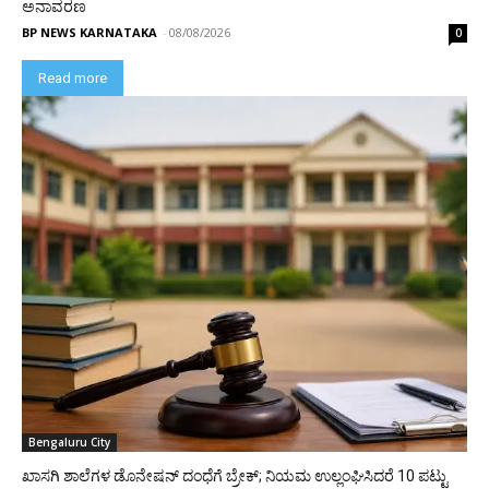
ಅನಾವರಣ
BP NEWS KARNATAKA
-
08/08/2026
0
Read more
Bengaluru City
ಖಾಸಗಿ ಶಾಲೆಗಳ ಡೊನೇಷನ್ ದಂಧೆಗೆ ಬ್ರೇಕ್; ನಿಯಮ ಉಲ್ಲಂಘಿಸಿದರೆ 10 ಪಟ್ಟು