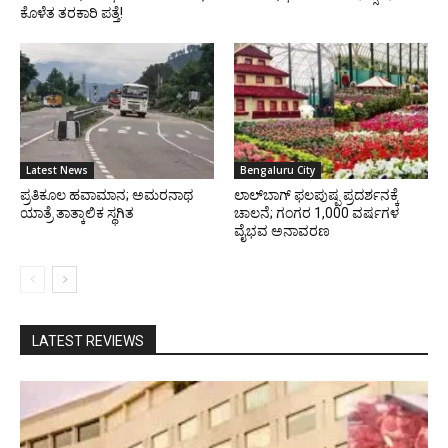
ಕೊಳೆತ ತರಕಾರಿ ಪತ್ತೆ!
Latest News
Bengaluru City
ಪ್ರತಿಕೂಲ ಹವಾಮಾನ; ಅಮರನಾಥ
ಲಾಲ್‌ಬಾಗ್ ಫಲಪುಷ್ಪ ಪ್ರದರ್ಶನಕ್ಕೆ
ಯಾತ್ರೆ ತಾತ್ಕಾಲಿಕ ಸ್ಥಗಿತ
ಚಾಲನೆ; ಗಂಗರ 1,000 ವರ್ಷಗಳ
ವೈಭವ ಅನಾವರಣ
LATEST REVIEWS