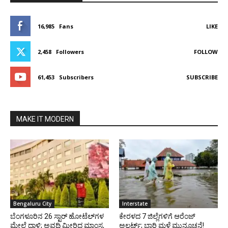
16,985
Fans
LIKE
2,458
Followers
FOLLOW
61,453
Subscribers
SUBSCRIBE
MAKE IT MODERN
Bengaluru City
Interstate
ಬೆಂಗಳೂರಿನ 26 ಸ್ಟಾರ್‌ ಹೋಟೆಲ್‌ಗಳ
ಕೇರಳದ 7 ಜಿಲ್ಲೆಗಳಿಗೆ ಆರೆಂಜ್
ಮೇಲೆ ದಾಳಿ; ಅವಧಿ ಮೀರಿದ ಮಾಂಸ,
ಅಲರ್ಟ್; ಭಾರಿ ಮಳೆ ಮುನ್ಸೂಚನೆ!