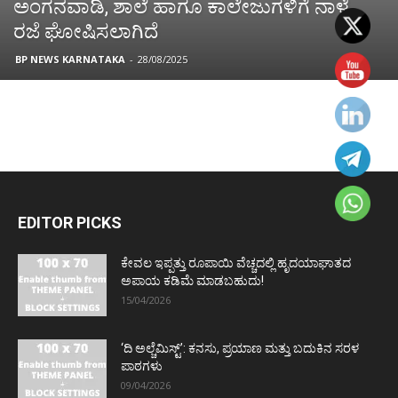
ಅಂಗನವಾಡಿ, ಶಾಲೆ ಹಾಗೂ ಕಾಲೇಜುಗಳಿಗೆ ನಾಳೆ
ರಜೆ ಘೋಷಿಸಲಾಗಿದೆ
BP NEWS KARNATAKA
-
28/08/2025
EDITOR PICKS
ಕೇವಲ ಇಪ್ಪತ್ತು ರೂಪಾಯಿ ವೆಚ್ಚದಲ್ಲಿ ಹೃದಯಾಘಾತದ
ಅಪಾಯ ಕಡಿಮೆ ಮಾಡಬಹುದು!
15/04/2026
‘ದಿ ಅಲ್ಚೆಮಿಸ್ಟ್’: ಕನಸು, ಪ್ರಯಾಣ ಮತ್ತು ಬದುಕಿನ ಸರಳ
ಪಾಠಗಳು
09/04/2026