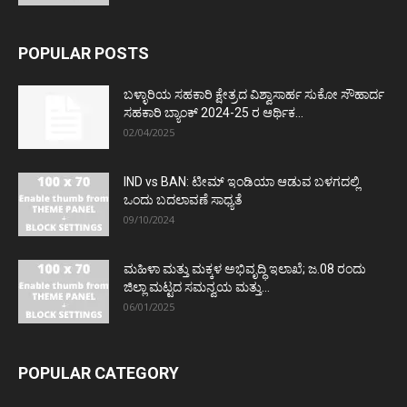
POPULAR POSTS
ಬಳ್ಳಾರಿಯ ಸಹಕಾರಿ ಕ್ಷೇತ್ರದ ವಿಶ್ವಾಸಾರ್ಹ ಸುಕೋ ಸೌಹಾರ್ದ
ಸಹಕಾರಿ ಬ್ಯಾಂಕ್ 2024-25 ರ ಆರ್ಥಿಕ...
02/04/2025
IND vs BAN: ಟೀಮ್ ಇಂಡಿಯಾ ಆಡುವ ಬಳಗದಲ್ಲಿ
ಒಂದು ಬದಲಾವಣೆ ಸಾಧ್ಯತೆ
09/10/2024
ಮಹಿಳಾ ಮತ್ತು ಮಕ್ಕಳ ಅಭಿವೃದ್ಧಿ ಇಲಾಖೆ; ಜ.08 ರಂದು
ಜಿಲ್ಲಾ ಮಟ್ಟದ ಸಮನ್ವಯ ಮತ್ತು...
06/01/2025
POPULAR CATEGORY