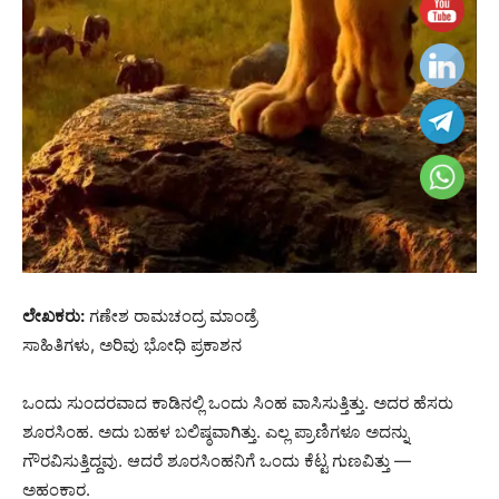
ಲೇಖಕರು:
ಗಣೇಶ ರಾಮಚಂದ್ರ ಮಾಂಡ್ರೆ
ಸಾಹಿತಿಗಳು, ಅರಿವು ಭೋಧಿ ಪ್ರಕಾಶನ
ಒಂದು ಸುಂದರವಾದ ಕಾಡಿನಲ್ಲಿ ಒಂದು ಸಿಂಹ ವಾಸಿಸುತ್ತಿತ್ತು. ಅದರ ಹೆಸರು
ಶೂರಸಿಂಹ. ಅದು ಬಹಳ ಬಲಿಷ್ಠವಾಗಿತ್ತು. ಎಲ್ಲ ಪ್ರಾಣಿಗಳೂ ಅದನ್ನು
ಗೌರವಿಸುತ್ತಿದ್ದವು. ಆದರೆ ಶೂರಸಿಂಹನಿಗೆ ಒಂದು ಕೆಟ್ಟ ಗುಣವಿತ್ತು —
ಅಹಂಕಾರ.