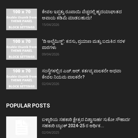
ಕೇವಲ ಇಪ್ಪತ್ತು ರೂಪಾಯಿ ವೆಚ್ಚದಲ್ಲಿ ಹೃದಯಾಘಾತದ
ಅಪಾಯ ಕಡಿಮೆ ಮಾಡಬಹುದು!
15/04/2026
‘ದಿ ಅಲ್ಚೆಮಿಸ್ಟ್’: ಕನಸು, ಪ್ರಯಾಣ ಮತ್ತು ಬದುಕಿನ ಸರಳ
ಪಾಠಗಳು
09/04/2026
ಸಂಸ್ಥೆಗಳಲ್ಲಿನ ಎಚ್.ಆರ್. ಕರ್ತವ್ಯ ಪಾಲಕರೇ ಅಥವಾ
ಕೇವಲ ನಿಯಮ ಪಾಲಕರೇ?
02/04/2026
POPULAR POSTS
ಬಳ್ಳಾರಿಯ ಸಹಕಾರಿ ಕ್ಷೇತ್ರದ ವಿಶ್ವಾಸಾರ್ಹ ಸುಕೋ ಸೌಹಾರ್ದ
ಸಹಕಾರಿ ಬ್ಯಾಂಕ್ 2024-25 ರ ಆರ್ಥಿಕ...
02/04/2025