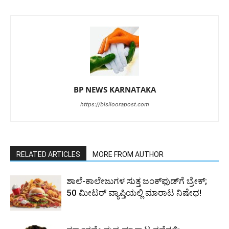
BP NEWS KARNATAKA
https://bisiloorapost.com
RELATED ARTICLES
MORE FROM AUTHOR
ಶಾಲೆ-ಕಾಲೇಜುಗಳ ಸುತ್ತ ಜಂಕ್‌ಫುಡ್‌ಗೆ ಬ್ರೇಕ್‌;
50 ಮೀಟರ್ ವ್ಯಾಪ್ತಿಯಲ್ಲಿ ಮಾರಾಟ ನಿಷೇಧ!