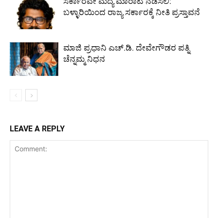
ಸರ್ಕಾರವೇ ಮದ್ಯ ಮಾರಾಟ ನಡೆಸಲಿ:
ಬಳ್ಳಾರಿಯಿಂದ ರಾಜ್ಯ ಸರ್ಕಾರಕ್ಕೆ ನೀತಿ ಪ್ರಸ್ತಾವನೆ
ಮಾಜಿ ಪ್ರಧಾನಿ ಎಚ್‌.ಡಿ. ದೇವೇಗೌಡರ ಪತ್ನಿ
ಚೆನ್ನಮ್ಮ ನಿಧನ
LEAVE A REPLY