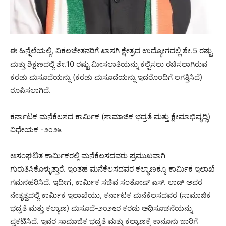
ಈ ಹಿನ್ನೆಲೆಯಲ್ಲಿ, ವಿಕಲಚೇತನರಿಗೆ ಖಾಸಗಿ ಕ್ಷೇತ್ರದ ಉದ್ಯೋಗದಲ್ಲಿ ಶೇ.5 ರಷ್ಟು
ಮತ್ತು ಶಿಕ್ಷಣದಲ್ಲಿ ಶೇ.10 ರಷ್ಟು ಮೀಸಲಾತಿಯನ್ನು ಕಲ್ಪಿಸಲು ರಚಿಸಲಾಗಿರುವ
ಕರಡು ಮಸೂದೆಯನ್ನು (ಕರಡು ಮಸೂದೆಯನ್ನು ಇದರೊಂದಿಗೆ ಲಗತ್ತಿಸಿದೆ)
ರೂಪಿಸಲಾಗಿದೆ.
ಕರ್ನಾಟಕ ಮನೆಕೆಲಸದ ಕಾರ್ಮಿಕ (ಸಾಮಾಜಿಕ ಭದ್ರತೆ ಮತ್ತು ಕ್ಷೇಮಾಭಿವೃದ್ಧಿ)
ವಿಧೇಯಕ -೨೦೨೬
ಅಸಂಘಟಿತ ಕಾರ್ಮಿಕರಲ್ಲಿ ಮನೆಕೆಲಸದವರು ಪ್ರಮುಖವಾಗಿ
ಗುರುತಿಸಿಕೊಳ್ಳುತ್ತಾರೆ. ಇಂತಹ ಮನೆಕೆಲಸದವರ ಕಲ್ಯಾಣಕ್ಕೂ ಕಾರ್ಮಿಕ ಇಲಾಖೆ
ಗಮನಹರಿಸಿದೆ. ಇದೀಗ, ಕಾರ್ಮಿಕ ಸಚಿವ ಸಂತೋಷ್ ಎಸ್. ಲಾಡ್ ಅವರ
ನೇತೃತ್ವದಲ್ಲಿ ಕಾರ್ಮಿಕ ಇಲಾಖೆಯು, ಕರ್ನಾಟಕ ಮನೆಕೆಲಸದವರ (ಸಾಮಾಜಿಕ
ಭದ್ರತೆ ಮತ್ತು ಕಲ್ಯಾಣ) ಮಸೂದೆ-೨೦೨೬ರ ಕರಡು ಅಧಿಸೂಚನೆಯನ್ನು
ಪ್ರಕಟಿಸಿದೆ. ಇವರ ಸಾಮಾಜಿಕ ಭದ್ರತೆ ಮತ್ತು ಕಲ್ಯಾಣಕ್ಕೆ ಕಾನೂನು ಜಾರಿಗೆ