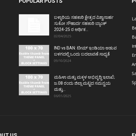
POPULAR POSTS
P
ಬಳ್ಳಾರಿಯ ಸಹಕಾರಿ ಕ್ಷೇತ್ರದ ವಿಶ್ವಾಸಾರ್ಹ
L
ಸುಕೋ ಸೌಹಾರ್ದ ಸಹಕಾರಿ ಬ್ಯಾಂಕ್
Be
2024-25 ರ ಆರ್ಥಿಕ...
02/04/2025
Ba
In
IND vs BAN: ಟೀಮ್ ಇಂಡಿಯಾ ಆಡುವ
ಬಳಗದಲ್ಲಿ ಒಂದು ಬದಲಾವಣೆ ಸಾಧ್ಯತೆ
E
09/10/2024
Ar
S
ಮಹಿಳಾ ಮತ್ತು ಮಕ್ಕಳ ಅಭಿವೃದ್ಧಿ ಇಲಾಖೆ;
Sp
ಜ.08 ರಂದು ಜಿಲ್ಲಾ ಮಟ್ಟದ ಸಮನ್ವಯ
ಮತ್ತು...
06/01/2025
OUT US
F