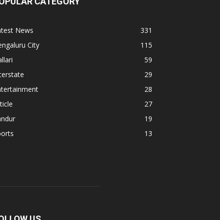
OPULAR CATEGORY
atest News
331
ngaluru City
115
llari
59
terstate
29
ntertainment
28
ticle
27
andur
19
orts
13
OLLOW US