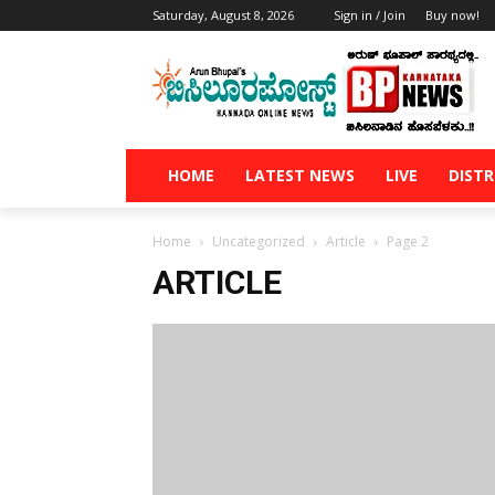
Saturday, August 8, 2026
Sign in / Join
Buy now!
HOME
LATEST NEWS
LIVE
DISTR
Home
Uncategorized
Article
Page 2
ARTICLE