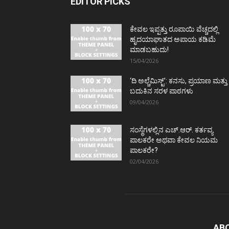
EDITOR PICKS
ಕೇವಲ ಇಪ್ಪತ್ತು ರೂಪಾಯಿ ವೆಚ್ಚದಲ್ಲಿ
ಹೃದಯಾಘಾತದ ಅಪಾಯ ಕಡಿಮೆ
ಮಾಡಬಹುದು!
15/04/2026
‘ದಿ ಅಲ್ಚೆಮಿಸ್ಟ್’: ಕನಸು, ಪ್ರಯಾಣ ಮತ್ತು
ಬದುಕಿನ ಸರಳ ಪಾಠಗಳು
09/04/2026
ಸಂಸ್ಥೆಗಳಲ್ಲಿನ ಎಚ್.ಆರ್. ಕರ್ತವ್ಯ
ಪಾಲಕರೇ ಅಥವಾ ಕೇವಲ ನಿಯಮ
ಪಾಲಕರೇ?
02/04/2026
AB