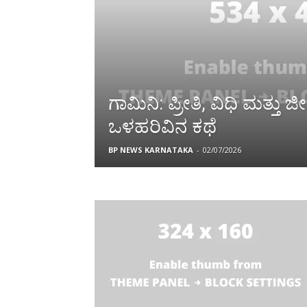
ಗಾಮಿನಿ: ಪ್ರೀತಿ, ವಿಧಿ ಮತ್ತು
ಒಳಹರಿವಿನ ಕಥೆ
BP NEWS KARNATAKA
-
02/07/2026