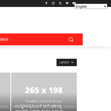
IDEOS
LATEST
ಸಂಸ್ಥೆಗಳಲ್ಲಿನ ಎಚ್.ಆರ್. ಕರ್ತವ್ಯ