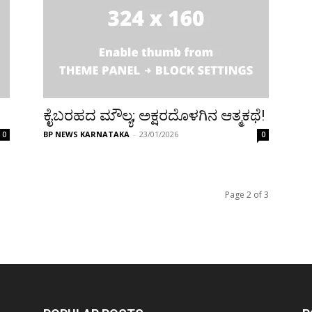
ಕೈಬರಹದ ಮೌಲ್ಯ; ಅಕ್ಷರದೊಳಗಿನ ಆತ್ಮಕಥೆ!
BP NEWS KARNATAKA
-
23/01/2026
0
0
Page 2 of 3