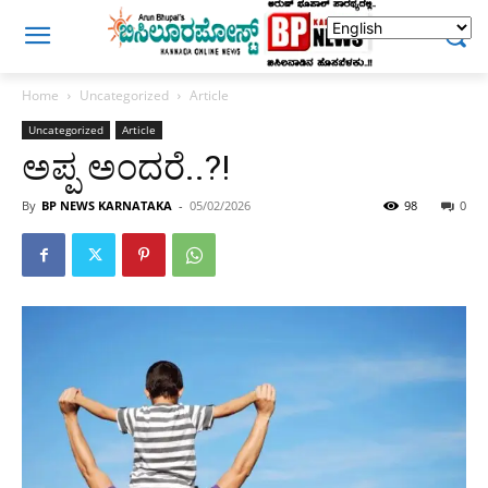
Home
Uncategorized
Article
Uncategorized
Article
ಅಪ್ಪ ಅಂದರೆ..?!
By
BP NEWS KARNATAKA
-
05/02/2026
98
0