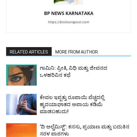
BP NEWS KARNATAKA
https://bisiloorapost.com
RELATED ARTICLES
MORE FROM AUTHOR
ಗಾಮಿನಿ: ಪ್ರೀತಿ, ವಿಧಿ ಮತ್ತು ಜೀವನದ
ಒಳಹರಿವಿನ ಕಥೆ
ಕೇವಲ ಇಪ್ಪತ್ತು ರೂಪಾಯಿ ವೆಚ್ಚದಲ್ಲಿ
ಹೃದಯಾಘಾತದ ಅಪಾಯ ಕಡಿಮೆ
ಮಾಡಬಹುದು!
‘ದಿ ಅಲ್ಚೆಮಿಸ್ಟ್’: ಕನಸು, ಪ್ರಯಾಣ ಮತ್ತು ಬದುಕಿನ
ಸರಳ ಪಾಠಗಳು