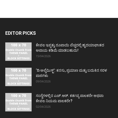
EDITOR PICKS
ಕೇವಲ ಇಪ್ಪತ್ತು ರೂಪಾಯಿ ವೆಚ್ಚದಲ್ಲಿ ಹೃದಯಾಘಾತದ
ಅಪಾಯ ಕಡಿಮೆ ಮಾಡಬಹುದು!
15/04/2026
‘ದಿ ಅಲ್ಚೆಮಿಸ್ಟ್’: ಕನಸು, ಪ್ರಯಾಣ ಮತ್ತು ಬದುಕಿನ ಸರಳ
ಪಾಠಗಳು
09/04/2026
ಸಂಸ್ಥೆಗಳಲ್ಲಿನ ಎಚ್.ಆರ್. ಕರ್ತವ್ಯ ಪಾಲಕರೇ ಅಥವಾ
ಕೇವಲ ನಿಯಮ ಪಾಲಕರೇ?
02/04/2026