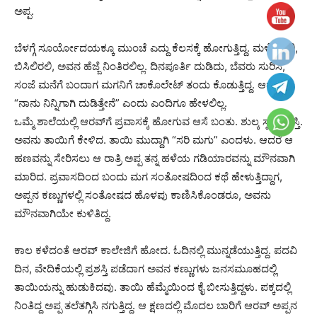
ಅಪ್ಪ.
ಬೆಳಗ್ಗೆ ಸೂರ್ಯೋದಯಕ್ಕೂ ಮುಂಚೆ ಎದ್ದು ಕೆಲಸಕ್ಕೆ ಹೋಗುತ್ತಿದ್ದ. ಮಳೆ ಇರಲಿ,
ಬಿಸಿಲಿರಲಿ, ಅವನ ಹೆಜ್ಜೆ ನಿಂತಿರಲಿಲ್ಲ. ದಿನಪೂರ್ತಿ ದುಡಿದು, ಬೆವರು ಸುರಿಸಿ,
ಸಂಜೆ ಮನೆಗೆ ಬಂದಾಗ ಮಗನಿಗೆ ಚಾಕೊಲೇಟ್ ತಂದು ಕೊಡುತ್ತಿದ್ದ. ಆದರೆ
“ನಾನು ನಿನ್ನಿಗಾಗಿ ದುಡಿತ್ತೇನೆ” ಎಂದು ಎಂದಿಗೂ ಹೇಳಲಿಲ್ಲ.
ಒಮ್ಮೆ ಶಾಲೆಯಲ್ಲಿ ಆರವ್‌ಗೆ ಪ್ರವಾಸಕ್ಕೆ ಹೋಗುವ ಆಸೆ ಬಂತು. ಶುಲ್ಕ ಸ್ವಲ್ಪ ಜಾಸ್ತಿ.
ಅವನು ತಾಯಿಗೆ ಕೇಳಿದ. ತಾಯಿ ಮುದ್ದಾಗಿ “ಸರಿ ಮಗು” ಎಂದಳು. ಆದರೆ ಆ
ಹಣವನ್ನು ಸೇರಿಸಲು ಆ ರಾತ್ರಿ ಅಪ್ಪ ತನ್ನ ಹಳೆಯ ಗಡಿಯಾರವನ್ನು ಮೌನವಾಗಿ
ಮಾರಿದ. ಪ್ರವಾಸದಿಂದ ಬಂದು ಮಗ ಸಂತೋಷದಿಂದ ಕಥೆ ಹೇಳುತ್ತಿದ್ದಾಗ,
ಅಪ್ಪನ ಕಣ್ಣುಗಳಲ್ಲಿ ಸಂತೋಷದ ಹೊಳಪು ಕಾಣಿಸಿಕೊಂಡರೂ, ಅವನು
ಮೌನವಾಗಿಯೇ ಕುಳಿತಿದ್ದ.
ಕಾಲ ಕಳೆದಂತೆ ಆರವ್ ಕಾಲೇಜಿಗೆ ಹೋದ. ಓದಿನಲ್ಲಿ ಮುನ್ನಡೆಯುತ್ತಿದ್ದ. ಪದವಿ
ದಿನ, ವೇದಿಕೆಯಲ್ಲಿ ಪ್ರಶಸ್ತಿ ಪಡೆದಾಗ ಅವನ ಕಣ್ಣುಗಳು ಜನಸಮೂಹದಲ್ಲಿ
ತಾಯಿಯನ್ನು ಹುಡುಕಿದವು. ತಾಯಿ ಹೆಮ್ಮೆಯಿಂದ ಕೈ ಬೀಸುತ್ತಿದ್ದಳು. ಪಕ್ಕದಲ್ಲಿ
ನಿಂತಿದ್ದ ಅಪ್ಪ ತಲೆತಗ್ಗಿಸಿ ನಗುತ್ತಿದ್ದ. ಆ ಕ್ಷಣದಲ್ಲಿ ಮೊದಲ ಬಾರಿಗೆ ಆರವ್ ಅಪ್ಪನ