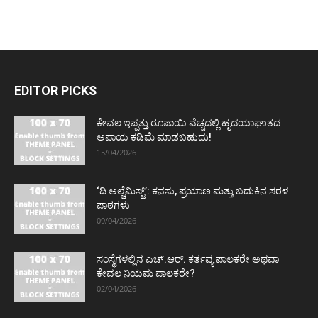
EDITOR PICKS
ಕೇವಲ ಇಪ್ಪತ್ತು ರೂಪಾಯಿ ವೆಚ್ಚದಲ್ಲಿ ಹೃದಯಾಘಾತದ
ಅಪಾಯ ಕಡಿಮೆ ಮಾಡಬಹುದು!
15/04/2026
‘ದಿ ಅಲ್ಚೆಮಿಸ್ಟ್’: ಕನಸು, ಪ್ರಯಾಣ ಮತ್ತು ಬದುಕಿನ ಸರಳ
ಪಾಠಗಳು
09/04/2026
ಸಂಸ್ಥೆಗಳಲ್ಲಿನ ಎಚ್.ಆರ್. ಕರ್ತವ್ಯ ಪಾಲಕರೇ ಅಥವಾ
ಕೇವಲ ನಿಯಮ ಪಾಲಕರೇ?
02/04/2026