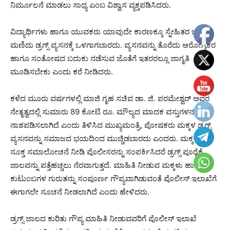
ನಿರ್ಮೂಲನೆ ಮಾಡಲು ಸಾಧ್ಯ ಎಂಬ ವಿಶ್ವಾಸ ವ್ಯಕ್ತಪಡಿಸಿದರು.
ವಿದ್ಯಾರ್ಥಿಗಳು ಹಾಗೂ ಯುವಕರು ಯಾವುದೇ ಕಾರಣಕ್ಕೂ ಸ್ನೇಹಿತರ ಒತ್ತಡಕ್ಕೆ
ಮಣಿದು ಡ್ರಗ್ಸ್ ವ್ಯಸನಕ್ಕೆ ಒಳಗಾಗಬಾರದು. ವ್ಯಸನವನ್ನು ತೊರೆದು ಆರೋಗ್ಯಕರ
ಹಾಗೂ ಸಂತೋಷದ ಬದುಕು ನಡೆಸುವ ಜೊತೆಗೆ ಇತರರಲ್ಲೂ ಜಾಗೃತಿ
ಮೂಡಿಸಬೇಕು ಎಂದು ಕರೆ ನೀಡಿದರು.
ಕಳೆದ ಮೂರು ವರ್ಷಗಳಲ್ಲಿ ಮಾಜಿ ಗೃಹ ಸಚಿವ ಡಾ. ಜಿ. ಪರಮೇಶ್ವರ್ ಅವರ
ನೇತೃತ್ವದಲ್ಲಿ ಸುಮಾರು 89 ಕೋಟಿ ರೂ. ಮೌಲ್ಯದ ಮಾದಕ ವಸ್ತುಗಳನ್ನು
ನಾಶಪಡಿಸಲಾಗಿದೆ ಎಂದು ತಿಳಿಸಿದ ಮುಖ್ಯಮಂತ್ರಿ, ಪೋಷಕರು ಮಕ್ಕಳ ಡ್ರಗ್ಸ್
ವ್ಯಸನವನ್ನು ಸಮಾಜದ ಭಯದಿಂದ ಮುಚ್ಚಿಡಬಾರದು ಎಂದರು. ಮಕ್ಕಳಿಗೆ
ಸೂಕ್ತ ಸಮಾಲೋಚನೆ ನೀಡಿ ಪೊಲೀಸರನ್ನು ಸಂಪರ್ಕಿಸಿದರೆ ಡ್ರಗ್ಸ್ ಪೂರೈಕೆ
ಜಾಲವನ್ನು ಪತ್ತೆಹಚ್ಚಲು ನೆರವಾಗುತ್ತದೆ. ಮಾಹಿತಿ ನೀಡುವ ಮಕ್ಕಳು ಹಾಗೂ
ಕುಟುಂಬಗಳ ಗುರುತನ್ನು ಸಂಪೂರ್ಣ ಗೌಪ್ಯವಾಗಿಡುವಂತೆ ಪೊಲೀಸ್ ಇಲಾಖೆಗೆ
ಈಗಾಗಲೇ ಸೂಚನೆ ನೀಡಲಾಗಿದೆ ಎಂದು ಹೇಳಿದರು.
ಡ್ರಗ್ಸ್ ಜಾಲದ ಕುರಿತು ಗೌಪ್ಯ ಮಾಹಿತಿ ನೀಡುವವರಿಗೆ ಪೊಲೀಸ್ ಇಲಾಖೆ