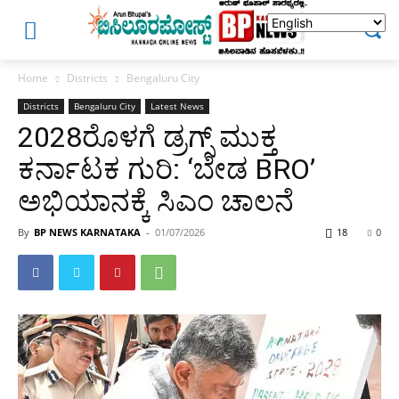
Home
Districts
Bengaluru City
Districts
Bengaluru City
Latest News
2028ರೊಳಗೆ ಡ್ರಗ್ಸ್ ಮುಕ್ತ
ಕರ್ನಾಟಕ ಗುರಿ: ‘ಬೇಡ BRO’
ಅಭಿಯಾನಕ್ಕೆ ಸಿಎಂ ಚಾಲನೆ
By
BP NEWS KARNATAKA
-
01/07/2026
18
0