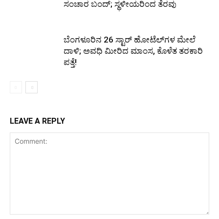
ಸಂಚಾರ ಬಂದ್; ಸ್ಥಳೀಯರಿಂದ ತೆರವು
ಬೆಂಗಳೂರಿನ 26 ಸ್ಟಾರ್‌ ಹೋಟೆಲ್‌ಗಳ ಮೇಲೆ
ದಾಳಿ; ಅವಧಿ ಮೀರಿದ ಮಾಂಸ, ಕೊಳೆತ ತರಕಾರಿ
ಪತ್ತೆ!
LEAVE A REPLY