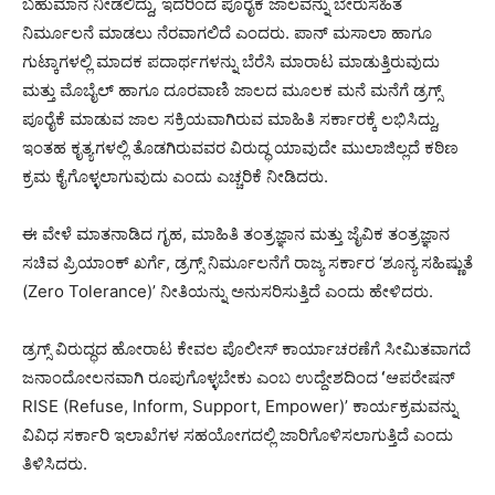
ಬಹುಮಾನ ನೀಡಲಿದ್ದು, ಇದರಿಂದ ಪೂರೈಕೆ ಜಾಲವನ್ನು ಬೇರುಸಹಿತ
ನಿರ್ಮೂಲನೆ ಮಾಡಲು ನೆರವಾಗಲಿದೆ ಎಂದರು. ಪಾನ್ ಮಸಾಲಾ ಹಾಗೂ
ಗುಟ್ಕಾಗಳಲ್ಲಿ ಮಾದಕ ಪದಾರ್ಥಗಳನ್ನು ಬೆರೆಸಿ ಮಾರಾಟ ಮಾಡುತ್ತಿರುವುದು
ಮತ್ತು ಮೊಬೈಲ್ ಹಾಗೂ ದೂರವಾಣಿ ಜಾಲದ ಮೂಲಕ ಮನೆ ಮನೆಗೆ ಡ್ರಗ್ಸ್
ಪೂರೈಕೆ ಮಾಡುವ ಜಾಲ ಸಕ್ರಿಯವಾಗಿರುವ ಮಾಹಿತಿ ಸರ್ಕಾರಕ್ಕೆ ಲಭಿಸಿದ್ದು,
ಇಂತಹ ಕೃತ್ಯಗಳಲ್ಲಿ ತೊಡಗಿರುವವರ ವಿರುದ್ಧ ಯಾವುದೇ ಮುಲಾಜಿಲ್ಲದೆ ಕಠಿಣ
ಕ್ರಮ ಕೈಗೊಳ್ಳಲಾಗುವುದು ಎಂದು ಎಚ್ಚರಿಕೆ ನೀಡಿದರು.
ಈ ವೇಳೆ ಮಾತನಾಡಿದ ಗೃಹ, ಮಾಹಿತಿ ತಂತ್ರಜ್ಞಾನ ಮತ್ತು ಜೈವಿಕ ತಂತ್ರಜ್ಞಾನ
ಸಚಿವ ಪ್ರಿಯಾಂಕ್ ಖರ್ಗೆ, ಡ್ರಗ್ಸ್ ನಿರ್ಮೂಲನೆಗೆ ರಾಜ್ಯ ಸರ್ಕಾರ ‘ಶೂನ್ಯ ಸಹಿಷ್ಣುತೆ
(Zero Tolerance)’ ನೀತಿಯನ್ನು ಅನುಸರಿಸುತ್ತಿದೆ ಎಂದು ಹೇಳಿದರು.
ಡ್ರಗ್ಸ್ ವಿರುದ್ಧದ ಹೋರಾಟ ಕೇವಲ ಪೊಲೀಸ್ ಕಾರ್ಯಾಚರಣೆಗೆ ಸೀಮಿತವಾಗದೆ
ಜನಾಂದೋಲನವಾಗಿ ರೂಪುಗೊಳ್ಳಬೇಕು ಎಂಬ ಉದ್ದೇಶದಿಂದ
‘
ಆಪರೇಷನ್
RISE (Refuse, Inform, Support, Empower)’ ಕಾರ್ಯಕ್ರಮವನ್ನು
ವಿವಿಧ ಸರ್ಕಾರಿ ಇಲಾಖೆಗಳ ಸಹಯೋಗದಲ್ಲಿ ಜಾರಿಗೊಳಿಸಲಾಗುತ್ತಿದೆ ಎಂದು
ತಿಳಿಸಿದರು.