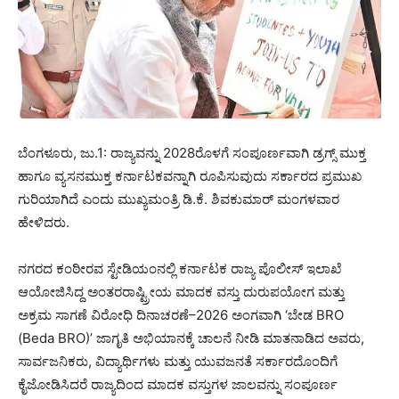
ಬೆಂಗಳೂರು, ಜು.1: ರಾಜ್ಯವನ್ನು 2028ರೊಳಗೆ ಸಂಪೂರ್ಣವಾಗಿ ಡ್ರಗ್ಸ್ ಮುಕ್ತ
ಹಾಗೂ ವ್ಯಸನಮುಕ್ತ ಕರ್ನಾಟಕವನ್ನಾಗಿ ರೂಪಿಸುವುದು ಸರ್ಕಾರದ ಪ್ರಮುಖ
ಗುರಿಯಾಗಿದೆ ಎಂದು ಮುಖ್ಯಮಂತ್ರಿ ಡಿ.ಕೆ. ಶಿವಕುಮಾರ್ ಮಂಗಳವಾರ
ಹೇಳಿದರು.
ನಗರದ ಕಂಠೀರವ ಸ್ಟೇಡಿಯಂನಲ್ಲಿ ಕರ್ನಾಟಕ ರಾಜ್ಯ ಪೊಲೀಸ್ ಇಲಾಖೆ
ಆಯೋಜಿಸಿದ್ದ ಅಂತರರಾಷ್ಟ್ರೀಯ ಮಾದಕ ವಸ್ತು ದುರುಪಯೋಗ ಮತ್ತು
ಅಕ್ರಮ ಸಾಗಣೆ ವಿರೋಧಿ ದಿನಾಚರಣೆ–2026 ಅಂಗವಾಗಿ ‘ಬೇಡ BRO
(Beda BRO)’ ಜಾಗೃತಿ ಅಭಿಯಾನಕ್ಕೆ ಚಾಲನೆ ನೀಡಿ ಮಾತನಾಡಿದ ಅವರು,
ಸಾರ್ವಜನಿಕರು, ವಿದ್ಯಾರ್ಥಿಗಳು ಮತ್ತು ಯುವಜನತೆ ಸರ್ಕಾರದೊಂದಿಗೆ
ಕೈಜೋಡಿಸಿದರೆ ರಾಜ್ಯದಿಂದ ಮಾದಕ ವಸ್ತುಗಳ ಜಾಲವನ್ನು ಸಂಪೂರ್ಣ