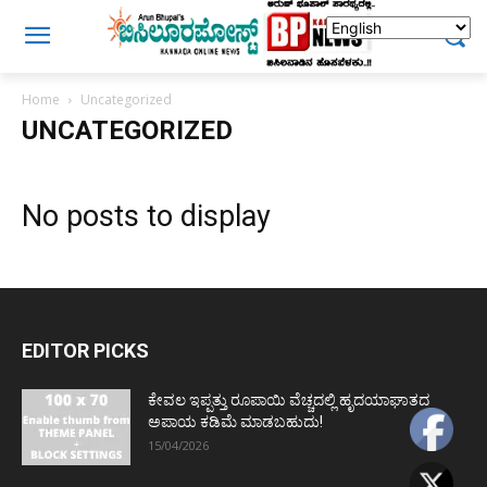
Home
Uncategorized
UNCATEGORIZED
No posts to display
EDITOR PICKS
ಕೇವಲ ಇಪ್ಪತ್ತು ರೂಪಾಯಿ ವೆಚ್ಚದಲ್ಲಿ ಹೃದಯಾಘಾತದ
ಅಪಾಯ ಕಡಿಮೆ ಮಾಡಬಹುದು!
15/04/2026