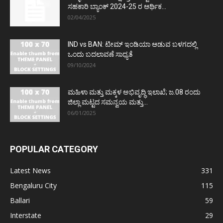
ಸಹಕಾರಿ ಬ್ಯಾಂಕ್ 2024-25 ರ ಆರ್ಥಿಕ...
02/04/2025
IND vs BAN: ಟೀಮ್ ಇಂಡಿಯಾ ಆಡುವ ಬಳಗದಲ್ಲಿ
ಒಂದು ಬದಲಾವಣೆ ಸಾಧ್ಯತೆ
09/10/2024
ಮಹಿಳಾ ಮತ್ತು ಮಕ್ಕಳ ಅಭಿವೃದ್ಧಿ ಇಲಾಖೆ; ಜ.08 ರಂದು
ಜಿಲ್ಲಾ ಮಟ್ಟದ ಸಮನ್ವಯ ಮತ್ತು...
06/01/2025
POPULAR CATEGORY
Latest News
331
Bengaluru City
115
Ballari
59
Interstate
29