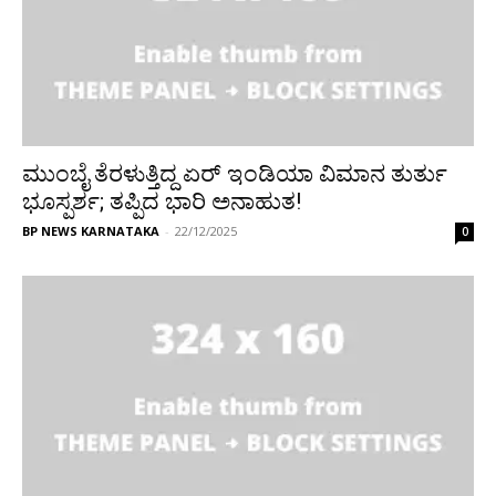
ಮುಂಬೈ ತೆರಳುತ್ತಿದ್ದ ಏರ್‌ ಇಂಡಿಯಾ ವಿಮಾನ ತುರ್ತು
ಭೂಸ್ಪರ್ಶ; ತಪ್ಪಿದ ಭಾರಿ ಅನಾಹುತ!
BP NEWS KARNATAKA
-
22/12/2025
0