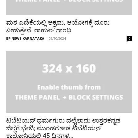
ಮತ ಎಣಿಕೆಯಲ್ಲಿ ಅಕ್ರಮ, ಆಯೋಗಕ್ಕೆ ದೂರು
ನೀಡುತ್ತೇವೆ: ರಾಹುಲ್‌ ಗಾಂಧಿ
BP NEWS KARNATAKA
-
09/10/2024
0
ಟಿಬೆಟಿಯನ್ ಧರ್ಮಗುರು ದಲೈಲಾಮ ಉತ್ತರಕನ್ನಡ
ಜಿಲ್ಲೆಗೆ ಭೇಟಿ; ಮುಂಡಗೋಡ ಟಿಬೆಟಿಯನ್
ಕಾಲೋನಿಯಲ್ಲಿ 45 ದಿನಗಳ...