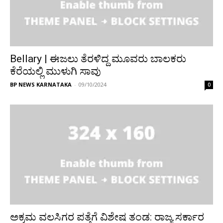
Bellary | ಈಜಲು ತೆರಳಿದ್ದ ಮೂವರು ಬಾಲಕರು
ಕೆರೆಯಲ್ಲಿ ಮುಳುಗಿ ಸಾವು
BP NEWS KARNATAKA
-
09/10/2024
0
ಅಕ್ರಮ ವಲಸಿಗರ ಪತ್ತೆಗೆ ವಿಶೇಷ ತಂಡ: ರಾಜ್ಯ ಸರ್ಕಾರ