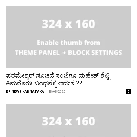
ಪರಮೇಶ್ವರ್‌ ಸೂಚನೆ ಸಂಜೆಗೂ ಮಹೇಶ್ ಶೆಟ್ಟಿ
ತಿಮರೋಡಿ ಬಂಧನಕ್ಕೆ ಆದೇಶ ??
BP NEWS KARNATAKA
-
18/08/2025
0