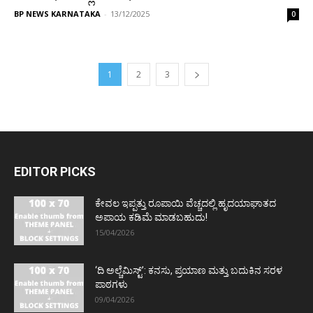
BP NEWS KARNATAKA
-
13/12/2025
0
1
2
3
EDITOR PICKS
ಕೇವಲ ಇಪ್ಪತ್ತು ರೂಪಾಯಿ ವೆಚ್ಚದಲ್ಲಿ ಹೃದಯಾಘಾತದ
ಅಪಾಯ ಕಡಿಮೆ ಮಾಡಬಹುದು!
15/04/2026
‘ದಿ ಅಲ್ಚೆಮಿಸ್ಟ್’: ಕನಸು, ಪ್ರಯಾಣ ಮತ್ತು ಬದುಕಿನ ಸರಳ
ಪಾಠಗಳು
09/04/2026