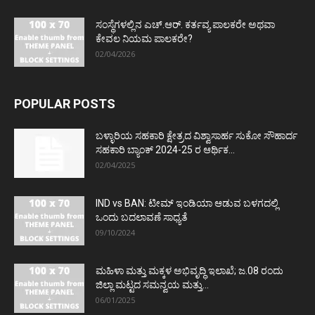
ಸಂಸ್ಥೆಗಳಲ್ಲಿನ ಎಚ್.ಆರ್. ಕರ್ತವ್ಯ ಪಾಲಕರೇ ಅಥವಾ
ಕೇವಲ ನಿಯಮ ಪಾಲಕರೇ?
02/04/2026
POPULAR POSTS
ಬಳ್ಳಾರಿಯ ಸಹಕಾರಿ ಕ್ಷೇತ್ರದ ವಿಶ್ವಾಸಾರ್ಹ ಸುಕೋ ಸೌಹಾರ್ದ
ಸಹಕಾರಿ ಬ್ಯಾಂಕ್ 2024-25 ರ ಆರ್ಥಿಕ...
02/04/2025
IND vs BAN: ಟೀಮ್ ಇಂಡಿಯಾ ಆಡುವ ಬಳಗದಲ್ಲಿ
ಒಂದು ಬದಲಾವಣೆ ಸಾಧ್ಯತೆ
09/10/2024
ಮಹಿಳಾ ಮತ್ತು ಮಕ್ಕಳ ಅಭಿವೃದ್ಧಿ ಇಲಾಖೆ; ಜ.08 ರಂದು
ಜಿಲ್ಲಾ ಮಟ್ಟದ ಸಮನ್ವಯ ಮತ್ತು...
06/01/2025