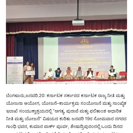
ಬೆಂಗಳೂರು,ಜನವರಿ.20: ಕರ್ನಾಟಕ ಸರ್ಕಾರದ ಕರ್ನಾಟಕ ರಾಜ್ಯ ನೀತಿ ಮತ್ತು
ಯೋಜನಾ ಆಯೋಗ, ಯೋಜನೆ–ಕಾರ್ಯಕ್ರಮ ಸಂಯೋಜನೆ ಮತ್ತು ಸಾಂಖ್ಯಿಕ
ಇಲಾಖೆ ಸಂಯುಕ್ತಾಶ್ರಯದಲ್ಲಿ “ಅಗತ್ಯ, ಪುರಾವೆ ಮತ್ತು ಫಲಿತಾಂಶ ಆಧಾರಿತ
ನೀತಿ ಮತ್ತು ಯೋಜನೆ” ವಿಷಯದ ಕುರಿತು ಜನವರಿ 19ರ ಸೋಮವಾರ ನಗರದ
ಗಾಂಧಿ ಭವನ, ಕುಮಾರ ಪಾರ್ಕ್ ಪೂರ್ವ, ಶೇಷಾದ್ರಿಪುರಂನಲ್ಲಿ ಒಂದು ದಿನದ