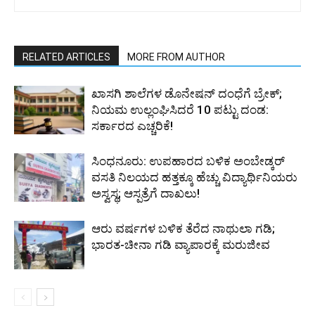
RELATED ARTICLES
MORE FROM AUTHOR
ಖಾಸಗಿ ಶಾಲೆಗಳ ಡೊನೇಷನ್ ದಂಧೆಗೆ ಬ್ರೇಕ್;
ನಿಯಮ ಉಲ್ಲಂಘಿಸಿದರೆ 10 ಪಟ್ಟು ದಂಡ:
ಸರ್ಕಾರದ ಎಚ್ಚರಿಕೆ!
ಸಿಂಧನೂರು: ಉಪಹಾರದ ಬಳಿಕ ಅಂಬೇಡ್ಕರ್
ವಸತಿ ನಿಲಯದ ಹತ್ತಕ್ಕೂ ಹೆಚ್ಚು ವಿದ್ಯಾರ್ಥಿನಿಯರು
ಅಸ್ವಸ್ಥ; ಆಸ್ಪತ್ರೆಗೆ ದಾಖಲು!
ಆರು ವರ್ಷಗಳ ಬಳಿಕ ತೆರೆದ ನಾಥುಲಾ ಗಡಿ;
ಭಾರತ-ಚೀನಾ ಗಡಿ ವ್ಯಾಪಾರಕ್ಕೆ ಮರುಜೀವ