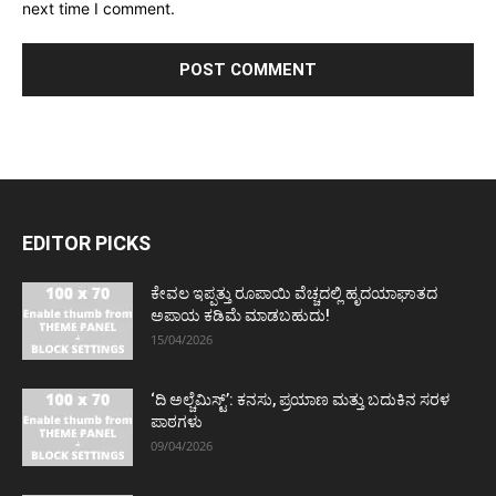
next time I comment.
EDITOR PICKS
ಕೇವಲ ಇಪ್ಪತ್ತು ರೂಪಾಯಿ ವೆಚ್ಚದಲ್ಲಿ ಹೃದಯಾಘಾತದ
ಅಪಾಯ ಕಡಿಮೆ ಮಾಡಬಹುದು!
15/04/2026
‘ದಿ ಅಲ್ಚೆಮಿಸ್ಟ್’: ಕನಸು, ಪ್ರಯಾಣ ಮತ್ತು ಬದುಕಿನ ಸರಳ
ಪಾಠಗಳು
09/04/2026