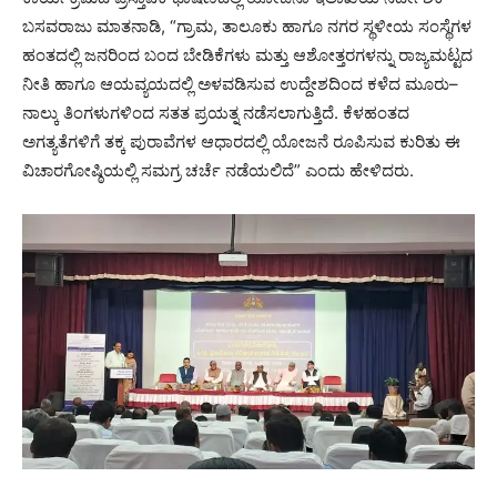
ಬಸವರಾಜು ಮಾತನಾಡಿ, “ಗ್ರಾಮ, ತಾಲೂಕು ಹಾಗೂ ನಗರ ಸ್ಥಳೀಯ ಸಂಸ್ಥೆಗಳ
ಹಂತದಲ್ಲಿ ಜನರಿಂದ ಬಂದ ಬೇಡಿಕೆಗಳು ಮತ್ತು ಆಶೋತ್ತರಗಳನ್ನು ರಾಜ್ಯಮಟ್ಟದ
ನೀತಿ ಹಾಗೂ ಆಯವ್ಯಯದಲ್ಲಿ ಅಳವಡಿಸುವ ಉದ್ದೇಶದಿಂದ ಕಳೆದ ಮೂರು–
ನಾಲ್ಕು ತಿಂಗಳುಗಳಿಂದ ಸತತ ಪ್ರಯತ್ನ ನಡೆಸಲಾಗುತ್ತಿದೆ. ಕೆಳಹಂತದ
ಅಗತ್ಯತೆಗಳಿಗೆ ತಕ್ಕ ಪುರಾವೆಗಳ ಆಧಾರದಲ್ಲಿ ಯೋಜನೆ ರೂಪಿಸುವ ಕುರಿತು ಈ
ವಿಚಾರಗೋಷ್ಠಿಯಲ್ಲಿ ಸಮಗ್ರ ಚರ್ಚೆ ನಡೆಯಲಿದೆ” ಎಂದು ಹೇಳಿದರು.