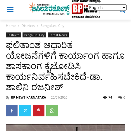
Home
Districts
Bengaluru City
Districts
Bengaluru City
Latest News
ಫಲಿತಾಂಶ ಆಧಾರಿತ
ಯೋಜನೆಗಳಿಗೆ ಕಾರ್ಯಾಂಗ ಹಾಗೂ
ಶಾಸಕಾಂಗ ಕೈಜೋಡಿಸಿ
ಕಾರ್ಯನಿರ್ವಹಿಸಬೇಕಿದೆ-ಡಾ.
ಶಾಲಿನಿ ರಜನೀಶ್
By
BP NEWS KARNATAKA
-
20/01/2026
74
0