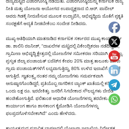
ರಾಜ್ಯಮಟ್ಟದ ವಿಚಾರಗೋಷ್ಠಿ ನಡೆಯಿತು. ವಿಚಾರಗೋಷ್ಠಿಯನ್ನು ಕರ್ನಾಟಕ ರಾಜ್ಯ
ನೀತಿ ಮತ್ತು ಯೋಜನಾ ಆಯೋಗದ ಉಪಾಧ್ಯಕ್ಷರಾದ ಬಿ.ಆರ್. ಪಾಟೀಲ್
ಅವರು ಗಿಡಕ್ಕೆ ನೀರುಣಿಸುವ ಮೂಲಕ ಉದ್ಘಾಟಿಸಿ, ಅಭಿವೃದ್ಧಿಯ ಜೊತೆಗೆ ಪ್ರಕೃತಿ
ಸಂರಕ್ಷಣೆಗೆ ಆದ್ಯತೆ ನೀಡಬೇಕೆಂಬ ಸಂದೇಶ ನೀಡಿದರು.
ಮುಖ್ಯ ಅತಿಥಿಯಾಗಿ ಮಾತನಾಡಿದ ಕರ್ನಾಟಕ ಸರ್ಕಾರದ ಮುಖ್ಯ ಕಾರ್ಯದರ್ಶಿ
ಡಾ. ಶಾಲಿನಿ ರಜನೀಶ್, “ದಾಖಲೆಗಳ ಮಟ್ಟದಲ್ಲಿ ವಿಕೇಂದ್ರಿಕರಣ ನಡೆದಿದ್ದರೂ,
ಗ್ರಾಮೀಣ ಅಭಿವೃದ್ಧಿ ಕ್ಷೇತ್ರದಲ್ಲಿ ಯೋಜನೆಗಳ ಸಮೀಕರಣ ಸರಿಯಾಗಿ ಆಗುತ್ತಿಲ್ಲ.
ಪ್ರಸ್ತುತ ಜಿಲ್ಲಾ ಪಂಚಾಯತ್ ಬಜೆಟ್‌ನ ಕೇವಲ 20% ಮಾತ್ರ ತಾಲೂಕು ಹಾಗೂ
ಗ್ರಾಮ ಪಂಚಾಯತ್‌ಗಳಿಗೆ ಲಭ್ಯವಾಗುತ್ತಿದ್ದು, 80% ಉಳಿದ ಇಲಾಖೆಗೆ ಹಂಚಿಕೆ
ಆಗುತ್ತಿದೆ. ಸ್ವಾತಂತ್ರ್ಯ ನಂತರ ನಮ್ಮ ಯೋಜನೆಗಳು ಸಮರ್ಪಕವಾಗಿ
ಅನುಷ್ಠಾನಗೊಂಡಿದ್ದರೆ, ಪ್ರತಿಯೊಬ್ಬ ನಾಗರಿಕನ ಬ್ಯಾಂಕ್ ಖಾತೆಯಲ್ಲಿ ಕನಿಷ್ಠ
ಒಂದು ಲಕ್ಷ ರೂ. ಇರಬೇಕಿತ್ತು. ಜನರಿಗೆ ಸಿಗಬೇಕಾದ ಸೌಲಭ್ಯಗಳು ಬೇರೆಡೆ
ಹಂಚಿಹೋಗುತ್ತಿವೆ. ಫಲಿತಾಂಶ ಆಧಾರಿತ ಯೋಜನೆಗಳನ್ನು ತರಬೇಕು.
ಕಾರ್ಯಾಂಗ ಹಾಗೂ ಶಾಸಕಾಂಗ ಕೈಜೋಡಿಸಿ ಯೋಜನೆಗಳನ್ನು
ಫಲಪ್ರದಗೊಳಿಸಬೇಕಾಗಿದೆ” ಎಂದು ಹೇಳಿದರು.
ಕಾರ್ಯಕ್ರಮದ ಪ್ರಸ್ತಾವಿಕ ಭಾಷಣದಲ್ಲಿ ಯೋಜನಾ ಇಲಾಖೆಯ ನಿರ್ದೇಶಕ