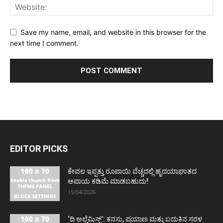
Save my name, email, and website in this browser for the
next time I comment.
EDITOR PICKS
ಕೇವಲ ಇಪ್ಪತ್ತು ರೂಪಾಯಿ ವೆಚ್ಚದಲ್ಲಿ ಹೃದಯಾಘಾತದ
ಅಪಾಯ ಕಡಿಮೆ ಮಾಡಬಹುದು!
15/04/2026
‘ದಿ ಅಲ್ಚೆಮಿಸ್ಟ್’: ಕನಸು, ಪ್ರಯಾಣ ಮತ್ತು ಬದುಕಿನ ಸರಳ