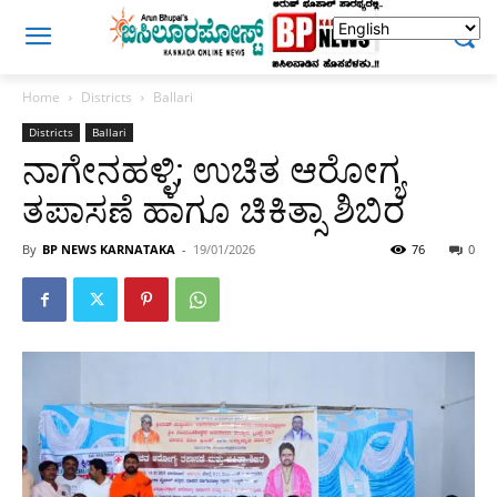
Home
Districts
Ballari
Districts
Ballari
ನಾಗೇನಹಳ್ಳಿ; ಉಚಿತ ಆರೋಗ್ಯ
ತಪಾಸಣೆ ಹಾಗೂ ಚಿಕಿತ್ಸಾ ಶಿಬಿರ
By
BP NEWS KARNATAKA
-
19/01/2026
76
0