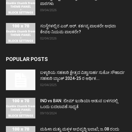
ಪಾಠಗಳು
09/04/2026
ಸಂಸ್ಥೆಗಳಲ್ಲಿನ ಎಚ್.ಆರ್. ಕರ್ತವ್ಯ ಪಾಲಕರೇ ಅಥವಾ
ಕೇವಲ ನಿಯಮ ಪಾಲಕರೇ?
02/04/2026
POPULAR POSTS
ಬಳ್ಳಾರಿಯ ಸಹಕಾರಿ ಕ್ಷೇತ್ರದ ವಿಶ್ವಾಸಾರ್ಹ ಸುಕೋ ಸೌಹಾರ್ದ
ಸಹಕಾರಿ ಬ್ಯಾಂಕ್ 2024-25 ರ ಆರ್ಥಿಕ...
02/04/2025
IND vs BAN: ಟೀಮ್ ಇಂಡಿಯಾ ಆಡುವ ಬಳಗದಲ್ಲಿ
ಒಂದು ಬದಲಾವಣೆ ಸಾಧ್ಯತೆ
09/10/2024
ಮಹಿಳಾ ಮತ್ತು ಮಕ್ಕಳ ಅಭಿವೃದ್ಧಿ ಇಲಾಖೆ; ಜ.08 ರಂದು