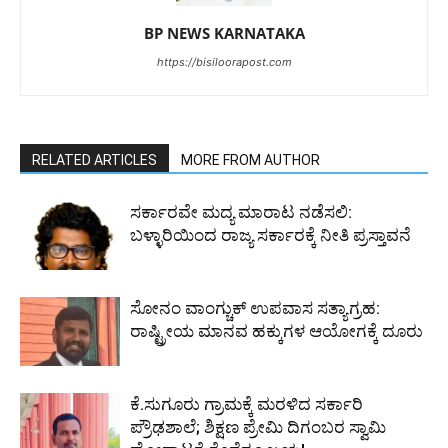
BP NEWS KARNATAKA
https://bisiloorapost.com
RELATED ARTICLES
MORE FROM AUTHOR
ಸರ್ಕಾರವೇ ಮದ್ಯ ಮಾರಾಟ ನಡೆಸಲಿ:
ಬಳ್ಳಾರಿಯಿಂದ ರಾಜ್ಯ ಸರ್ಕಾರಕ್ಕೆ ನೀತಿ ಪ್ರಸ್ತಾವನೆ
ಸೋನಂ ವಾಂಗ್ಚುಕ್ ಉಪವಾಸ ಸತ್ಯಾಗ್ರಹ:
ರಾಷ್ಟ್ರೀಯ ಮಾನವ ಹಕ್ಕುಗಳ ಆಯೋಗಕ್ಕೆ ದೂರು
ಕೆ.ಸುಗೂರು ಗ್ರಾಮಕ್ಕೆ ಮರಳಿದ ಸರ್ಕಾರಿ
ಪ್ರೌಢಶಾಲೆ; ಶಿಕ್ಷಣ ಪ್ರೇಮಿ ದಿಗಂಬರ ಸ್ವಾಮಿ