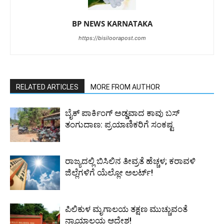
BP NEWS KARNATAKA
https://bisiloorapost.com
RELATED ARTICLES
MORE FROM AUTHOR
ಬೈಕ್ ಪಾರ್ಕಿಂಗ್ ಅಡ್ಡವಾದ ಕಾವು ಬಸ್
ತಂಗುದಾಣ: ಪ್ರಯಾಣಿಕರಿಗೆ ಸಂಕಷ್ಟ
ರಾಜ್ಯದಲ್ಲಿ ಬಿಸಿಲಿನ ತೀವ್ರತೆ ಹೆಚ್ಚಳ; ಕರಾವಳಿ
ಜಿಲ್ಲೆಗಳಿಗೆ ಯೆಲ್ಲೋ ಅಲರ್ಟ್!
ಪಿಲಿಕುಳ ಮೃಗಾಲಯ ತಕ್ಷಣ ಮುಚ್ಚುವಂತೆ
ನ್ಯಾಯಾಲಯ ಆದೇಶ!