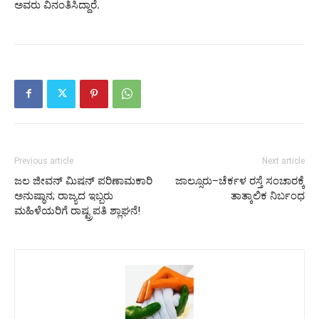
ಅವರು ವಿನಂತಿಸಿದ್ದಾರೆ.
Previous article
Next article
ಜಲ ಜೀವನ್ ಮಿಷನ್ ಪರಿಣಾಮಕಾರಿ
ಜಾಲ್ಸೂರು–ಚೆರ್ಕಳ ರಸ್ತೆ ಸಂಚಾರಕ್ಕೆ
ಅನುಷ್ಠಾನ; ರಾಜ್ಯದ ಇಬ್ಬರು
ತಾತ್ಕಾಲಿಕ ನಿರ್ಬಂಧ
ಮಹಿಳೆಯರಿಗೆ ರಾಷ್ಟ್ರಪತಿ ಶ್ಲಾಘನೆ!