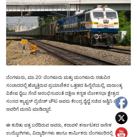
ಬೆಂಗಳೂರು, ಮಾ.20: ಬೆಂಗಳೂರು ಮತ್ತು ಮಂಗಳೂರು ನಡುವಿನ
ಸಂಚಾರದಲ್ಲಿ ಹೆಚ್ಚುತ್ತಿರುವ ಪ್ರಯಾಣಿಕರ ಒತ್ತಡದ ಹಿನ್ನೆಲೆಯಲ್ಲಿ, ವಾರಾಂತ್ಯ
ವಿಶೇಷ ರೈಲು ಸೇವೆ ಆರಂಭಿಸುವಂತೆ ದಕ್ಷಿಣ ಕನ್ನಡ ಲೋಕಸಭಾ ಕ್ಷೇತ್ರದ
ಸಂಸದ ಕ್ಯಾಪ್ಟನ್ ಬ್ರಿಜೇಶ್ ಚೌಟ ಅವರು ಕೇಂದ್ರ ರೈಲ್ವೆ ಸಚಿವ ಅಶ್ವಿನಿ ವೈಷ್ಣವ
ಅವರಿಗೆ ಮನವಿ ಮಾಡಿದ್ದಾರೆ.
ಈ ಕುರಿತು ಪತ್ರ ಬರೆದಿರುವ ಅವರು, ಕರಾವಳಿ ಕರ್ನಾಟಕದ ಅನೇಕ
ಉದ್ಯೋಗಿಗಳು, ವಿದ್ಯಾರ್ಥಿಗಳು ಹಾಗೂ ಕಾರ್ಮಿಕರು ಬೆಂಗಳೂರಿನಲ್ಲಿ