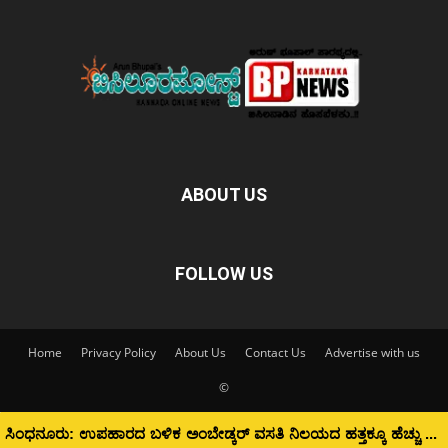
ABOUT US
FOLLOW US
Home
Privacy Policy
About Us
Contact Us
Advertise with us
©
ಸಿಂಧನೂರು: ಉಪಹಾರದ ಬಳಿಕ ಅಂಬೇಡ್ಕರ್ ವಸತಿ ನಿಲಯದ ಹತ್ತಕ್ಕೂ ಹೆಚ್ಚು ವಿದ್ಯಾರ್ಥಿನಿಯರು ಅಸ್ವಸ್ಥ; ಆಸ್ಪತ್ರೆಗೆ ದಾಖಲು...