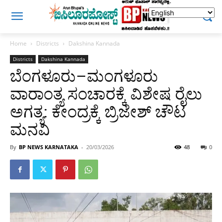
Home
Districts
Dakshina Kannada
Districts
Dakshina Kannada
ಬೆಂಗಳೂರು–ಮಂಗಳೂರು
ವಾರಾಂತ್ಯ ಸಂಚಾರಕ್ಕೆ ವಿಶೇಷ ರೈಲು
ಅಗತ್ಯ: ಕೇಂದ್ರಕ್ಕೆ ಬ್ರಿಜೇಶ್ ಚೌಟ
ಮನವಿ
By
BP NEWS KARNATAKA
-
20/03/2026
48
0