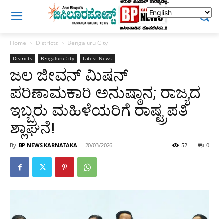
Home
Districts
Bengaluru City
Districts
Bengaluru City
Latest News
ಜಲ ಜೀವನ್ ಮಿಷನ್
ಪರಿಣಾಮಕಾರಿ ಅನುಷ್ಠಾನ; ರಾಜ್ಯದ
ಇಬ್ಬರು ಮಹಿಳೆಯರಿಗೆ ರಾಷ್ಟ್ರಪತಿ
ಶ್ಲಾಘನೆ!
By
BP NEWS KARNATAKA
-
20/03/2026
52
0