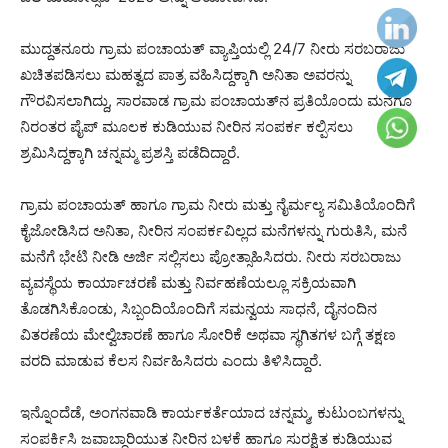
ಮುದ್ದತನೂರು ಗ್ರಾಮ ಪಂಚಾಯತ್ ವ್ಯಾಪ್ತಿಯಲ್ಲಿ 24/7 ನೀರು ಸರಬರಾಜು
ಖಚಿತಪಡಿಸಲು ಮಹತ್ವದ ಪಾತ್ರ ವಹಿಸಿದ್ದಕ್ಕಾಗಿ ಅನಿತಾ ಅವರನ್ನು
ಗೌರವಿಸಲಾಗಿದ್ದು, ಸಾರವಾಡ ಗ್ರಾಮ ಪಂಚಾಯತ್‌ನ ಪ್ರತಿಯೊಂದು ಮನೆಗೂ
ನಿರಂತರ ಪೈಪ್ ಮೂಲಕ ಕುಡಿಯುವ ನೀರಿನ ಸಂಪರ್ಕ ಕಲ್ಪಿಸಲು
ಶ್ರಮಿಸಿದ್ದಕ್ಕಾಗಿ ಚನ್ನಮ್ಮ ಪ್ರಶಸ್ತಿ ಪಡೆದಿದ್ದಾರೆ.
ಗ್ರಾಮ ಪಂಚಾಯತ್ ಹಾಗೂ ಗ್ರಾಮ ನೀರು ಮತ್ತು ನೈರ್ಮಲ್ಯ ಸಮಿತಿಯೊಂದಿಗೆ
ಕೈಜೋಡಿಸಿದ ಅನಿತಾ, ನೀರಿನ ಸಂಪರ್ಕವಿಲ್ಲದ ಮನೆಗಳನ್ನು ಗುರುತಿಸಿ, ಮನೆ
ಮನೆಗೆ ಭೇಟಿ ನೀಡಿ ಅರ್ಜಿ ಸಲ್ಲಿಸಲು ಪ್ರೋತ್ಸಾಹಿಸಿದರು. ನೀರು ಸರಬರಾಜು
ವ್ಯವಸ್ಥೆಯ ಕಾರ್ಯಾಚರಣೆ ಮತ್ತು ನಿರ್ವಹಣೆಯಲ್ಲೂ ಸಕ್ರಿಯವಾಗಿ
ತೊಡಗಿಸಿಕೊಂಡು, ಸಿಬ್ಬಂದಿಯೊಂದಿಗೆ ಸಮನ್ವಯ ಸಾಧನೆ, ದೈನಂದಿನ
ವಿತರಣೆಯ ಮೇಲ್ವಿಚಾರಣೆ ಹಾಗೂ ಸೋರಿಕೆ ಅಥವಾ ಸ್ಥಗಿತಗಳ ಬಗ್ಗೆ ತಕ್ಷಣ
ವರದಿ ಮಾಡುವ ಕೆಲಸ ನಿರ್ವಹಿಸಿದರು ಎಂದು ತಿಳಿಸಿದ್ದಾರೆ.
ಇನ್ನೊಂದೆಡೆ, ಅಂಗನವಾಡಿ ಕಾರ್ಯಕರ್ತೆಯಾದ ಚನ್ನಮ್ಮ, ಕುಟುಂಬಗಳನ್ನು
ಸಂಪರ್ಕಿಸಿ ಜವಾಬ್ದಾರಿಯುತ ನೀರಿನ ಬಳಕೆ ಹಾಗೂ ಸುರಕ್ಷಿತ ಕುಡಿಯುವ