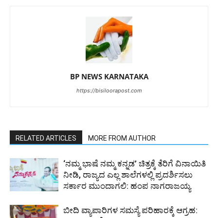
BP NEWS KARNATAKA
https://bisiloorapost.com
RELATED ARTICLES
MORE FROM AUTHOR
‘ನಮ್ಮ ಭಾಷೆ ನಮ್ಮ ಕನ್ನಡ’ ಚಿತ್ರಕ್ಕೆ ತೆರಿಗೆ ವಿನಾಯಿತಿ
ನೀಡಿ, ರಾಜ್ಯದ ಎಲ್ಲ ಶಾಲೆಗಳಲ್ಲಿ ಪ್ರದರ್ಶಿಸಲು
ಸರ್ಕಾರ ಮುಂದಾಗಲಿ: ಹಂಪ ನಾಗರಾಜಯ್ಯ
ಬೀದಿ ವ್ಯಾಪಾರಿಗಳ ಸಮಸ್ಯೆ ಪರಿಹಾರಕ್ಕೆ ಆಗ್ರಹ: