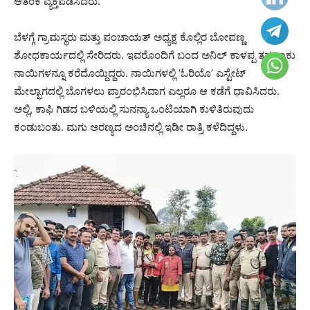
ಆತಂಕ ವ್ಯಕ್ತಪಡಿಸಿದರು.
ಬೆಳಗ್ಗೆ ಗ್ರಾಮಸ್ಥರು ಮತ್ತು ಪಂಚಾಯತ್ ಅಧ್ಯಕ್ಷ ಕೊಲ್ಲಿರ ಬೋಪಣ್ಣ
ಶೋಧಕಾರ್ಯದಲ್ಲಿ ಸೇರಿದರು. ಇವರೊಂದಿಗೆ ಬಂದ ಅನಿಲ್ ಕಾಳಪ್ಪ ತನ್ನ ಸಾಕು
ನಾಯಿಗಳನ್ನೂ ಕರೆದೊಯ್ದಿದ್ದರು. ನಾಯಿಗಳಲ್ಲಿ ‘ಓರಿಯೊ’ ಎಸ್ಟೇಟ್
ಮೇಲ್ಭಾಗದಲ್ಲಿ ಬೊಗಳಲು ಪ್ರಾರಂಭಿಸಿದಾಗ ಎಲ್ಲರೂ ಆ ಕಡೆಗೆ ಧಾವಿಸಿದರು.
ಅಲ್ಲಿ, ಕಾಫಿ ಗಿಡದ ಬಳಿಯಲ್ಲಿ ಸುನನ್ಯಾ ಒಂಟಿಯಾಗಿ ಕುಳಿತಿರುವುದು
ಕಂಡುಬಂತು. ಮಗು ಅರಣ್ಯದ ಅಂಚಿನಲ್ಲಿ ಇಡೀ ರಾತ್ರಿ ಕಳೆದಿದ್ದಳು.