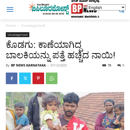
Home
Uncategorized
Uncategorized
ಕೊಡಗು: ಕಾಣೆಯಾಗಿದ್ದ
ಬಾಲಕಿಯನ್ನು ಪತ್ತೆ ಹಚ್ಚಿದ ನಾಯಿ!
By
BP NEWS KARNATAKA
-
01/12/2025
78
0