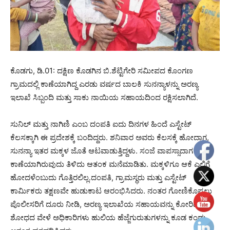
ಕೊಡಗು, ಡಿ.01: ದಕ್ಷಿಣ ಕೊಡಗಿನ ಬಿ.ಶೆಟ್ಟಿಗೇರಿ ಸಮೀಪದ ಕೊಂಗಣ
ಗ್ರಾಮದಲ್ಲಿ ಕಾಣೆಯಾಗಿದ್ದ ಎರಡು ವರ್ಷದ ಬಾಲಕಿ ಸುನನ್ಯಾಳನ್ನು ಅರಣ್ಯ
ಇಲಾಖೆ ಸಿಬ್ಬಂದಿ ಮತ್ತು ಸಾಕು ನಾಯಿಯ ಸಹಾಯದಿಂದ ರಕ್ಷಿಸಲಾಗಿದೆ.
ಸುನಿಲ್ ಮತ್ತು ನಾಗಿಣಿ ಎಂಬ ದಂಪತಿ ಐದು ದಿನಗಳ ಹಿಂದೆ ಎಸ್ಟೇಟ್
ಕೆಲಸಕ್ಕಾಗಿ ಈ ಪ್ರದೇಶಕ್ಕೆ ಬಂದಿದ್ದರು. ಶನಿವಾರ ಅವರು ಕೆಲಸಕ್ಕೆ ಹೋದಾಗ,
ಸುನನ್ಯಾ ಇತರ ಮಕ್ಕಳ ಜೊತೆ ಆಟವಾಡುತ್ತಿದ್ದಳು. ಸಂಜೆ ವಾಪಸ್ಸಾದಾಗ ಮಗು
ಕಾಣೆಯಾಗಿರುವುದು ತಿಳಿದು ಆತಂಕ ಮನೆಮಾಡಿತು. ಮಕ್ಕಳಿಗೂ ಆಕೆ ಎಲ್ಲಿಗೆ
ಹೋದಳೆಂಬುದು ಗೊತ್ತಿರಲಿಲ್ಲ.ದಂಪತಿ, ಗ್ರಾಮಸ್ಥರು ಮತ್ತು ಎಸ್ಟೇಟ್
ಕಾರ್ಮಿಕರು ತಕ್ಷಣವೇ ಹುಡುಕಾಟ ಆರಂಭಿಸಿದರು. ನಂತರ ಗೋಣಿಕೊಪ್ಪಲು
ಪೊಲೀಸರಿಗೆ ದೂರು ನೀಡಿ, ಅರಣ್ಯ ಇಲಾಖೆಯ ಸಹಾಯವನ್ನು ಕೋರಿದರು.
ಶೋಧದ ವೇಳೆ ಅಧಿಕಾರಿಗಳು ಹುಲಿಯ ಹೆಜ್ಜೆಗುರುತುಗಳನ್ನು ಕೂಡ ಕಂಡು