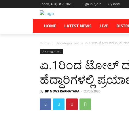
Friday, August 7, 2026
Sign in / Join
Buy now!
HOME
LATEST NEWS
LIVE
DISTR
Home
Uncategorized
ಏ.1ರಿಂದ ಟೋಲ್ ದರ ಏರಿಕೆ; ರಾಷ್ಟ್
Uncategorized
ಏ.1ರಿಂದ ಟೋಲ್ ದರ 
ಹೆದ್ದಾರಿಗಳಲ್ಲಿ ಪ್ರಯ
By
BP NEWS KARNATAKA
-
23/03/2026