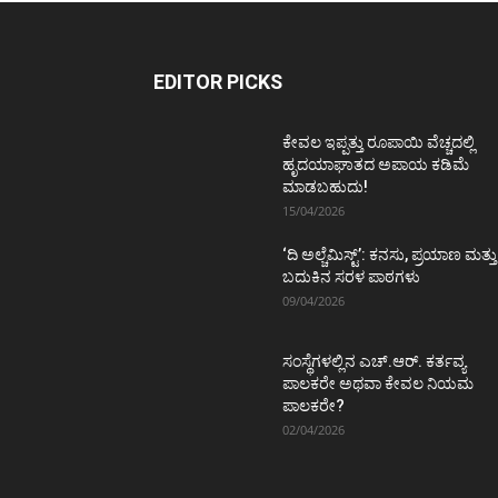
EDITOR PICKS
ಕೇವಲ ಇಪ್ಪತ್ತು ರೂಪಾಯಿ ವೆಚ್ಚದಲ್ಲಿ
ಹೃದಯಾಘಾತದ ಅಪಾಯ ಕಡಿಮೆ
ಮಾಡಬಹುದು!
15/04/2026
‘ದಿ ಅಲ್ಚೆಮಿಸ್ಟ್’: ಕನಸು, ಪ್ರಯಾಣ ಮತ್ತು
ಬದುಕಿನ ಸರಳ ಪಾಠಗಳು
09/04/2026
ಸಂಸ್ಥೆಗಳಲ್ಲಿನ ಎಚ್.ಆರ್. ಕರ್ತವ್ಯ
ಪಾಲಕರೇ ಅಥವಾ ಕೇವಲ ನಿಯಮ
ಪಾಲಕರೇ?
02/04/2026