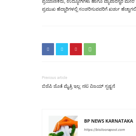
ಪ್ರಯಾಣಿಕರು, ಉದ್ಯೋಗಿಗಳು ಹಾಗೂ ವ್ಯಾಪಾರಸ್ಥರ ಮೇಲೆ ಹೆ
ಪ್ರಮುಖ ಹೆದ್ದಾರಿಗಳಲ್ಲಿ ಸಂಚರಿಸುವವರಿಗೆ ಖರ್ಚು ಹೆಚ್ಚಾಗಲ
Previous article
ಬಿಜೆಪಿ ಜೊತೆ ಮೈತ್ರಿ ಇಲ್ಲ: ನಟ ವಿಜಯ್ ಸ್ಪಷ್ಟನೆ
BP NEWS KARNATAKA
https://bisiloorapost.com