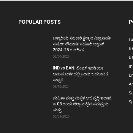
POPULAR POSTS
P
ಬಳ್ಳಾರಿಯ ಸಹಕಾರಿ ಕ್ಷೇತ್ರದ ವಿಶ್ವಾಸಾರ್ಹ
L
ಸುಕೋ ಸೌಹಾರ್ದ ಸಹಕಾರಿ ಬ್ಯಾಂಕ್
B
2024-25 ರ ಆರ್ಥಿಕ...
02/04/2025
Ba
In
IND vs BAN: ಟೀಮ್ ಇಂಡಿಯಾ
ಆಡುವ ಬಳಗದಲ್ಲಿ ಒಂದು ಬದಲಾವಣೆ
E
ಸಾಧ್ಯತೆ
Ar
09/10/2024
S
ಮಹಿಳಾ ಮತ್ತು ಮಕ್ಕಳ ಅಭಿವೃದ್ಧಿ ಇಲಾಖೆ;
S
ಜ.08 ರಂದು ಜಿಲ್ಲಾ ಮಟ್ಟದ ಸಮನ್ವಯ
ಮತ್ತು...
06/01/2025