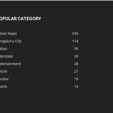
OPULAR CATEGORY
atest News
330
engaluru City
114
llari
59
terstate
29
ntertainment
28
ticle
27
andur
19
ports
13