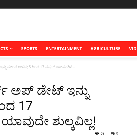
ICTS
SPORTS
ENTERTAINMENT
AGRICULTURE
VID
ಇನ್ನು ಮುಂದೆ ಉಚಿತ; 5 ರಿಂದ 17 ವರ್ಷದೊಳಗಿನವರಿಗೆ...
್ ಅಪ್‌ ಡೇಟ್ ಇನ್ನು
ಿಂದ 17
ಯಾವುದೇ ಶುಲ್ಕವಿಲ್ಲ!
69
0