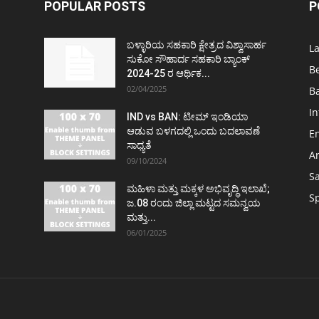
POPULAR POSTS
P
ಬಳ್ಳಾರಿಯ ಸಹಕಾರಿ ಕ್ಷೇತ್ರದ ವಿಶ್ವಾಸಾರ್ಹ
L
ಸುಕೋ ಸೌಹಾರ್ದ ಸಹಕಾರಿ ಬ್ಯಾಂಕ್
B
2024-25 ರ ಆರ್ಥಿಕ...
02/04/2025
Ba
In
IND vs BAN: ಟೀಮ್ ಇಂಡಿಯಾ
ಆಡುವ ಬಳಗದಲ್ಲಿ ಒಂದು ಬದಲಾವಣೆ
E
ಸಾಧ್ಯತೆ
Ar
09/10/2024
S
ಮಹಿಳಾ ಮತ್ತು ಮಕ್ಕಳ ಅಭಿವೃದ್ಧಿ ಇಲಾಖೆ;
S
ಜ.08 ರಂದು ಜಿಲ್ಲಾ ಮಟ್ಟದ ಸಮನ್ವಯ
ಮತ್ತು...
06/01/2025