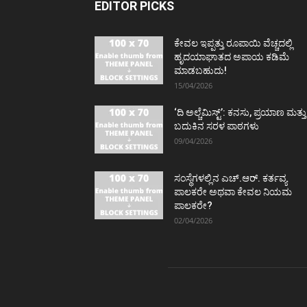
EDITOR PICKS
ಕೇವಲ ಇಪ್ಪತ್ತು ರೂಪಾಯಿ ವೆಚ್ಚದಲ್ಲಿ
ಹೃದಯಾಘಾತದ ಅಪಾಯ ಕಡಿಮೆ
ಮಾಡಬಹುದು!
15/04/2026
‘ದಿ ಅಲ್ಚೆಮಿಸ್ಟ್’: ಕನಸು, ಪ್ರಯಾಣ ಮತ್ತು
ಬದುಕಿನ ಸರಳ ಪಾಠಗಳು
09/04/2026
ಸಂಸ್ಥೆಗಳಲ್ಲಿನ ಎಚ್.ಆರ್. ಕರ್ತವ್ಯ
ಪಾಲಕರೇ ಅಥವಾ ಕೇವಲ ನಿಯಮ
ಪಾಲಕರೇ?
02/04/2026