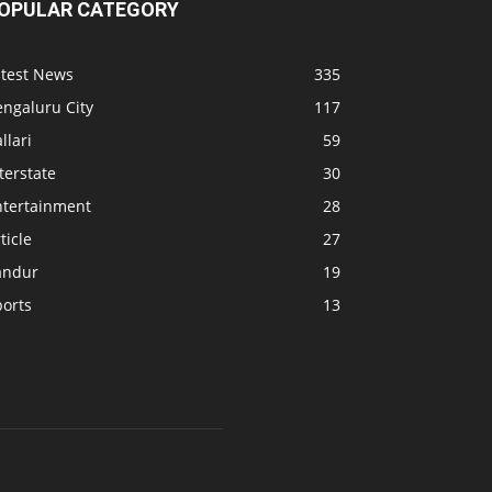
OPULAR CATEGORY
atest News
335
engaluru City
117
llari
59
terstate
30
ntertainment
28
ticle
27
andur
19
ports
13