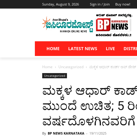
Sunday, August 9, 2026
Sign in / Join
Buy now!
HOME
LATEST NEWS
LIVE
DISTR
Home
Uncategorized
ಮಕ್ಕಳ ಆಧಾರ್ ಕಾರ್ಡ್ ಅಪ್‌ ಡೇಟ್ 
Uncategorized
ಮಕ್ಕಳ ಆಧಾರ್ ಕಾರ್ಡ
ಮುಂದೆ ಉಚಿತ; 5 ರ
ವರ್ಷದೊಳಗಿನವರಿಗೆ 
By
BP NEWS KARNATAKA
-
19/11/2025