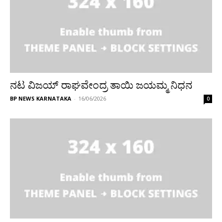
ನಟ ವಿಜಯ್ ರಾಘವೇಂದ್ರ ತಾಯಿ ಜಯಮ್ಮ ನಿಧನ
BP NEWS KARNATAKA
-
16/06/2026
0