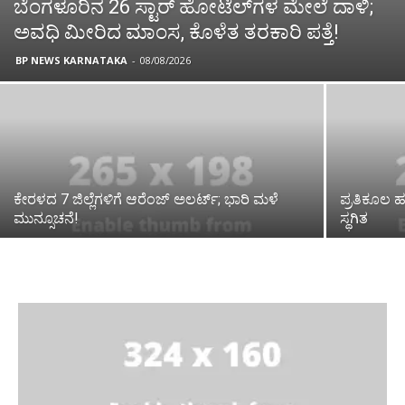
ಬೆಂಗಳೂರಿನ 26 ಸ್ಟಾರ್‌ ಹೋಟೆಲ್‌ಗಳ ಮೇಲೆ ದಾಳಿ;
ಅವಧಿ ಮೀರಿದ ಮಾಂಸ, ಕೊಳೆತ ತರಕಾರಿ ಪತ್ತೆ!
BP NEWS KARNATAKA
-
08/08/2026
ಕೇರಳದ 7 ಜಿಲ್ಲೆಗಳಿಗೆ ಆರೆಂಜ್ ಅಲರ್ಟ್; ಭಾರಿ ಮಳೆ
ಪ್ರತಿಕೂಲ 
ಮುನ್ಸೂಚನೆ!
ಸ್ಥಗಿತ