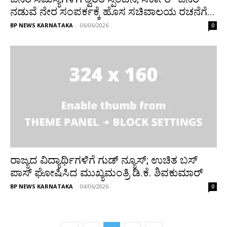
ನಡುವೆ ನೇರ ಸಂಪರ್ಕಕ್ಕೆ ಹೊಸ ಸಚಿವಾಲಯ ರಚನೆಗೆ...
BP NEWS KARNATAKA
-
06/06/2026
0
ರಾಜ್ಯದ ವಿದ್ಯಾರ್ಥಿಗಳಿಗೆ ಗುಡ್ ನ್ಯೂಸ್; ಉಚಿತ ಬಸ್
ಪಾಸ್ ಘೋಷಿಸಿದ ಮುಖ್ಯಮಂತ್ರಿ ಡಿ.ಕೆ. ಶಿವಕುಮಾರ್
BP NEWS KARNATAKA
-
04/06/2026
0