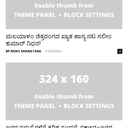
ಮಲಯಾಳಂ ಚಿತ್ರರಂಗದ ಖ್ಯಾತ ಹಾಸ್ಯ ನಟ ಸಲೀಂ
ಕುಮಾರ್ ನಿಧನ!
BP NEWS KARNATAKA
-
07/06/2026
0
ಜನರ ಸಮಸ್ಯೆಗಳಿಗೆ ತ್ವರಿತ ಸ್ಪಂದನೆ; ಸರ್ಕಾರ–ಜನರ