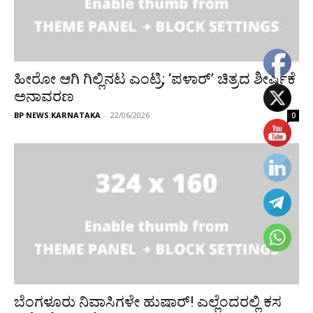
ಹೀರೋ ಆಗಿ ಗಿಲ್ಲಿನಟ ಎಂಟ್ರಿ; ‘ಪಳಾರ್’ ಚಿತ್ರದ ಶೀರ್ಷಿಕೆ
ಅನಾವರಣ
BP NEWS KARNATAKA
-
22/06/2026
0
ಬೆಂಗಳೂರು ನಿವಾಸಿಗಳೇ ಹುಷಾರ್! ಎಲ್ಲೆಂದರಲ್ಲಿ ಕಸ