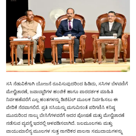
ಸಸಿ ನೆಡುವಿಕೆಗಾಗಿ ಯೋಜನೆ ರೂಪಿಸುವುದರಿಂದ ಹಿಡಿದು, ಸಸಿಗಳ ಬೆಳವಣಿಗೆ
ಮೇಲ್ವಿಚಾರಣೆ, ಜವಾಬ್ದಾರಿಗಳ ಹಂಚಿಕೆ ಹಾಗೂ ಪಾರದರ್ಶಕ ಮಾಹಿತಿ
ನಿರ್ವಹಣೆವರೆಗೆ ಎಲ್ಲ ಹಂತಗಳನ್ನು ಡಿಜಿಟಲ್ ಮೂಲಕ ನಿರ್ವಹಿಸಲು ಈ
ವೇದಿಕೆ ನೆರವಾಗಲಿದೆ. ಪ್ರತಿ ಸಸಿಯನ್ನು ಮಗುವಿನಂತೆ ಪರಿಗಣಿಸಿ ಕನಿಷ್ಠ
ಮೂರುರಿಂದ ನಾಲ್ಕು ಬೇಸಿಗೆಗಳವರೆಗೆ ಅದರ ಪೋಷಣೆ ಮತ್ತು ಮೇಲ್ವಿಚಾರಣೆ
ನಡೆಸುವ ವ್ಯವಸ್ಥೆ ಇದರಲ್ಲಿ ಅಳವಡಿಸಲಾಗಿದೆ. ಜಲಮೂಲಗಳು ಮತ್ತು
ವಾಯುಮಾಲಿನ್ಯ ಮೂಲಗಳ ಸುತ್ತ ನಾಗರಿಕರ ಪಾಲನಾ ಸಮುದಾಯಗಳನ್ನು