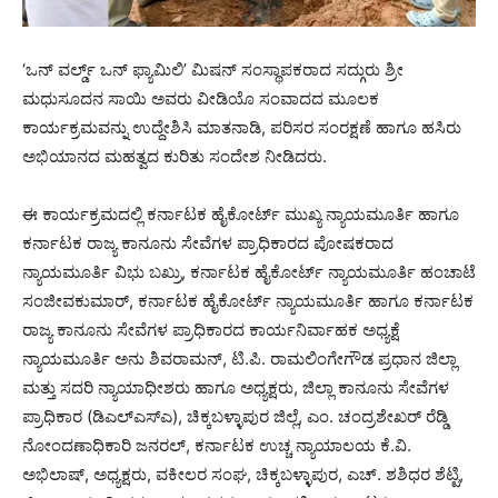
‘ಒನ್ ವರ್ಲ್ಡ್ ಒನ್ ಫ್ಯಾಮಿಲಿ’ ಮಿಷನ್ ಸಂಸ್ಥಾಪಕರಾದ ಸದ್ಗುರು ಶ್ರೀ
ಮಧುಸೂದನ ಸಾಯಿ ಅವರು ವೀಡಿಯೊ ಸಂವಾದದ ಮೂಲಕ
ಕಾರ್ಯಕ್ರಮವನ್ನು ಉದ್ದೇಶಿಸಿ ಮಾತನಾಡಿ, ಪರಿಸರ ಸಂರಕ್ಷಣೆ ಹಾಗೂ ಹಸಿರು
ಅಭಿಯಾನದ ಮಹತ್ವದ ಕುರಿತು ಸಂದೇಶ ನೀಡಿದರು.
ಈ ಕಾರ್ಯಕ್ರಮದಲ್ಲಿ ಕರ್ನಾಟಕ ಹೈಕೋರ್ಟ್ ಮುಖ್ಯ ನ್ಯಾಯಮೂರ್ತಿ ಹಾಗೂ
ಕರ್ನಾಟಕ ರಾಜ್ಯ ಕಾನೂನು ಸೇವೆಗಳ ಪ್ರಾಧಿಕಾರದ ಪೋಷಕರಾದ
ನ್ಯಾಯಮೂರ್ತಿ ವಿಭು ಬಖ್ರು, ಕರ್ನಾಟಕ ಹೈಕೋರ್ಟ್ ನ್ಯಾಯಮೂರ್ತಿ ಹಂಚಾಟೆ
ಸಂಜೀವಕುಮಾರ್, ಕರ್ನಾಟಕ ಹೈಕೋರ್ಟ್ ನ್ಯಾಯಮೂರ್ತಿ ಹಾಗೂ ಕರ್ನಾಟಕ
ರಾಜ್ಯ ಕಾನೂನು ಸೇವೆಗಳ ಪ್ರಾಧಿಕಾರದ ಕಾರ್ಯನಿರ್ವಾಹಕ ಅಧ್ಯಕ್ಷೆ
ನ್ಯಾಯಮೂರ್ತಿ ಅನು ಶಿವರಾಮನ್, ಟಿ.ಪಿ. ರಾಮಲಿಂಗೇಗೌಡ ಪ್ರಧಾನ ಜಿಲ್ಲಾ
ಮತ್ತು ಸದರಿ ನ್ಯಾಯಾಧೀಶರು ಹಾಗೂ ಅಧ್ಯಕ್ಷರು, ಜಿಲ್ಲಾ ಕಾನೂನು ಸೇವೆಗಳ
ಪ್ರಾಧಿಕಾರ (ಡಿಎಲ್‌ಎಸ್‌ಎ), ಚಿಕ್ಕಬಳ್ಳಾಪುರ ಜಿಲ್ಲೆ, ಎಂ. ಚಂದ್ರಶೇಖರ್ ರೆಡ್ಡಿ
ನೋಂದಣಾಧಿಕಾರಿ ಜನರಲ್, ಕರ್ನಾಟಕ ಉಚ್ಚ ನ್ಯಾಯಾಲಯ ಕೆ.ವಿ.
ಅಭಿಲಾಷ್, ಅಧ್ಯಕ್ಷರು, ವಕೀಲರ ಸಂಘ, ಚಿಕ್ಕಬಳ್ಳಾಪುರ, ಎಚ್. ಶಶಿಧರ ಶೆಟ್ಟಿ,