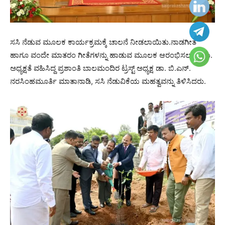
ಸಸಿ ನೆಡುವ ಮೂಲಕ ಕಾರ್ಯಕ್ರಮಕ್ಕೆ ಚಾಲನೆ ನೀಡಲಾಯಿತು.‌ನಾಡಗೀತೆ
ಹಾಗೂ ವಂದೇ ಮಾತರಂ ಗೀತೆಗಳನ್ನು ಹಾಡುವ ಮೂಲಕ ಆರಂಭಿಸಲಾಯಿತು.
ಅಧ್ಯಕ್ಷತೆ ವಹಿಸಿದ್ದ ಪ್ರಶಾಂತಿ ಬಾಲಮಂದಿರ ಟ್ರಸ್ಟ್ ಅಧ್ಯಕ್ಷ ಡಾ. ಬಿ.ಎನ್.
ನರಸಿಂಹಮೂರ್ತಿ ಮಾತಾನಾಡಿ, ಸಸಿ ನೆಡುವಿಕೆಯ ಮಹತ್ವವನ್ನು ತಿಳಿಸಿದರು.