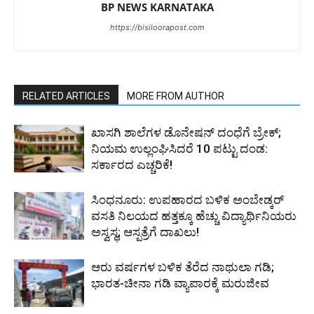
BP NEWS KARNATAKA
https://bisiloorapost.com
RELATED ARTICLES
MORE FROM AUTHOR
ಖಾಸಗಿ ಶಾಲೆಗಳ ಡೊನೇಷನ್ ದಂಧೆಗೆ ಬ್ರೇಕ್;
ನಿಯಮ ಉಲ್ಲಂಘಿಸಿದರೆ 10 ಪಟ್ಟು ದಂಡ:
ಸರ್ಕಾರದ ಎಚ್ಚರಿಕೆ!
ಸಿಂಧನೂರು: ಉಪಹಾರದ ಬಳಿಕ ಅಂಬೇಡ್ಕರ್
ವಸತಿ ನಿಲಯದ ಹತ್ತಕ್ಕೂ ಹೆಚ್ಚು ವಿದ್ಯಾರ್ಥಿನಿಯರು
ಅಸ್ವಸ್ಥ; ಆಸ್ಪತ್ರೆಗೆ ದಾಖಲು!
ಆರು ವರ್ಷಗಳ ಬಳಿಕ ತೆರೆದ ನಾಥುಲಾ ಗಡಿ;
ಭಾರತ-ಚೀನಾ ಗಡಿ ವ್ಯಾಪಾರಕ್ಕೆ ಮರುಜೀವ