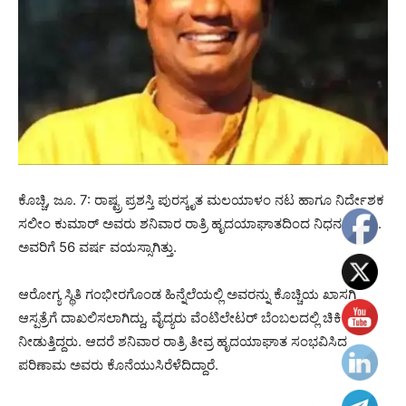
ಕೊಚ್ಚಿ, ಜೂ. 7: ರಾಷ್ಟ್ರ ಪ್ರಶಸ್ತಿ ಪುರಸ್ಕೃತ ಮಲಯಾಳಂ ನಟ ಹಾಗೂ ನಿರ್ದೇಶಕ
ಸಲೀಂ‌‌ ಕುಮಾರ್ ಅವರು ಶನಿವಾರ ರಾತ್ರಿ ಹೃದಯಾಘಾತದಿಂದ ನಿಧನರಾದರು.
ಅವರಿಗೆ 56 ವರ್ಷ ವಯಸ್ಸಾಗಿತ್ತು.
ಆರೋಗ್ಯ ಸ್ಥಿತಿ ಗಂಭೀರಗೊಂಡ ಹಿನ್ನೆಲೆಯಲ್ಲಿ ಅವರನ್ನು ಕೊಚ್ಚಿಯ ಖಾಸಗಿ
ಆಸ್ಪತ್ರೆಗೆ ದಾಖಲಿಸಲಾಗಿದ್ದು, ವೈದ್ಯರು ವೆಂಟಿಲೇಟರ್‌ ಬೆಂಬಲದಲ್ಲಿ ಚಿಕಿತ್ಸೆ
ನೀಡುತ್ತಿದ್ದರು. ಆದರೆ ಶನಿವಾರ ರಾತ್ರಿ ತೀವ್ರ ಹೃದಯಾಘಾತ ಸಂಭವಿಸಿದ
ಪರಿಣಾಮ ಅವರು ಕೊನೆಯುಸಿರೆಳೆದಿದ್ದಾರೆ.