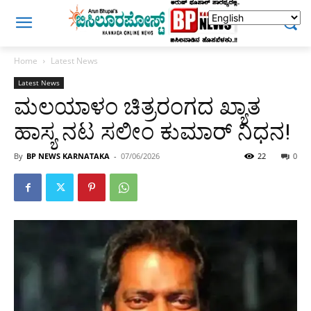
Home
Latest News
Latest News
ಮಲಯಾಳಂ ಚಿತ್ರರಂಗದ ಖ್ಯಾತ
ಹಾಸ್ಯ ನಟ ಸಲೀಂ ಕುಮಾರ್ ನಿಧನ!
By
BP NEWS KARNATAKA
-
07/06/2026
22
0