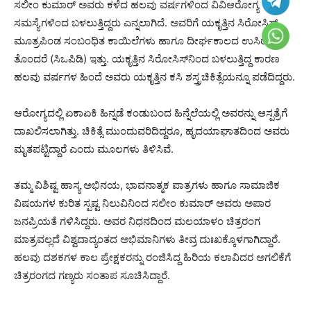
ಸಲೀಂ ಕುಮಾರ್ ಅವರು ಕಳೆದ ಹಲವು ವರ್ಷಗಳಿಂದ ವಿವಿಆರೋಗ್ಯ
ಸಮಸ್ಯೆಗಳಿಂದ ಬಳಲುತ್ತಿದ್ದರು ಎನ್ನಲಾಗಿದೆ. ಅವರಿಗೆ ಯಕೃತ್ತಿನ ಸಿರೋಸಿಸ್,
ಮೂತ್ರಪಿಂಡ ಸಂಬಂಧಿತ ಕಾಯಿಲೆಗಳು ಹಾಗೂ ದೀರ್ಘಕಾಲದ ಉಸಿರಾಟದ
ತೊಂದರೆ (ಸಿಒಪಿಡಿ) ಇತ್ತು. ಯಕೃತ್ತಿನ ಸಿರೋಸಿಸ್‌ನಿಂದ ಬಳಲುತ್ತಿದ್ದ ಕಾರಣ
ಹಲವು ವರ್ಷಗಳ ಹಿಂದೆ ಅವರು ಯಕೃತ್ತಿನ ಕಸಿ ಶಸ್ತ್ರಚಿಕಿತ್ಸೆಯನ್ನೂ ಪಡೆದಿದ್ದರು.
ಆರೋಗ್ಯದಲ್ಲಿ ಏಕಾಏಕಿ ಹಿನ್ನಡೆ ಕಂಡುಬಂದ ಹಿನ್ನೆಲೆಯಲ್ಲಿ ಅವರನ್ನು ಆಸ್ಪತ್ರೆಗೆ
ದಾಖಲಿಸಲಾಗಿತ್ತು. ಚಿಕಿತ್ಸೆ ಮುಂದುವರಿದಿದ್ದರೂ, ಹೃದಯಾಘಾತದಿಂದ ಅವರು
ಮೃತಪಟ್ಟಿದ್ದಾರೆ ಎಂದು ಮೂಲಗಳು ತಿಳಿಸಿವೆ.
ತಮ್ಮ ವಿಶಿಷ್ಟ ಹಾಸ್ಯ ಅಭಿನಯ, ಭಾವನಾತ್ಮಕ ಪಾತ್ರಗಳು ಹಾಗೂ ಸಾಮಾಜಿಕ
ವಿಷಯಗಳ ಕುರಿತ ಸ್ಪಷ್ಟ ನಿಲುವಿನಿಂದ ಸಲೀಂ ಕುಮಾರ್ ಅವರು ಅಪಾರ
ಜನಪ್ರಿಯತೆ ಗಳಿಸಿದ್ದರು. ಅವರ ನಿಧನದಿಂದ ಮಲಯಾಳಂ ಚಿತ್ರರಂಗ
ಮಾತ್ರವಲ್ಲದೆ ವಿಶ್ವದಾದ್ಯಂತದ ಅಭಿಮಾನಿಗಳು ತೀವ್ರ ದುಃಖಕ್ಕೊಳಗಾಗಿದ್ದಾರೆ.
ಹಲವು ದಶಕಗಳ ಕಾಲ ಪ್ರೇಕ್ಷಕರನ್ನು ರಂಜಿಸಿದ್ದ ಹಿರಿಯ ಕಲಾವಿದರ ಅಗಲಿಕೆಗೆ
ಚಿತ್ರರಂಗದ ಗಣ್ಯರು ಸಂತಾಪ ಸೂಚಿಸಿದ್ದಾರೆ.