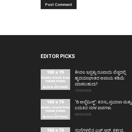
EDITOR PICKS
ಕೇವಲ ಇಪ್ಪತ್ತು ರೂಪಾಯಿ ವೆಚ್ಚದಲ್ಲಿ
ಹೃದಯಾಘಾತದ ಅಪಾಯ ಕಡಿಮೆ
ಮಾಡಬಹುದು!
15/04/2026
‘ದಿ ಅಲ್ಚೆಮಿಸ್ಟ್’: ಕನಸು, ಪ್ರಯಾಣ ಮತ್ತು
ಬದುಕಿನ ಸರಳ ಪಾಠಗಳು
09/04/2026
ಸಂಸ್ಥೆಗಳಲ್ಲಿನ ಎಚ್.ಆರ್. ಕರ್ತವ್ಯ