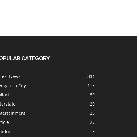
OPULAR CATEGORY
atest News
331
engaluru City
115
llari
59
terstate
29
ntertainment
28
ticle
27
andur
19