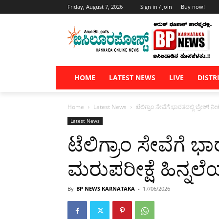
Friday, August 7, 2026
Sign in / Join
Buy now!
HOME
LATEST NEWS
LIVE
DISTR
Home
Latest News
ಟೆಲಿಗ್ರಾಂ ಸೇವೆಗೆ ಭಾರತದಲ್ಲಿ ಬ್ರೇಕ್! ನ
Latest News
ಟೆಲಿಗ್ರಾಂ ಸೇವೆಗೆ ಭಾ
ಮರುಪರೀಕ್ಷೆ ಹಿನ್ನಲೆಯ
By
BP NEWS KARNATAKA
-
17/06/2026