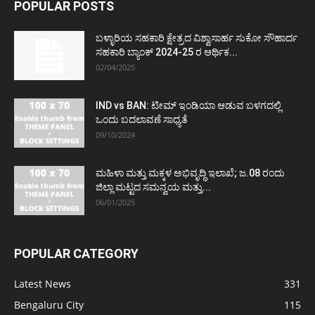
POPULAR POSTS
ಬಳ್ಳಾರಿಯ ಸಹಕಾರಿ ಕ್ಷೇತ್ರದ ವಿಶ್ವಾಸಾರ್ಹ ಸುಕೋ ಸೌಹಾರ್ದ
ಸಹಕಾರಿ ಬ್ಯಾಂಕ್ 2024-25 ರ ಆರ್ಥಿಕ...
02/04/2025
IND vs BAN: ಟೀಮ್ ಇಂಡಿಯಾ ಆಡುವ ಬಳಗದಲ್ಲಿ
ಒಂದು ಬದಲಾವಣೆ ಸಾಧ್ಯತೆ
09/10/2024
ಮಹಿಳಾ ಮತ್ತು ಮಕ್ಕಳ ಅಭಿವೃದ್ಧಿ ಇಲಾಖೆ; ಜ.08 ರಂದು
ಜಿಲ್ಲಾ ಮಟ್ಟದ ಸಮನ್ವಯ ಮತ್ತು...
06/01/2025
POPULAR CATEGORY
Latest News
331
Bengaluru City
115