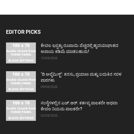
EDITOR PICKS
ಕೇವಲ ಇಪ್ಪತ್ತು ರೂಪಾಯಿ ವೆಚ್ಚದಲ್ಲಿ ಹೃದಯಾಘಾತದ
ಅಪಾಯ ಕಡಿಮೆ ಮಾಡಬಹುದು!
15/04/2026
‘ದಿ ಅಲ್ಚೆಮಿಸ್ಟ್’: ಕನಸು, ಪ್ರಯಾಣ ಮತ್ತು ಬದುಕಿನ ಸರಳ
ಪಾಠಗಳು
09/04/2026
ಸಂಸ್ಥೆಗಳಲ್ಲಿನ ಎಚ್.ಆರ್. ಕರ್ತವ್ಯ ಪಾಲಕರೇ ಅಥವಾ
ಕೇವಲ ನಿಯಮ ಪಾಲಕರೇ?
02/04/2026