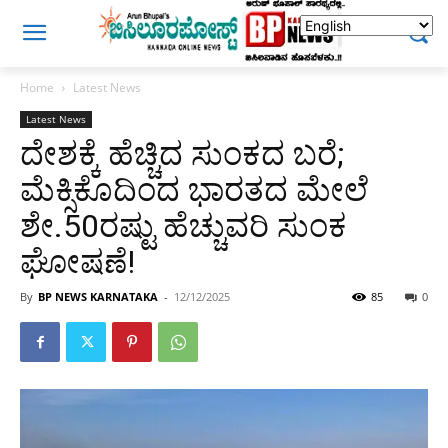
Home
Latest News
Latest News
ದೇಶಕ್ಕೆ ಹೆಚ್ಚಿದ ಸುಂಕದ ಬರೆ;
ಮೆಕ್ಸಿಕೊದಿಂದ‌ ಭಾರತದ ಮೇಲೆ
ಶೇ.50ರಷ್ಟು ಹೆಚ್ಚುವರಿ ಸುಂಕ
ಘೋಷಣೆ!
By
BP NEWS KARNATAKA
-
12/12/2025
85
0