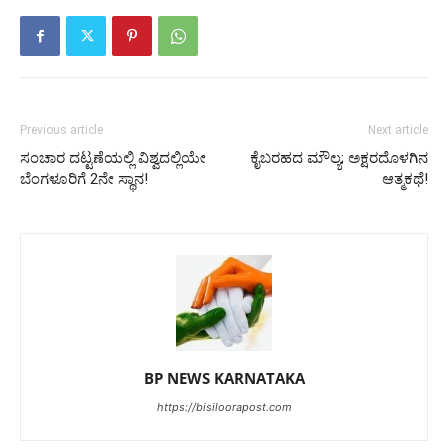
Previous article
Next article
ಸಂಚಾರ ದಟ್ಟಣೆಯಲ್ಲಿ ವಿಶ್ವದಲ್ಲಿಯೇ
ಕೈಬರಹದ ಮೌಲ್ಯ; ಅಕ್ಷರದೊಳಗಿನ
ಬೆಂಗಳೂರಿಗೆ 2ನೇ ಸ್ಥಾನ!
ಆತ್ಮಕಥೆ!
BP NEWS KARNATAKA
https://bisiloorapost.com