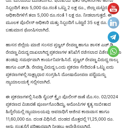
ರೂ. ಮಂಜೂರು ಮಾಡಲಾಗಿದೆ. ಇಲಾಖೆಯ ಇತರ ಅಧಿಕಾರಿಗಳು ಹಾಗೂ
ಸಿಬ್ಬಂದಿಗೆ ತಲಾ 5,000 ರೂ.ನಂತೆ ಒಟ್ಟು 2 ಲಕ್ಷ ರೂ., ಜಿಲ್ಲಾ ಮಟ್ಟದ
ಅಧಿಕಾರಿಗಳಿಗೆ ತಲಾ 5,000 ರೂ.ನಂತೆ 1 ಲಕ್ಷ ರೂ. ನೀಡಲಾಗುತ್ತದೆ. ಈ
ಮೂಲಕ ಪೊಲೀಸ್‌ ಅಧಿಕಾರಿ ಮತ್ತು ಸಿಬ್ಬಂದಿಗೆ ಒಟ್ಟಾರೆ 35 ಲಕ್ಷ ರೂ. ನಗದು
ಬಹುಮಾನ ಘೋಷಿಸಲಾಗಿದೆ.
ಹಾಸನ ಜಿಲ್ಲೆಯ ಮಾಜಿ ಸಂಸದ ಪ್ರಜ್ವಲ್ ರೇವಣ್ಣ ಹಾಗೂ ಶಾಸಕ ಎಚ್.ಡಿ.
ರೇವಣ್ಣ ವಿರುದ್ಧ ದಾಖಲಾಗಿದ್ದ ಪ್ರಕರಣಗಳ ತನಿಖೆಗೆ ರಚಿಸಲಾದ ವಿಶೇಷ ತನಿಖಾ
ತಂಡವು ಸಮರ್ಥವಾಗಿ ಕಾರ್ಯನಿರ್ವಹಿಸಿದೆ. ಪ್ರಜ್ವಲ್‌ ರೇವಣ್ಣ ವಿರುದ್ಧ ನಾಲ್ಕು
ಹಾಗೂ ಎಚ್.ಡಿ. ರೇವಣ್ಣ ವಿರುದ್ಧ ಒಂದು ಪ್ರಕರಣ ಸೇರಿದಂತೆ ಒಟ್ಟು ಐದು
ಪ್ರಕರಣಗಳಲ್ಲಿ ಸಾಕ್ಷ್ಯಾಧಾರ ಸಂಗ್ರಹಿಸಿ ದೋಷಾರೋಪಣ ಪಟ್ಟಿಯನ್ನು
ನ್ಯಾಯಾಲಯಕ್ಕೆ ಸಲ್ಲಿಸಲಾಗಿದೆ.
ಈ ಪ್ರಕರಣಗಳಲ್ಲಿ ಸಿಐಡಿ ಸೈಬರ್ ಕ್ರೈಂ ಪೊಲೀಸ್ ಠಾಣೆ ಮೊ.ಸಂ. 02/2024
ಪ್ರಕರಣದ ವಿಚಾರಣೆ ಪೂರ್ಣಗೊಂಡಿದ್ದು, ಆರೋಪಿಗಳ ಕೃತ್ಯ ಸಾಬೀತಾದ
ಹಿನ್ನೆಲೆಯಲ್ಲಿ ನ್ಯಾಯಾಲಯವು ಅಪರಾಧಿಗೆ ಆಜೀವ ಕಾರಾವಾಸ ಹಾಗೂ
11,60,000 ರೂ. ದಂಡ ವಿಧಿಸಿದೆ. ದಂಡದ ಮೊತ್ತದಲ್ಲಿ 11,25,000 ರೂ.
ಅನ್ನು ಸಂತ್ರಸ್ತೆಗೆ ಪರಿಹಾರವಾಗಿ ನೀಡಲು ಆದೇಶಿಸಲಾಗಿದೆ.