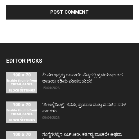
EDITOR PICKS
ಕೇವಲ ಇಪ್ಪತ್ತು ರೂಪಾಯಿ ವೆಚ್ಚದಲ್ಲಿ ಹೃದಯಾಘಾತದ
ಅಪಾಯ ಕಡಿಮೆ ಮಾಡಬಹುದು!
15/04/2026
‘ದಿ ಅಲ್ಚೆಮಿಸ್ಟ್’: ಕನಸು, ಪ್ರಯಾಣ ಮತ್ತು ಬದುಕಿನ ಸರಳ
ಪಾಠಗಳು
09/04/2026
ಸಂಸ್ಥೆಗಳಲ್ಲಿನ ಎಚ್.ಆರ್. ಕರ್ತವ್ಯ ಪಾಲಕರೇ ಅಥವಾ