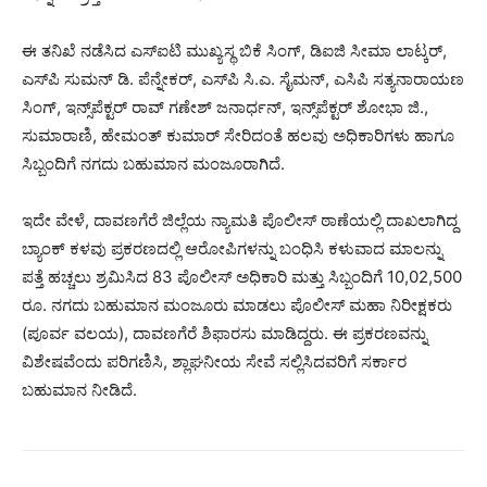
ಈ ತನಿಖೆ ನಡೆಸಿದ ಎಸ್‌ಐಟಿ ಮುಖ್ಯಸ್ಥ ಬಿಕೆ ಸಿಂಗ್, ಡಿಐಜಿ ಸೀಮಾ ಲಾಟ್ಕರ್,
ಎಸ್‌ಪಿ ಸುಮನ್ ಡಿ. ಪೆನ್ನೇಕರ್, ಎಸ್‌ಪಿ ಸಿ.ಎ. ಸೈಮನ್, ಎಸಿಪಿ ಸತ್ಯನಾರಾಯಣ
ಸಿಂಗ್, ಇನ್ಸ್‌ಪೆಕ್ಟರ್ ರಾವ್ ಗಣೇಶ್ ಜನಾರ್ಧನ್, ಇನ್ಸ್‌ಪೆಕ್ಟರ್ ಶೋಭಾ ಜಿ.,
ಸುಮಾರಾಣಿ, ಹೇಮಂತ್ ಕುಮಾರ್ ಸೇರಿದಂತೆ ಹಲವು ಅಧಿಕಾರಿಗಳು ಹಾಗೂ
ಸಿಬ್ಬಂದಿಗೆ ನಗದು ಬಹುಮಾನ ಮಂಜೂರಾಗಿದೆ.
ಇದೇ ವೇಳೆ, ದಾವಣಗೆರೆ ಜಿಲ್ಲೆಯ ನ್ಯಾಮತಿ ಪೊಲೀಸ್ ಠಾಣೆಯಲ್ಲಿ ದಾಖಲಾಗಿದ್ದ
ಬ್ಯಾಂಕ್‌ ಕಳವು ಪ್ರಕರಣದಲ್ಲಿ ಆರೋಪಿಗಳನ್ನು ಬಂಧಿಸಿ ಕಳುವಾದ ಮಾಲನ್ನು
ಪತ್ತೆ ಹಚ್ಚಲು ಶ್ರಮಿಸಿದ 83 ಪೊಲೀಸ್‌ ಅಧಿಕಾರಿ ಮತ್ತು ಸಿಬ್ಬಂದಿಗೆ 10,02,500
ರೂ. ನಗದು ಬಹುಮಾನ ಮಂಜೂರು ಮಾಡಲು ಪೊಲೀಸ್‌ ಮಹಾ ನಿರೀಕ್ಷಕರು
(ಪೂರ್ವ ವಲಯ), ದಾವಣಗೆರೆ ಶಿಫಾರಸು ಮಾಡಿದ್ದರು. ಈ ಪ್ರಕರಣವನ್ನು
ವಿಶೇಷವೆಂದು ಪರಿಗಣಿಸಿ, ಶ್ಲಾಘನೀಯ ಸೇವೆ ಸಲ್ಲಿಸಿದವರಿಗೆ ಸರ್ಕಾರ
ಬಹುಮಾನ ನೀಡಿದೆ.