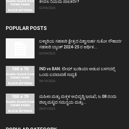
ಕೇವಲ ನಿಯಮ ಪಾಲಕರೇ?
02/04/2026
POPULAR POSTS
ಬಳ್ಳಾರಿಯ ಸಹಕಾರಿ ಕ್ಷೇತ್ರದ ವಿಶ್ವಾಸಾರ್ಹ ಸುಕೋ ಸೌಹಾರ್ದ
ಸಹಕಾರಿ ಬ್ಯಾಂಕ್ 2024-25 ರ ಆರ್ಥಿಕ...
02/04/2025
IND vs BAN: ಟೀಮ್ ಇಂಡಿಯಾ ಆಡುವ ಬಳಗದಲ್ಲಿ
ಒಂದು ಬದಲಾವಣೆ ಸಾಧ್ಯತೆ
09/10/2024
ಮಹಿಳಾ ಮತ್ತು ಮಕ್ಕಳ ಅಭಿವೃದ್ಧಿ ಇಲಾಖೆ; ಜ.08 ರಂದು
ಜಿಲ್ಲಾ ಮಟ್ಟದ ಸಮನ್ವಯ ಮತ್ತು...
06/01/2025