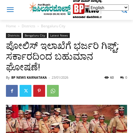
Home
Districts
Bengaluru City
Districts
Bengaluru City
Latest News
ಪೋಲಿಸ್‌ ಇಲಾಖೆಗೆ ಭರ್ಜರಿ ಗಿಫ್ಟ್;
ಸರ್ಕಾರದಿಂದ ಬಹುಮಾನ
ಘೋಷಣೆ!
By
BP NEWS KARNATAKA
-
23/01/2026
60
0