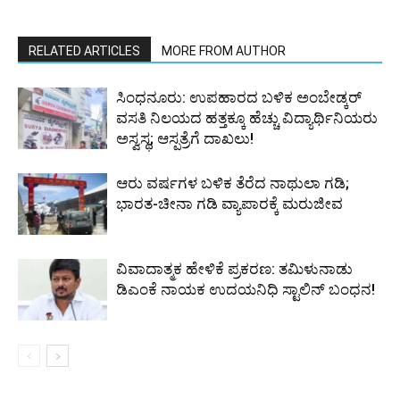
RELATED ARTICLES
MORE FROM AUTHOR
ಸಿಂಧನೂರು: ಉಪಹಾರದ ಬಳಿಕ ಅಂಬೇಡ್ಕರ್
ವಸತಿ ನಿಲಯದ ಹತ್ತಕ್ಕೂ ಹೆಚ್ಚು ವಿದ್ಯಾರ್ಥಿನಿಯರು
ಅಸ್ವಸ್ಥ; ಆಸ್ಪತ್ರೆಗೆ ದಾಖಲು!
ಆರು ವರ್ಷಗಳ ಬಳಿಕ ತೆರೆದ ನಾಥುಲಾ ಗಡಿ;
ಭಾರತ-ಚೀನಾ ಗಡಿ ವ್ಯಾಪಾರಕ್ಕೆ ಮರುಜೀವ
ವಿವಾದಾತ್ಮಕ ಹೇಳಿಕೆ ಪ್ರಕರಣ: ತಮಿಳುನಾಡು
ಡಿಎಂಕೆ ನಾಯಕ ಉದಯನಿಧಿ ಸ್ಟಾಲಿನ್ ಬಂಧನ!