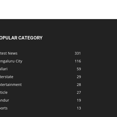
OPULAR CATEGORY
atest News
331
engaluru City
116
llari
59
terstate
29
ntertainment
28
ticle
27
andur
19
ports
13