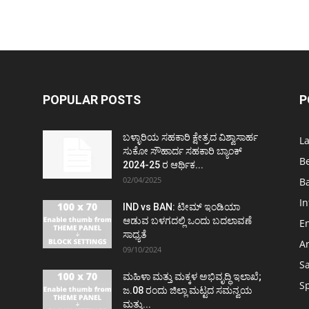
POPULAR POSTS
P
ಬಳ್ಳಾರಿಯ ಸಹಕಾರಿ ಕ್ಷೇತ್ರದ ವಿಶ್ವಾಸಾರ್ಹ
L
ಸುಕೋ ಸೌಹಾರ್ದ ಸಹಕಾರಿ ಬ್ಯಾಂಕ್
B
2024-25 ರ ಆರ್ಥಿಕ...
02/04/2025
Ba
In
IND vs BAN: ಟೀಮ್ ಇಂಡಿಯಾ
ಆಡುವ ಬಳಗದಲ್ಲಿ ಒಂದು ಬದಲಾವಣೆ
E
ಸಾಧ್ಯತೆ
Ar
09/10/2024
S
ಮಹಿಳಾ ಮತ್ತು ಮಕ್ಕಳ ಅಭಿವೃದ್ಧಿ ಇಲಾಖೆ;
S
ಜ.08 ರಂದು ಜಿಲ್ಲಾ ಮಟ್ಟದ ಸಮನ್ವಯ
ಮತ್ತು...