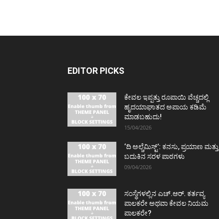
EDITOR PICKS
ಕೇವಲ ಇಪ್ಪತ್ತು ರೂಪಾಯಿ ವೆಚ್ಚದಲ್ಲಿ
ಹೃದಯಾಘಾತದ ಅಪಾಯ ಕಡಿಮೆ
ಮಾಡಬಹುದು!
15/04/2026
‘ದಿ ಅಲ್ಚೆಮಿಸ್ಟ್’: ಕನಸು, ಪ್ರಯಾಣ ಮತ್ತು
ಬದುಕಿನ ಸರಳ ಪಾಠಗಳು
09/04/2026
ಸಂಸ್ಥೆಗಳಲ್ಲಿನ ಎಚ್.ಆರ್. ಕರ್ತವ್ಯ
ಪಾಲಕರೇ ಅಥವಾ ಕೇವಲ ನಿಯಮ
ಪಾಲಕರೇ?