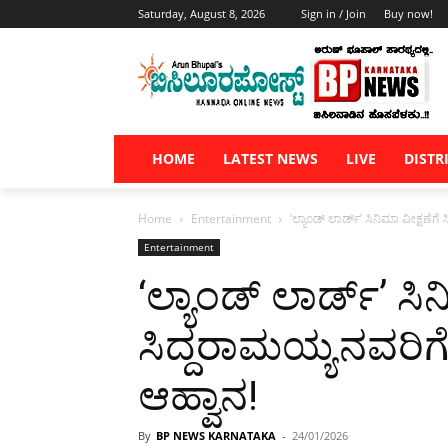
Saturday, August 8, 2026
Sign in / Join
Buy now!
HOME
LATEST NEWS
LIVE
DISTR
Home
Entertainment
‘ಲ್ಯಾಂಡ್ ಲಾರ್ಡ್’ ಸಿನಿಮಾ ವೀಕ್ಷಣೆ
Entertainment
‘ಲ್ಯಾಂಡ್ ಲಾರ್ಡ್’ ಸಿ
ಸಿದ್ದರಾಮಯ್ಯನವರಿ
ಆಹ್ವಾನ!
By
BP NEWS KARNATAKA
-
24/01/2026