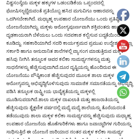
ವಿಶ್ವಸಂಸ್ಥೆಯ ಮಕ್ಕಳ ಹಕ್ಕುಗಳ ಒಡಂಬಡಿಕೆಯ ಒಪ್ಪಂದದಲ್ಲಿ
ಘೋಷಿಸಲ್ಪಟ್ಟಿರುವಂತೆ ಪ್ರತಿಯೊಬ್ಬ ಹಸಿದ ಮಗುವಿಗೂ ಅಹಾರವನ್ನು
ಒದಗಿಸಬೇಕಾಗಿದೆ. ಮಧ್ಯಾಹ್ನ ಉಪಹಾರ ಯೋಜನೆಯು ಒಂದು ಪ್ರತಿಷ್ಠಿತ
ಯೋಜನೆಯಾಗಿದ್ದು. ಮಕ್ಕಳು ಆರೋಗ್ಯಪೂರ್ಣವಾಗಿ ಶಕ್ತಿವಂತರು ಹಾಗೂ
ದೃಢಕಾಯರಾಗಿ ಬೆಳೆಯಲು ಒಂದು ಸದವಕಾಶ ಕಲ್ಪಿಸುವ ಬದ್ಧತೆಯಿಂದ
ಕೂಡಿದ್ದು. ಸಹಕಾರಿಯಾಗಿದೆ ಸದರಿ ಕಾರ್ಯಕ್ರಮದ ಪ್ರಮುಖ ಉದ್ದೇಶವು ಎಲ್ಲಾ
ಸರ್ಕಾರಿ ಹಾಗೂ ಅನುದಾನಿತ ಶಾಲೆಗಳಲ್ಲಿ ವ್ಯಾಸಂಗ ಮಾಡುತ್ತಿರುವ ಮಕ್ಕಳ
ಹಸಿವು ನೀಗಿಸಿ ತನ್ಮೂಲಕ ಅವರ ಕಲಿಕಾ ಸಾಮರ್ಥ್ಯಗಳನ್ನೂ ಮತ್ತು
ಸಾಧನೆಗಳನ್ನು ಹೆಚ್ಚಿಸುವುದಾಗಿದೆ.ದೂರ ದೃಷ್ಟಿಯನ್ನು ಹೊಂದಿರುವ ಈ
ಯೋಜನೆಯು ಪೌಷ್ಠಿಕಾಂಶ ಹೆಚ್ಚಿಸುವುದರ ಮೂಲಕ ಶಾಲಾ ಮಕ್ಕಳ
ಆರೋಗ್ಯವನ್ನು ಅಭಿವೃದ್ಧಿಗೊಳಿಸುವುದು ಸಾಮಾಜಿಕ ಸಮಾನತೆಯನ್ನು ಅಭಿವೃದ್ಧಿ
ಪಡಿಸಿ ತನ್ಮೂಲಕ ರಾಷ್ಟ್ರೀಯ ಭಾವೈಕ್ಯತೆಯನ್ನು ಮಕ್ಕಳಲ್ಲಿ
ಮೂಡಿಸುವದಾಗಿದೆ.ಶಾಲಾ ಮಕ್ಕಳ ದಾಖಲಾತಿ ಮತ್ತು ಹಾಜರಾತಿಯನ್ನು
ಹೆಚ್ಚಿಸುವುದು ಶೈಕ್ಷಣಿಕ ವರ್ಷದಲ್ಲಿ ಮಧ್ಯೆ ಮಧ್ಯೆ ಶಾಲೆಯನ್ನು ತೊರೆಯದಂತೆ
ತಡೆಯುವುದು ಶಾಲಾ ಮಕ್ಕಳ ಕಲಿಕಾ ಸಾಮರ್ಥ್ಯವನ್ನು ಹೆಚ್ಚಿಸುವುದು ಮಧ್ಯಾಹ್ನ
ಉಪಹಾರ ಯೋಜನೆಯ ಹೊಣೆಗಾರಿಕೆಗಳು ಹಾಗೂ ಜವಾಬ್ದಾರಿಗಳ ಗುರಿಯನ್ನು
ಸಾಧಿಸುತ್ತಿದೆ ಈ ಯೋಜನೆ ಜಾರಿಯಾದ ನಂತರ ಮಕ್ಕಳ ಕಲಿಕಾ ಸಾಮರ್ಥ್ಯ