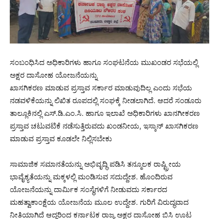
ಸಂಬಂಧಿಸಿದ ಅಧಿಕಾರಿಗಳು ಹಾಗೂ ಸಂಘಟನೆಯ ಮುಖಂಡರ ಸಭೆಯಲ್ಲಿ
ಅಕ್ಷರ ದಾಸೋಹ ಯೋಜನೆಯನ್ನು
ಖಾಸಗಿಕರಣ ಮಾಡುವ ಪ್ರಸ್ತಾವ ಸರ್ಕಾರ ಮಾಡುವುದಿಲ್ಲ ಎಂದು ಸಭೆಯ
ನಡವಳಿಕೆಯನ್ನು ಲಿಖಿತ ರೂಪದಲ್ಲಿ ಸಂಘಕ್ಕೆ ನೀಡಲಾಗಿದೆ. ಆದರೆ ಸಂಡೂರು
ತಾಲ್ಲೂಕಿನಲ್ಲಿ ಎಸ್.ಡಿ.ಎಂ.ಸಿ. ಹಾಗೂ ಇಲಾಖೆ ಅಧಿಕಾರಿಗಳು ಖಾನಗೀಕರಣ
ಪ್ರಸ್ತಾವ ಚಟುವಟಿಕೆ ನಡೆಸುತ್ತಿರುವದು ಖಂಡನೀಯ, ಇಸ್ಕಾನ್ ಖಾಸಗಿಕರಣ
ಮಾಡುವ ಪ್ರಸ್ತಾವ ಕೂಡಲೇ ನಿಲ್ಲಿಸಬೇಕು
ಸಾಮಾಜಿಕ ಸಮಾನತೆಯನ್ನು ಅಭಿವೃದ್ಧಿ ಪಡಿಸಿ ತನ್ಮೂಲಕ ರಾಷ್ಟ್ರೀಯ
ಭಾವೈಕ್ಯತೆಯನ್ನು ಮಕ್ಕಳಲ್ಲಿ ಮಂಡಿಸುವ ಸದುದ್ದೇಶ. ಹೊಂದಿರುವ
ಯೋಜನೆಯನ್ನು ದಾರ್ಮಿಕ ಸಂಸ್ಥೆಗಳಿಗೆ ನೀಡುವದು ಸರ್ಕಾರದ
ಮಹತ್ವಾಕಾಂಕ್ಷೆಯ ಯೋಜನೆಯ ಮೂಲ ಉದ್ದೇಶ. ಗುರಿಗೆ ವಿರುದ್ಧವಾದ
ನೀತಿಯಾಗಿದೆ ಆದ್ದರಿಂದ ಕರ್ನಾಟಕ ರಾಜ್ಯ ಅಕ್ಷರ ದಾಸೋಹ ಬಿಸಿ ಊಟ