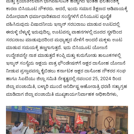
ಮತ್ತು ಕ್ರಿಯಾಶೀಲವಾಗಿ ಭಾಗವಹಿಸುವಿಕೆ ಹೆಚ್ಚಾಗಿದೆ ಇಂತಹ ಫಲಿತಾಂಶಕ್ಕೆ
ಕಾರಣ ಬಿಸಿಯೂಟ ನೌಕರರು. ಆದರೆ, ಇಂದು ಸಮಾನ ಶಿಕ್ಷಣದ ಅಡಿಪಾಯಕ್ಕೆ
ವಿರೋಧವಾಗಿ ಧರ್ಮಾಧಾರಿತವಾದ ಸಂಸ್ಥೆಗಳಿಗೆ ಬಿಸಿಯೂಟ ಪೂರೈಕೆ
ವಹಿಸಿರುವುದು ವಿಷಾದನೀಯ ಇಸ್ಕಾನ್ ಸರಬರಾಜು ಮಾಡುವ ಊಟದಲ್ಲಿ
ಈರುಳ್ಳಿ ಬೆಳ್ಳುಳ್ಳಿ ಇರುವುದಿಲ್ಲ. ಊಟವನ್ನು ವಾಹನಗಳಲ್ಲಿ ದೂರದ ಸ್ಥಳದಿಂದ
ಸರಬರಾಜು ಮಾಡುವುದರಿಂದ ಮಧ್ಯಾಹ್ನದ ವೇಳೆಗೆ ಅಂದರೆ ಮಕ್ಕಳು ಊಟ
ಮಾಡುವ ಸಮಯಕ್ಕೆ ತಣ್ಣಗಾಗುತ್ತದೆ. ಇದು ಬಿಸಿಯೂಟ ಯೋಜನೆ
ಉದ್ದೇಶವನ್ನೇ ನಾಶ ಮಾಡುತ್ತದೆ ಕಂಪ್ಲಿ ಮತ್ತು ಕುರುಗೋಡು ತಾಲೂಕಗಳಲ್ಲಿ
ಇಸ್ಮಾನ್ ಸಂಸ್ಥೆಯ ಅಕ್ಷಯ ಪಾತ್ರ ಫೌಂಡೇಷನ್‌ಗೆ ಅಕ್ಷರ ದಾಸೋಹ ಯೋಜನೆ
ನೀಡುವ ಪ್ರಸ್ತಾವವನ್ನು ಕೈಬಿಡಲು ಕರ್ನಾಟಕ ಅಕ್ಷರ ದಾಸೋಹ ನೌಕರರ ಸಂಘ
ಹಾಗೂ ಸಿಐಟಿಯು ಜಿಲ್ಲಾ ಸಮಿತಿ ನೇತೃತ್ವದಲ್ಲಿ ನವಂಬರ 25, 2024 ರಿಂದ
ಜಿಲ್ಲಾ ಪಂಚಾಯಿತಿ, ಬಳ್ಳಾರಿ ಮುಂದೆ ಅನಿರ್ದಿಷ್ಟ ಆಹೋರಾತ್ರಿ ಧರಣಿ ಸತ್ಯಾಗ್ರಹ
ಮಾಡಿದಾಗ ಜಿಲ್ಲಾ ಪಂಚಾಯಿತಿ ಮುಖ್ಯಕಾರ್ಯನಿರ್ವಾಹಕ ಅಧಿಕಾರಿಗಳು,