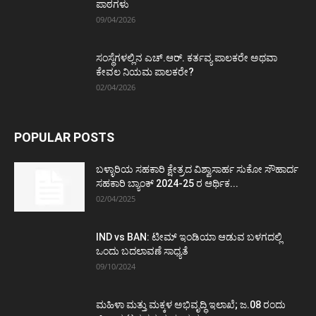
ಪಾಠಗಳು
09/04/2026
ಸಂಸ್ಥೆಗಳಲ್ಲಿನ ಎಚ್.ಆರ್. ಕರ್ತವ್ಯ ಪಾಲಕರೇ ಅಥವಾ
ಕೇವಲ ನಿಯಮ ಪಾಲಕರೇ?
02/04/2026
POPULAR POSTS
ಬಳ್ಳಾರಿಯ ಸಹಕಾರಿ ಕ್ಷೇತ್ರದ ವಿಶ್ವಾಸಾರ್ಹ ಸುಕೋ ಸೌಹಾರ್ದ
ಸಹಕಾರಿ ಬ್ಯಾಂಕ್ 2024-25 ರ ಆರ್ಥಿಕ...
02/04/2025
IND vs BAN: ಟೀಮ್ ಇಂಡಿಯಾ ಆಡುವ ಬಳಗದಲ್ಲಿ
ಒಂದು ಬದಲಾವಣೆ ಸಾಧ್ಯತೆ
09/10/2024
ಮಹಿಳಾ ಮತ್ತು ಮಕ್ಕಳ ಅಭಿವೃದ್ಧಿ ಇಲಾಖೆ; ಜ.08 ರಂದು