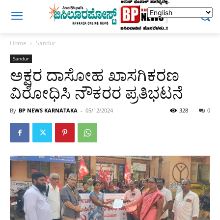
Home
Sandur
Sandur
ಅಕ್ಷರ ದಾಸೋಹ ಖಾಸಗಿಕರಣ
ವಿರೋಧಿಸಿ ನೌಕರರ ಪ್ರತಿಭಟನೆ
By
BP NEWS KARNATAKA
-
05/12/2024
328
0