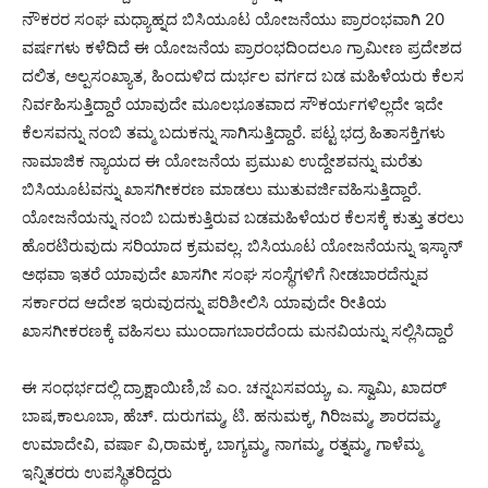
ನೌಕರರ ಸಂಘ ಮಧ್ಯಾಹ್ನದ ಬಿಸಿಯೂಟ ಯೋಜನೆಯು ಪ್ರಾರಂಭವಾಗಿ 20
ವರ್ಷಗಳು ಕಳೆದಿದೆ ಈ ಯೋಜನೆಯ ಪ್ರಾರಂಭದಿಂದಲೂ ಗ್ರಾಮೀಣ ಪ್ರದೇಶದ
ದಲಿತ, ಅಲ್ಪಸಂಖ್ಯಾತ, ಹಿಂದುಳಿದ ದುರ್ಭಲ ವರ್ಗದ ಬಡ ಮಹಿಳೆಯರು ಕೆಲಸ
ನಿರ್ವಹಿಸುತ್ತಿದ್ದಾರೆ ಯಾವುದೇ ಮೂಲಭೂತವಾದ ಸೌಕರ್ಯಗಳಿಲ್ಲದೇ ಇದೇ
ಕೆಲಸವನ್ನು ನಂಬಿ ತಮ್ಮ ಬದುಕನ್ನು ಸಾಗಿಸುತ್ತಿದ್ದಾರೆ. ಪಟ್ಟ ಭದ್ರ ಹಿತಾಸಕ್ತಿಗಳು
ನಾಮಾಜಿಕ ನ್ಯಾಯದ ಈ ಯೋಜನೆಯ ಪ್ರಮುಖ ಉದ್ದೇಶವನ್ನು ಮರೆತು
ಬಿಸಿಯೂಟವನ್ನು ಖಾಸಗೀಕರಣ ಮಾಡಲು ಮುತುವರ್ಜಿವಹಿಸುತ್ತಿದ್ದಾರೆ.
ಯೋಜನೆಯನ್ನು ನಂಬಿ ಬದುಕುತ್ತಿರುವ ಬಡಮಹಿಳೆಯರ ಕೆಲಸಕ್ಕೆ ಕುತ್ತು ತರಲು
ಹೊರಟಿರುವುದು ಸರಿಯಾದ ಕ್ರಮವಲ್ಲ. ಬಿಸಿಯೂಟ ಯೋಜನೆಯನ್ನು ಇಸ್ಕಾನ್
ಅಥವಾ ಇತರೆ ಯಾವುದೇ ಖಾಸಗೀ ಸಂಘ ಸಂಸ್ಥೆಗಳಿಗೆ ನೀಡಬಾರದೆನ್ನುವ
ಸರ್ಕಾರದ ಆದೇಶ ಇರುವುದನ್ನು ಪರಿಶೀಲಿಸಿ ಯಾವುದೇ ರೀತಿಯ
ಖಾಸಗೀಕರಣಕ್ಕೆ ವಹಿಸಲು ಮುಂದಾಗಬಾರದೆಂದು ಮನವಿಯನ್ನು ಸಲ್ಲಿಸಿದ್ದಾರೆ
ಈ ಸಂಧರ್ಭದಲ್ಲಿ ದ್ರಾಕ್ಷಾಯಿಣಿ,ಜೆ ಎಂ. ಚನ್ನಬಸವಯ್ಯ, ಎ. ಸ್ವಾಮಿ, ಖಾದರ್
ಬಾಷ,ಕಾಲೂಬಾ, ಹೆಚ್. ದುರುಗಮ್ಮ, ಟಿ. ಹನುಮಕ್ಕ, ಗಿರಿಜಮ್ಮ, ಶಾರದಮ್ಮ,
ಉಮಾದೇವಿ, ವರ್ಷಾ ವಿ,ರಾಮಕ್ಕ, ಬಾಗ್ಯಮ್ಮ, ನಾಗಮ್ಮ, ರತ್ನಮ್ಮ, ಗಾಳೆಮ್ಮ
ಇನ್ನಿತರರು ಉಪಸ್ಥಿತರಿದ್ದರು