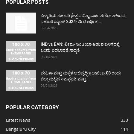
POPULAR POSTS
ಬಳ್ಳಾರಿಯ ಸಹಕಾರಿ ಕ್ಷೇತ್ರದ ವಿಶ್ವಾಸಾರ್ಹ ಸುಕೋ ಸೌಹಾರ್ದ
ಸಹಕಾರಿ ಬ್ಯಾಂಕ್ 2024-25 ರ ಆರ್ಥಿಕ...
02/04/2025
IND vs BAN: ಟೀಮ್ ಇಂಡಿಯಾ ಆಡುವ ಬಳಗದಲ್ಲಿ
ಒಂದು ಬದಲಾವಣೆ ಸಾಧ್ಯತೆ
09/10/2024
ಮಹಿಳಾ ಮತ್ತು ಮಕ್ಕಳ ಅಭಿವೃದ್ಧಿ ಇಲಾಖೆ; ಜ.08 ರಂದು
ಜಿಲ್ಲಾ ಮಟ್ಟದ ಸಮನ್ವಯ ಮತ್ತು...
06/01/2025
POPULAR CATEGORY
Latest News
330
Bengaluru City
114