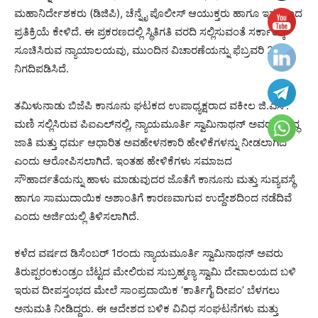
ಮಹಾನಿರ್ದೇಶಕರು (ಡಿಜಿಪಿ), ಚೆನ್ನೈ ಪೊಲೀಸ್ ಆಯುಕ್ತರು ಹಾಗೂ ಇತರರಿಂದ
ಪ್ರತಿಕ್ರಿಯೆ ಕೇಳಿದೆ. ಈ ಪ್ರಕರಣದಲ್ಲಿ ಸ್ಥಿತಿಗತಿ ವರದಿ ಸಲ್ಲಿಸುವಂತೆ ಸರ್ಕಾರಕ್ಕೆ
ಸೂಚಿಸಿರುವ ನ್ಯಾಯಾಲಯವು, ಮುಂದಿನ ವಿಚಾರಣೆಯನ್ನು ಫೆಬ್ರವರಿ 2ಕ್ಕೆ
ನಿಗದಿಪಡಿಸಿದೆ.
ತಮಿಳುನಾಡು ಬಿಜೆಪಿ ಕಾನೂನು ಘಟಕದ ಉಪಾಧ್ಯಕ್ಷರಾದ ವಕೀಲ ಜಿ.ಎಸ್.
ಮಣಿ ಸಲ್ಲಿಸಿರುವ ಪಿಐಎಲ್‌ನಲ್ಲಿ, ನ್ಯಾಯಮೂರ್ತಿ ಸ್ವಾಮಿನಾಥನ್ ಅವರ ವಿರುದ್ಧ
ಜಾತಿ ಮತ್ತು ಧರ್ಮ ಆಧಾರಿತ ಅವಹೇಳನಕಾರಿ ಹೇಳಿಕೆಗಳನ್ನು ನೀಡಲಾಗಿದೆ
ಎಂದು ಆರೋಪಿಸಲಾಗಿದೆ. ಇಂತಹ ಹೇಳಿಕೆಗಳು ಸಮಾಜದ
ಸೌಹಾರ್ದತೆಯನ್ನು ಹಾಳು ಮಾಡುವುದರ ಜೊತೆಗೆ ಕಾನೂನು ಮತ್ತು ಸುವ್ಯವಸ್ಥೆ
ಹಾಗೂ ಸಾಮುದಾಯಿಕ ಅಶಾಂತಿಗೆ ಕಾರಣವಾಗುವ ಉದ್ದೇಶದಿಂದ ನಡೆದಿವೆ
ಎಂದು ಅರ್ಜಿಯಲ್ಲಿ ತಿಳಿಸಲಾಗಿದೆ.
ಕಳೆದ ವರ್ಷದ ಡಿಸೆಂಬರ್ 1ರಂದು ನ್ಯಾಯಮೂರ್ತಿ ಸ್ವಾಮಿನಾಥನ್ ಅವರು
ತಿರುಪ್ಪರಂಕುಂಡ್ರಂ ಬೆಟ್ಟದ ಮೇಲಿರುವ ಸುಬ್ರಹ್ಮಣ್ಯ ಸ್ವಾಮಿ ದೇವಾಲಯದ ಬಳಿ
ಇರುವ ದೀಪಸ್ತಂಭದ ಮೇಲೆ ಸಾಂಪ್ರದಾಯಿಕ ‘ಕಾರ್ತಿಗೈ ದೀಪಂ’ ಬೆಳಗಲು
ಅನುಮತಿ ನೀಡಿದ್ದರು. ಈ ಆದೇಶದ ಬಳಿಕ ವಿವಿಧ ಸಂಘಟನೆಗಳು ಮತ್ತು