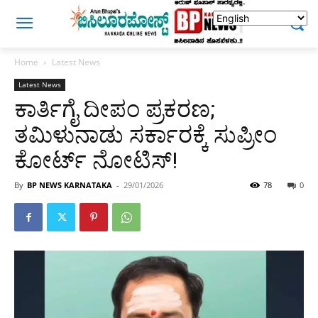
Home
Latest News
Latest News
ಕಾರ್ತಿಗೈ ದೀಪಂ ಪ್ರಕರಣ;
ತಮಿಳುನಾಡು ಸರ್ಕಾರಕ್ಕೆ ಸುಪ್ರೀಂ
ಕೋರ್ಟ್ ನೋಟಿಸ್!
By
BP NEWS KARNATAKA
-
29/01/2026
78
0