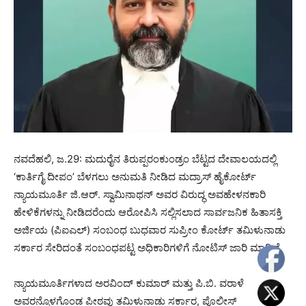
ನವದೆಹಲಿ, ಜ.29: ಮದುರೈನ ತಿರುಪ್ಪರಂಕುಂಡ್ರಂ ಬೆಟ್ಟದ ದೇವಾಲಯದಲ್ಲಿ
‘ಕಾರ್ತಿಗೈ ದೀಪಂ’ ಬೆಳಗಲು ಅನುಮತಿ ನೀಡಿದ ಮದ್ರಾಸ್ ಹೈಕೋರ್ಟ್
ನ್ಯಾಯಮೂರ್ತಿ ಜಿ.ಆರ್. ಸ್ವಾಮಿನಾಥನ್ ಅವರ ವಿರುದ್ಧ ಅವಹೇಳನಕಾರಿ
ಹೇಳಿಕೆಗಳನ್ನು ನೀಡಿದರೆಂದು ಆರೋಪಿಸಿ ಸಲ್ಲಿಸಲಾದ ಸಾರ್ವಜನಿಕ ಹಿತಾಸಕ್ತಿ
ಅರ್ಜಿಯ (ಪಿಐಎಲ್) ಸಂಬಂಧ ಬುಧವಾರ ಸುಪ್ರೀಂ ಕೋರ್ಟ್ ತಮಿಳುನಾಡು
ಸರ್ಕಾರ ಸೇರಿದಂತೆ ಸಂಬಂಧಪಟ್ಟ ಅಧಿಕಾರಿಗಳಿಗೆ ನೋಟಿಸ್ ಜಾರಿ ಮಾಡಿದೆ.
ನ್ಯಾಯಮೂರ್ತಿಗಳಾದ ಅರವಿಂದ್ ಕುಮಾರ್ ಮತ್ತು ಪಿ.ಬಿ. ವರಾಳೆ
ಅವರನ್ನೊಳಗೊಂಡ ಪೀಠವು ತಮಿಳುನಾಡು ಸರ್ಕಾರ, ಪೊಲೀಸ್