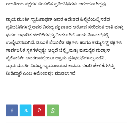
ರಾಜಕೀಯ ಪಕ್ಷಗಳ ಬೆಂಬಲಿತ ಪ್ರತಿಭಟನೆಗಳು ಆರಂಭವಾಗಿದ್ದವು.
ನ್ಯಾಯಮೂರ್ತಿ ಸ್ವಾಮಿನಾಥನ್ ಅವರ ಆದೇಶದ ಹಿನ್ನೆಲೆಯಲ್ಲಿ ನಡೆದ
ಪ್ರತಿಭಟನೆಗಳಲ್ಲಿ ಅವರ ವಿರುದ್ಧ ಪಕ್ಷಪಾತದ ಆರೋಪ ಸೇರಿದಂತೆ ಜಾತಿ ಮತ್ತು
ಧರ್ಮ ಆಧಾರಿತ ಹೇಳಿಕೆಗಳನ್ನು ನೀಡಲಾಗಿದೆ ಎಂದು ಪಿಐಎಲ್‌ನಲ್ಲಿ
ಉಲ್ಲೇಖಿಸಲಾಗಿದೆ. ಡಿಎಂಕೆ ಬೆಂಬಲಿತ ಪಕ್ಷಗಳು ಹಾಗೂ ಕಮ್ಯುನಿಸ್ಟ್ ಪಕ್ಷಗಳು
ಸಾರ್ವಜನಿಕ ಸ್ಥಳಗಳಲ್ಲಷ್ಟೇ ಅಲ್ಲದೆ ಚೆನ್ನೈ ಮತ್ತು ಮದುರೈನ ಮದ್ರಾಸ್
ಹೈಕೋರ್ಟ್ ಆವರಣದಲ್ಲಿಯೂ ಅಕ್ರಮ ಪ್ರತಿಭಟನೆಗಳನ್ನು ನಡೆಸಿ,
ನ್ಯಾಯಮೂರ್ತಿ ವಿರುದ್ಧ ನ್ಯಾಯಾಲಯದ ಅವಮಾನಕಾರಿ ಹೇಳಿಕೆಗಳನ್ನು
ನೀಡಿದ್ದಾರೆ ಎಂಬ ಆರೋಪವೂ ಮಾಡಲಾಗಿದೆ.