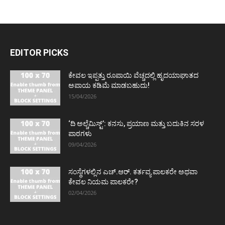
EDITOR PICKS
ಕೇವಲ ಇಪ್ಪತ್ತು ರೂಪಾಯಿ ವೆಚ್ಚದಲ್ಲಿ ಹೃದಯಾಘಾತದ
ಅಪಾಯ ಕಡಿಮೆ ಮಾಡಬಹುದು!
15/04/2026
‘ದಿ ಅಲ್ಚೆಮಿಸ್ಟ್’: ಕನಸು, ಪ್ರಯಾಣ ಮತ್ತು ಬದುಕಿನ ಸರಳ
ಪಾಠಗಳು
09/04/2026
ಸಂಸ್ಥೆಗಳಲ್ಲಿನ ಎಚ್.ಆರ್. ಕರ್ತವ್ಯ ಪಾಲಕರೇ ಅಥವಾ
ಕೇವಲ ನಿಯಮ ಪಾಲಕರೇ?
02/04/2026