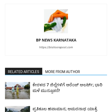
BP NEWS KARNATAKA
https://bisiloorapost.com
RELATED ARTICLES
MORE FROM AUTHOR
ಕೇರಳದ 7 ಜಿಲ್ಲೆಗಳಿಗೆ ಆರೆಂಜ್ ಅಲರ್ಟ್; ಭಾರಿ
ಮಳೆ ಮುನ್ಸೂಚನೆ!
ಪ್ರತಿಕೂಲ ಹವಾಮಾನ; ಅಮರನಾಥ ಯಾತ್ರೆ