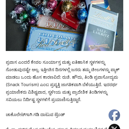
ಪ್ರವಾಸ ಎಂದರೆ ಕೇವಲ ಸೂರ್ಯಾಸ್ತ ಮತ್ತು ಐತಿಹಾಸಿಕ ಸ್ಥಳಗಳನ್ನು
ನೋಡುವುದಷ್ಟೇ ಅಲ್ಲ. ಇತ್ತೀಚಿನ ದಿನಗಳಲ್ಲಿ ಜನರು ತಮ್ಮ ಚೀಲಗಳನ್ನು ಪ್ಯಾಕ್
ಮಾಡಲು ಒಂದು ಹೊಸ ಕಾರಣವಿದೆ: ರುಚಿ. ಹೌದು, ತಿಂಡಿ ಪ್ರವಾಸೋದ್ಯಮ
(Snack Tourism) ಎಂಬ ಪ್ರವೃತ್ತಿ ಜಾಗತಿಕವಾಗಿ ಬೆಳೆಯುತ್ತಿದೆ. ಇದರರ್ಥ
ಪ್ರಯಾಣಿಕರು ವಿಶಿಷ್ಟವಾದ, ಸ್ಥಳೀಯ ಮತ್ತು ಪ್ರಾದೇಶಿಕ ತಿಂಡಿಗಳನ್ನು
ಸವಿಯಲು ನಿರ್ದಿಷ್ಟ ಸ್ಥಳಗಳಿಗೆ ಪ್ರಯಾಣಿಸುತ್ತಿದ್ದಾರೆ.
ಚಾಕೊಲೇಟ್‌ಗಾಗಿ ಗಡಿ ದಾಟುವ ಟ್ರೆಂಡ್‌