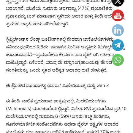
ಸ್ಕೈಸ್ಕ್ಯಾನರ್‌ನ ಹೊಸ ಸಮೀಕ್ಷೆಯ ಪ್ರಕಾರ, ವಿಮಾನ ಪ್ರಯಾಣಿಕರ ಪ್ರೇರಣೆಗಳು
ಬದಲಾಗಿವೆ. ಯುಕೆಯ ಸುಮಾರು ಅರ್ಧದಷ್ಟು (47%) ಪ್ರಯಾಣಿಕರು,
ಪ್ರವಾಸವನ್ನು ಬುಕ್ ಮಾಡುವಾಗ ಸ್ಥಳೀಯ ಆಹಾರ ಮತ್ತು ತಿಂಡಿ ಆಯ್ಕೆಗಳನ್ನು
ಪ್ರಮುಖ ಆದ್ಯತೆ ಎಂದು ಪರಿಗಣಿಸುತ್ತಾರೆ.
ಸ್ವಿಟ್ಜರ್ಲೆಂಡ್‌ನ ಲಿಂಡ್ಟ್ ಬೂಟೀಕ್‌ಗಳಲ್ಲಿ ನೇರವಾಗಿ ಚಾಕೊಲೇಟ್‌ಗಳನ್ನು
ಸವಿಯುವುದರಿಂದ ಹಿಡಿದು, ಜಪಾನ್‌ನ ಸೀಮಿತ ಆವೃತ್ತಿಯ ಕಿಟ್‌ಕ್ಯಾಟ್‌ಗಳನ್ನು
ಹುಡುಕುವವರೆಗೆ—ಪ್ರಯಾಣಿಕರು ಕೇವಲ ಒಂದು ಬೈಟ್‌ಗಾಗಿ ಗಡಿಗಳನ್ನು
ದಾಟುತ್ತಿದ್ದಾರೆ. ಏಕೆಂದರೆ, ಯಾವುದೇ ವಸ್ತುಸಂಗ್ರಹಾಲಯವು ಹೇಳದ
ಸಂಗತಿಯನ್ನು, ಒಂದು ಸ್ಥಳದ ಅಧಿಕೃತ ಆಹಾರದ ರುಚಿ ಹೇಳುತ್ತದೆ.
ಈ ಟ್ರೆಂಡ್‌ನ ಮುಂದಾಳತ್ವ ಯಾರು? ಮಿಲೇನಿಯಲ್ಸ್ ಮತ್ತು Gen Z
ಈ ತಿಂಡಿ-ಚಾಲಿತ ಪ್ರಯಾಣದ ಉತ್ಕರ್ಷದಲ್ಲಿ, ಮಿಲೇನಿಯಲ್‌ಗಳು
(Millennials) ಮುಂಚೂಣಿಯಲ್ಲಿದ್ದಾರೆ. ವಿದೇಶಗಳಿಗೆ ಪ್ರಯಾಣಿಸಿದ ಪ್ರತಿ 10
ಮಿಲೇನಿಯಲ್‌ಗಳಲ್ಲಿ ಸುಮಾರು 6 (59%) ಜನರು, ಕಲ್ಟ್ ತಿಂಡಿಗಳು,
ಸೂಪರ್‌ಮಾರ್ಕೆಟ್ ಸಂಶೋಧನೆಗಳು ಅಥವಾ ವೈರಲ್ ಭಕ್ಷ್ಯಗಳ ಆಧಾರದ
ಮೇಲೆ ತಮ್ಮ ರಜಾ ತಾಣವನ್ನು ಆರಿಸಿಕೊಂಡಿರುತ್ತಾರೆ. ಇವರಲ್ಲಿ 70% ಜನರು