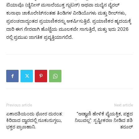
ಟಿಯಾವೊ (ಚೈನೀಸ್ ಮಸಾಲೆಯುಕ್ತ ಗ್ಲುಟನ್) ಅಥವಾ ದುಬೈನ ವೈರಲ್
ಕುನಾಫಾ ಚಾಕೊಲೇಟ್‌ನಂತಹ ತಿಂಡಿಗಳ ವೀಡಿಯೊಗಳು ಮತ್ತು ರೀಲ್‌ಗಳು,
ಪ್ರಪಂಚದಾದ್ಯಂತದ ಪ್ರಯಾಣಿಕರನ್ನು ಆಕರ್ಷಿಸುತ್ತಿವೆ. ಪ್ರಯಾಣಿಕರ ಹೃದಯಕ್ಕೆ
ದಾರಿ ಈಗ ನೇರವಾಗಿ ಹೊಟ್ಟೆಯ ಮೂಲಕವೇ ಸಾಗುತ್ತಿದೆ, ಮತ್ತು ಇದು 2026
ರಲ್ಲಿ ಪ್ರಮುಖ ಜಾಗತಿಕ ಪ್ರವೃತ್ತಿಯಾಗಲಿದೆ.
Previous article
Next article
ಏಕಾದಶಿಯಂದು ಘೋರ ದುರಂತ:
“ಅಡ್ವಾಣಿ ಹೇಳಿಕೆ ವೈಯಕ್ತಿಕ, ಪಕ್ಷದ
ಕಿರಿದಾದ ದ್ವಾರದಲ್ಲಿ ನೂಕುನುಗ್ಗಲು,
ನಿಲುವಲ್ಲ”: ಸ್ಪಷ್ಟೀಕರಣ ನೀಡಿದ ಶಶಿ
ಭಕ್ತರ ಪ್ರಾಣಹಾನಿ.
ತರೂರ್