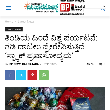
Home
Latest News
Latest News
ತಿಂಡಿಯ ಹಿಂದೆ ವಿಶ್ವ ಪರ್ಯಟನೆ:
ಗಡಿ ದಾಟಲು ಪ್ರೇರೇಪಿಸುತ್ತಿದೆ
‘ಸ್ನ್ಯಾಕ್ ಪ್ರವಾಸೋದ್ಯಮ’
By
BP NEWS KARNATAKA
-
02/11/2025
95
0