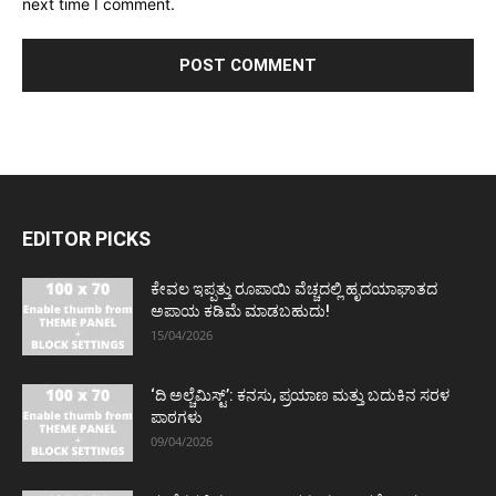
next time I comment.
EDITOR PICKS
ಕೇವಲ ಇಪ್ಪತ್ತು ರೂಪಾಯಿ ವೆಚ್ಚದಲ್ಲಿ ಹೃದಯಾಘಾತದ
ಅಪಾಯ ಕಡಿಮೆ ಮಾಡಬಹುದು!
15/04/2026
‘ದಿ ಅಲ್ಚೆಮಿಸ್ಟ್’: ಕನಸು, ಪ್ರಯಾಣ ಮತ್ತು ಬದುಕಿನ ಸರಳ
ಪಾಠಗಳು
09/04/2026