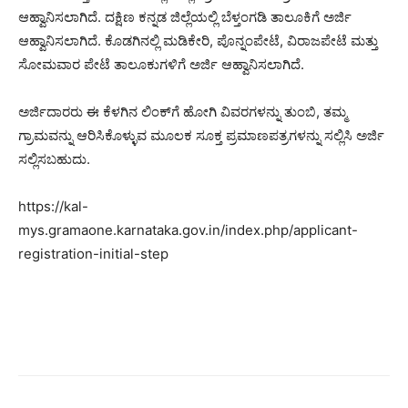
ಆಹ್ವಾನಿಸಲಾಗಿದೆ. ದಕ್ಷಿಣ ಕನ್ನಡ ಜಿಲ್ಲೆಯಲ್ಲಿ ಬೆಳ್ತಂಗಡಿ ತಾಲೂಕಿಗೆ ಅರ್ಜಿ
ಆಹ್ವಾನಿಸಲಾಗಿದೆ. ಕೊಡಗಿನಲ್ಲಿ ಮಡಿಕೇರಿ, ಪೊನ್ನಂಪೇಟೆ, ವಿರಾಜಪೇಟೆ ಮತ್ತು
ಸೋಮವಾರ ಪೇಟೆ ತಾಲೂಕುಗಳಿಗೆ ಅರ್ಜಿ ಆಹ್ವಾನಿಸಲಾಗಿದೆ.
ಅರ್ಜಿದಾರರು ಈ ಕೆಳಗಿನ ಲಿಂಕ್‌ಗೆ ಹೋಗಿ ವಿವರಗಳನ್ನು ತುಂಬಿ, ತಮ್ಮ
ಗ್ರಾಮವನ್ನು ಆರಿಸಿಕೊಳ್ಳುವ ಮೂಲಕ ಸೂಕ್ತ ಪ್ರಮಾಣಪತ್ರಗಳನ್ನು ಸಲ್ಲಿಸಿ ಅರ್ಜಿ
ಸಲ್ಲಿಸಬಹುದು.
https://kal-
mys.gramaone.karnataka.gov.in/index.php/applicant-
registration-initial-step