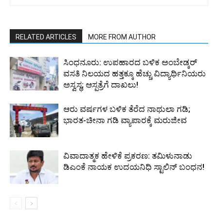
RELATED ARTICLES
MORE FROM AUTHOR
ಸಿಂಧನೂರು: ಉಪಹಾರದ ಬಳಿಕ ಅಂಬೇಡ್ಕರ್
ವಸತಿ ನಿಲಯದ ಹತ್ತಕ್ಕೂ ಹೆಚ್ಚು ವಿದ್ಯಾರ್ಥಿನಿಯರು
ಅಸ್ವಸ್ಥ; ಆಸ್ಪತ್ರೆಗೆ ದಾಖಲು!
ಆರು ವರ್ಷಗಳ ಬಳಿಕ ತೆರೆದ ನಾಥುಲಾ ಗಡಿ;
ಭಾರತ-ಚೀನಾ ಗಡಿ ವ್ಯಾಪಾರಕ್ಕೆ ಮರುಜೀವ
ವಿವಾದಾತ್ಮಕ ಹೇಳಿಕೆ ಪ್ರಕರಣ: ತಮಿಳುನಾಡು
ಡಿಎಂಕೆ ನಾಯಕ ಉದಯನಿಧಿ ಸ್ಟಾಲಿನ್ ಬಂಧನ!