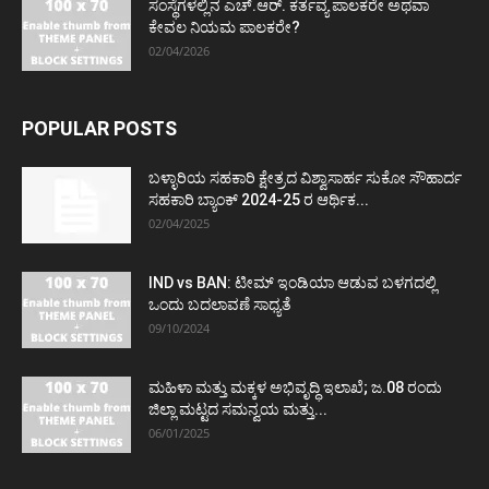
ಸಂಸ್ಥೆಗಳಲ್ಲಿನ ಎಚ್.ಆರ್. ಕರ್ತವ್ಯ ಪಾಲಕರೇ ಅಥವಾ
ಕೇವಲ ನಿಯಮ ಪಾಲಕರೇ?
02/04/2026
POPULAR POSTS
ಬಳ್ಳಾರಿಯ ಸಹಕಾರಿ ಕ್ಷೇತ್ರದ ವಿಶ್ವಾಸಾರ್ಹ ಸುಕೋ ಸೌಹಾರ್ದ
ಸಹಕಾರಿ ಬ್ಯಾಂಕ್ 2024-25 ರ ಆರ್ಥಿಕ...
02/04/2025
IND vs BAN: ಟೀಮ್ ಇಂಡಿಯಾ ಆಡುವ ಬಳಗದಲ್ಲಿ
ಒಂದು ಬದಲಾವಣೆ ಸಾಧ್ಯತೆ
09/10/2024
ಮಹಿಳಾ ಮತ್ತು ಮಕ್ಕಳ ಅಭಿವೃದ್ಧಿ ಇಲಾಖೆ; ಜ.08 ರಂದು
ಜಿಲ್ಲಾ ಮಟ್ಟದ ಸಮನ್ವಯ ಮತ್ತು...
06/01/2025