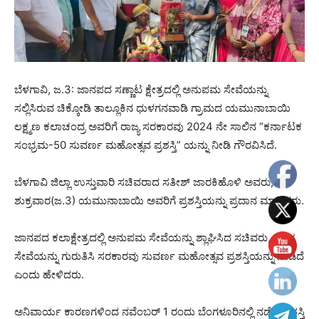
ಬೆಳಗಾವಿ, ಜ.3: ಜಾನಪದ ಸಣ್ಣಾಟ ಕ್ಷೇತ್ರದಲ್ಲಿ ಅನುಪಮ‌ ಸೇವೆಯನ್ನು
ಸಲ್ಲಿಸಿರುವ ಚಿಕ್ಕೋಡಿ ತಾಲ್ಲೂಕಿನ ಧುಳಗನವಾಡಿ ಗ್ರಾಮದ ಯಮುನಾಬಾಯಿ
ಲಕ್ಷ್ಮಣ ಕಲಾಚಂದ್ರ ಅವರಿಗೆ ರಾಜ್ಯ ಸರಕಾರವು 2024 ನೇ ಸಾಲಿನ “ಕರ್ನಾಟಕ
ಸಂಭ್ರಮ-50 ಸುವರ್ಣ ಮಹೋತ್ಸವ ಪ್ರಶಸ್ತಿ” ಯನ್ನು ನೀಡಿ ಗೌರವಿಸಿದೆ.
ಬೆಳಗಾವಿ ಜಿಲ್ಲಾ ಉಸ್ತುವಾರಿ ಸಚಿವರಾದ ಸತೀಶ್ ಜಾರಕಿಹೊಳಿ ಅವರು,
ಶುಕ್ರವಾರ(ಜ.3) ಯಮುನಾಬಾಯಿ ಅವರಿಗೆ ಪ್ರಶಸ್ತಿಯನ್ನು ಪ್ರದಾನ ಮಾಡಿದರು.
ಜಾನಪದ ಕಲಾಕ್ಷೇತ್ರದಲ್ಲಿ ಅನುಪಮ‌ ಸೇವೆಯನ್ನು ಶ್ಲಾಘಿಸಿದ ಸಚಿವರು, ಇವರ
ಸೇವೆಯನ್ನು ಗುರುತಿಸಿ ಸರಕಾರವು ಸುವರ್ಣ ಮಹೋತ್ಸವ ಪ್ರಶಸ್ತಿಯನ್ನು ನೀಡಿದೆ
ಎಂದು ಹೇಳಿದರು.
ಅನಿವಾರ್ಯ ಕಾರಣಗಳಿಂದ ನವೆಂಬರ್ 1 ರಂದು ಬೆಂಗಳೂರಿನಲ್ಲಿ ನಡೆದ ಪ್ರಶಸ್ತಿ‌