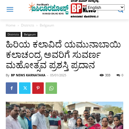
Home
Districts
Belgaum
Districts
Belgaum
ಹಿರಿಯ ಕಲಾವಿದೆ ಯಮುನಾಬಾಯಿ
ಕಲಾಚಂದ್ರ‌ ಅವರಿಗೆ ಸುವರ್ಣ
ಮಹೋತ್ಸವ ಪ್ರಶಸ್ತಿ ಪ್ರದಾನ
By
BP NEWS KARNATAKA
-
05/01/2025
333
0