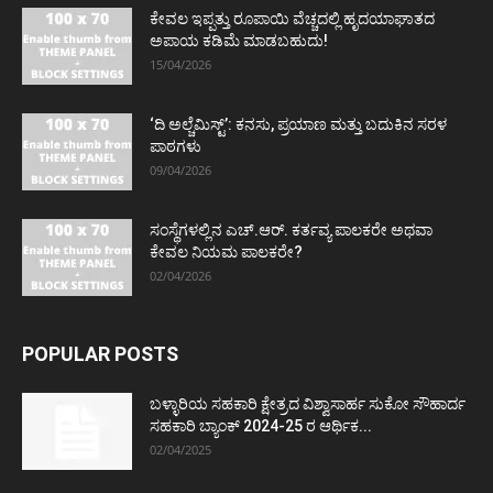
ಕೇವಲ ಇಪ್ಪತ್ತು ರೂಪಾಯಿ ವೆಚ್ಚದಲ್ಲಿ ಹೃದಯಾಘಾತದ
ಅಪಾಯ ಕಡಿಮೆ ಮಾಡಬಹುದು!
15/04/2026
‘ದಿ ಅಲ್ಚೆಮಿಸ್ಟ್’: ಕನಸು, ಪ್ರಯಾಣ ಮತ್ತು ಬದುಕಿನ ಸರಳ
ಪಾಠಗಳು
09/04/2026
ಸಂಸ್ಥೆಗಳಲ್ಲಿನ ಎಚ್.ಆರ್. ಕರ್ತವ್ಯ ಪಾಲಕರೇ ಅಥವಾ
ಕೇವಲ ನಿಯಮ ಪಾಲಕರೇ?
02/04/2026
POPULAR POSTS
ಬಳ್ಳಾರಿಯ ಸಹಕಾರಿ ಕ್ಷೇತ್ರದ ವಿಶ್ವಾಸಾರ್ಹ ಸುಕೋ ಸೌಹಾರ್ದ
ಸಹಕಾರಿ ಬ್ಯಾಂಕ್ 2024-25 ರ ಆರ್ಥಿಕ...
02/04/2025