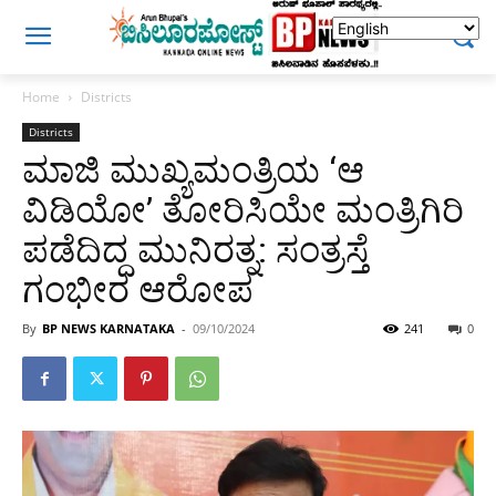
Home
Districts
Districts
ಮಾಜಿ ಮುಖ್ಯಮಂತ್ರಿಯ ‘ಆ
ವಿಡಿಯೋ’ ತೋರಿಸಿಯೇ ಮಂತ್ರಿಗಿರಿ
ಪಡೆದಿದ್ದ ಮುನಿರತ್ನ: ಸಂತ್ರಸ್ತೆ
ಗಂಭೀರ ಆರೋಪ
By
BP NEWS KARNATAKA
-
09/10/2024
241
0