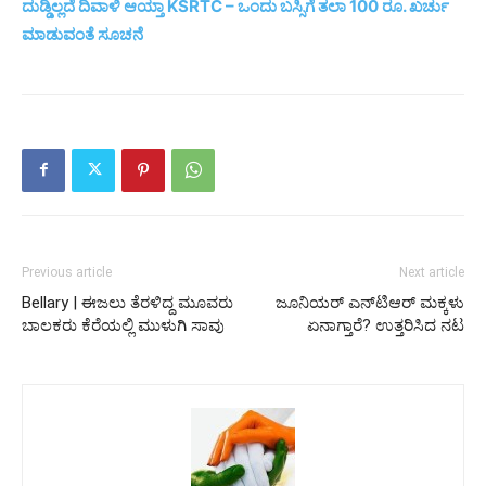
ದುಡ್ಡಿಲ್ಲದೆ ದಿವಾಳಿ ಆಯ್ತಾ KSRTC – ಒಂದು ಬಸ್ಸಿಗೆ ತಲಾ 100 ರೂ. ಖರ್ಚು
ಮಾಡುವಂತೆ ಸೂಚನೆ
Previous article
Next article
Bellary | ಈಜಲು ತೆರಳಿದ್ದ ಮೂವರು
ಜೂನಿಯರ್ ಎನ್​ಟಿಆರ್ ಮಕ್ಕಳು
ಬಾಲಕರು ಕೆರೆಯಲ್ಲಿ ಮುಳುಗಿ ಸಾವು
ಏನಾಗ್ತಾರೆ? ಉತ್ತರಿಸಿದ ನಟ