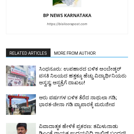
BP NEWS KARNATAKA
https://bisiloorapost.com
RELATED ARTICLES
MORE FROM AUTHOR
ಸಿಂಧನೂರು: ಉಪಹಾರದ ಬಳಿಕ ಅಂಬೇಡ್ಕರ್
ವಸತಿ ನಿಲಯದ ಹತ್ತಕ್ಕೂ ಹೆಚ್ಚು ವಿದ್ಯಾರ್ಥಿನಿಯರು
ಅಸ್ವಸ್ಥ; ಆಸ್ಪತ್ರೆಗೆ ದಾಖಲು!
ಆರು ವರ್ಷಗಳ ಬಳಿಕ ತೆರೆದ ನಾಥುಲಾ ಗಡಿ;
ಭಾರತ-ಚೀನಾ ಗಡಿ ವ್ಯಾಪಾರಕ್ಕೆ ಮರುಜೀವ
ವಿವಾದಾತ್ಮಕ ಹೇಳಿಕೆ ಪ್ರಕರಣ: ತಮಿಳುನಾಡು
ಡಿಎಂಕೆ ನಾಯಕ ಉದಯನಿಧಿ ಸ್ಟಾಲಿನ್ ಬಂಧನ!