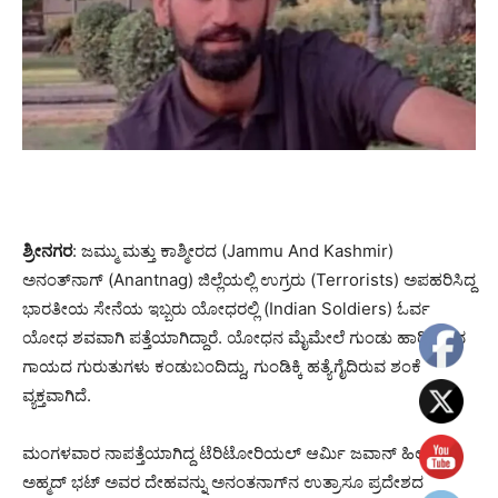
ಶ್ರೀನಗರ
: ಜಮ್ಮು ಮತ್ತು ಕಾಶ್ಮೀರದ (Jammu And Kashmir)
ಅನಂತ್‌ನಾಗ್ (Anantnag) ಜಿಲ್ಲೆಯಲ್ಲಿ ಉಗ್ರರು (Terrorists) ಅಪಹರಿಸಿದ್ದ
ಭಾರತೀಯ ಸೇನೆಯ ಇಬ್ಬರು ಯೋಧರಲ್ಲಿ (Indian Soldiers) ಓರ್ವ
ಯೋಧ ಶವವಾಗಿ ಪತ್ತೆಯಾಗಿದ್ದಾರೆ. ಯೋಧನ ಮೈಮೇಲೆ ಗುಂಡು ಹಾರಿಸಿರುವ
ಗಾಯದ ಗುರುತುಗಳು ಕಂಡುಬಂದಿದ್ದು, ಗುಂಡಿಕ್ಕಿ ಹತ್ಯೆಗೈದಿರುವ ಶಂಕೆ
ವ್ಯಕ್ತವಾಗಿದೆ.
ಮಂಗಳವಾರ ನಾಪತ್ತೆಯಾಗಿದ್ದ ಟೆರಿಟೋರಿಯಲ್ ಆರ್ಮಿ ಜವಾನ್ ಹಿಲಾಲ್
ಅಹ್ಮದ್ ಭಟ್ ಅವರ ದೇಹವನ್ನು ಅನಂತನಾಗ್‌ನ ಉತ್ರಾಸೂ ಪ್ರದೇಶದ