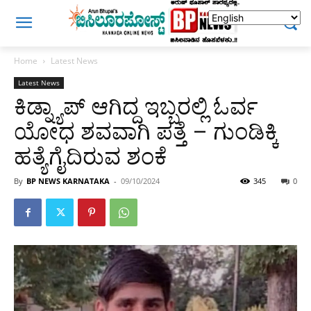
Home
Latest News
Latest News
ಕಿಡ್ನ್ಯಾಪ್ ಆಗಿದ್ದ ಇಬ್ಬರಲ್ಲಿ ಓರ್ವ
ಯೋಧ ಶವವಾಗಿ ಪತ್ತೆ – ಗುಂಡಿಕ್ಕಿ
ಹತ್ಯೆಗೈದಿರುವ ಶಂಕೆ
By
BP NEWS KARNATAKA
-
09/10/2024
345
0