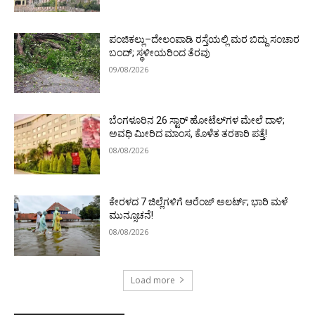
ಪಂಜಿಕಲ್ಲು–ದೇಲಂಪಾಡಿ ರಸ್ತೆಯಲ್ಲಿ ಮರ ಬಿದ್ದು ಸಂಚಾರ
ಬಂದ್; ಸ್ಥಳೀಯರಿಂದ ತೆರವು
09/08/2026
ಬೆಂಗಳೂರಿನ 26 ಸ್ಟಾರ್‌ ಹೋಟೆಲ್‌ಗಳ ಮೇಲೆ ದಾಳಿ;
ಅವಧಿ ಮೀರಿದ ಮಾಂಸ, ಕೊಳೆತ ತರಕಾರಿ ಪತ್ತೆ!
08/08/2026
ಕೇರಳದ 7 ಜಿಲ್ಲೆಗಳಿಗೆ ಆರೆಂಜ್ ಅಲರ್ಟ್; ಭಾರಿ ಮಳೆ
ಮುನ್ಸೂಚನೆ!
08/08/2026
Load more