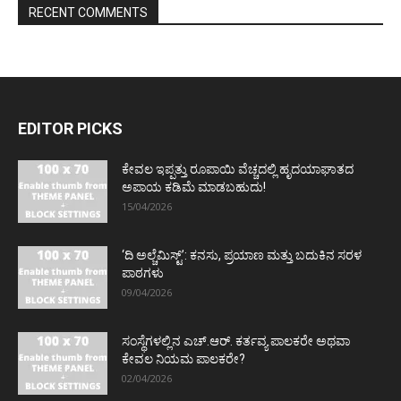
RECENT COMMENTS
EDITOR PICKS
ಕೇವಲ ಇಪ್ಪತ್ತು ರೂಪಾಯಿ ವೆಚ್ಚದಲ್ಲಿ ಹೃದಯಾಘಾತದ
ಅಪಾಯ ಕಡಿಮೆ ಮಾಡಬಹುದು!
15/04/2026
‘ದಿ ಅಲ್ಚೆಮಿಸ್ಟ್’: ಕನಸು, ಪ್ರಯಾಣ ಮತ್ತು ಬದುಕಿನ ಸರಳ
ಪಾಠಗಳು
09/04/2026
ಸಂಸ್ಥೆಗಳಲ್ಲಿನ ಎಚ್.ಆರ್. ಕರ್ತವ್ಯ ಪಾಲಕರೇ ಅಥವಾ
ಕೇವಲ ನಿಯಮ ಪಾಲಕರೇ?
02/04/2026