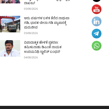
ದಾಖಲು!
05/08/2026
ಆರು ವರ್ಷಗಳ ಬಳಿಕ ತೆರೆದ ನಾಥುಲಾ
ಗಡಿ; ಭಾರತ-ಚೀನಾ ಗಡಿ ವ್ಯಾಪಾರಕ್ಕೆ
ಮರುಜೀವ
05/08/2026
ವಿವಾದಾತ್ಮಕ ಹೇಳಿಕೆ ಪ್ರಕರಣ:
ತಮಿಳುನಾಡು ಡಿಎಂಕೆ ನಾಯಕ
ಉದಯನಿಧಿ ಸ್ಟಾಲಿನ್ ಬಂಧನ!
04/08/2026