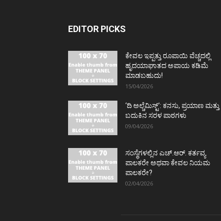
EDITOR PICKS
ಕೇವಲ ಇಪ್ಪತ್ತು ರೂಪಾಯಿ ವೆಚ್ಚದಲ್ಲಿ
ಹೃದಯಾಘಾತದ ಅಪಾಯ ಕಡಿಮೆ
ಮಾಡಬಹುದು!
15/04/2026
‘ದಿ ಅಲ್ಚೆಮಿಸ್ಟ್’: ಕನಸು, ಪ್ರಯಾಣ ಮತ್ತು
ಬದುಕಿನ ಸರಳ ಪಾಠಗಳು
09/04/2026
ಸಂಸ್ಥೆಗಳಲ್ಲಿನ ಎಚ್.ಆರ್. ಕರ್ತವ್ಯ
ಪಾಲಕರೇ ಅಥವಾ ಕೇವಲ ನಿಯಮ
ಪಾಲಕರೇ?
02/04/2026