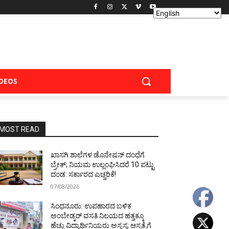
IDEOS
MOST READ
ಖಾಸಗಿ ಶಾಲೆಗಳ ಡೊನೇಷನ್ ದಂಧೆಗೆ
ಬ್ರೇಕ್; ನಿಯಮ ಉಲ್ಲಂಘಿಸಿದರೆ 10 ಪಟ್ಟು
ದಂಡ: ಸರ್ಕಾರದ ಎಚ್ಚರಿಕೆ!
07/08/2026
ಸಿಂಧನೂರು: ಉಪಹಾರದ ಬಳಿಕ
ಅಂಬೇಡ್ಕರ್ ವಸತಿ ನಿಲಯದ ಹತ್ತಕ್ಕೂ
ಹೆಚ್ಚು ವಿದ್ಯಾರ್ಥಿನಿಯರು ಅಸ್ವಸ್ಥ; ಆಸ್ಪತ್ರೆಗೆ