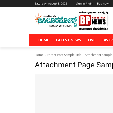
Saturday, August 8, 2026
Sign in / Join
Buy now!
HOME
LATEST NEWS
LIVE
DISTR
Home
Parent Post Sample Title
Attachment Sample 
Attachment Page Sampl