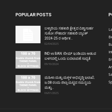
POPULAR POSTS
P
ಬಳ್ಳಾರಿಯ ಸಹಕಾರಿ ಕ್ಷೇತ್ರದ ವಿಶ್ವಾಸಾರ್ಹ
L
ಸುಕೋ ಸೌಹಾರ್ದ ಸಹಕಾರಿ ಬ್ಯಾಂಕ್
Be
2024-25 ರ ಆರ್ಥಿಕ...
02/04/2025
Ba
In
IND vs BAN: ಟೀಮ್ ಇಂಡಿಯಾ ಆಡುವ
ಬಳಗದಲ್ಲಿ ಒಂದು ಬದಲಾವಣೆ ಸಾಧ್ಯತೆ
E
09/10/2024
Ar
S
ಮಹಿಳಾ ಮತ್ತು ಮಕ್ಕಳ ಅಭಿವೃದ್ಧಿ ಇಲಾಖೆ;
Sp
ಜ.08 ರಂದು ಜಿಲ್ಲಾ ಮಟ್ಟದ ಸಮನ್ವಯ
ಮತ್ತು...
06/01/2025