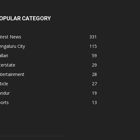
OPULAR CATEGORY
atest News
331
ngaluru City
115
llari
59
terstate
29
ntertainment
28
ticle
27
andur
19
orts
13