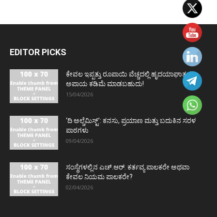
EDITOR PICKS
ಕೇವಲ ಇಪ್ಪತ್ತು ರೂಪಾಯಿ ವೆಚ್ಚದಲ್ಲಿ ಹೃದಯಾಘಾತದ
ಅಪಾಯ ಕಡಿಮೆ ಮಾಡಬಹುದು!
15/04/2026
‘ದಿ ಅಲ್ಚೆಮಿಸ್ಟ್’: ಕನಸು, ಪ್ರಯಾಣ ಮತ್ತು ಬದುಕಿನ ಸರಳ
ಪಾಠಗಳು
09/04/2026
ಸಂಸ್ಥೆಗಳಲ್ಲಿನ ಎಚ್.ಆರ್. ಕರ್ತವ್ಯ ಪಾಲಕರೇ ಅಥವಾ
ಕೇವಲ ನಿಯಮ ಪಾಲಕರೇ?
02/04/2026