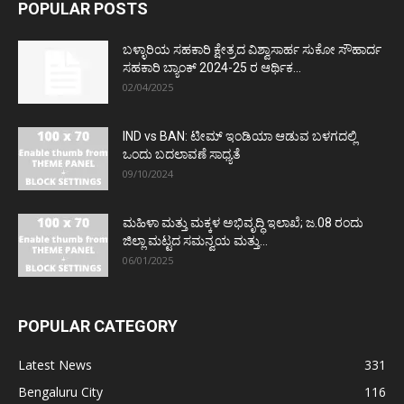
POPULAR POSTS
ಬಳ್ಳಾರಿಯ ಸಹಕಾರಿ ಕ್ಷೇತ್ರದ ವಿಶ್ವಾಸಾರ್ಹ ಸುಕೋ ಸೌಹಾರ್ದ
ಸಹಕಾರಿ ಬ್ಯಾಂಕ್ 2024-25 ರ ಆರ್ಥಿಕ...
02/04/2025
IND vs BAN: ಟೀಮ್ ಇಂಡಿಯಾ ಆಡುವ ಬಳಗದಲ್ಲಿ
ಒಂದು ಬದಲಾವಣೆ ಸಾಧ್ಯತೆ
09/10/2024
ಮಹಿಳಾ ಮತ್ತು ಮಕ್ಕಳ ಅಭಿವೃದ್ಧಿ ಇಲಾಖೆ; ಜ.08 ರಂದು
ಜಿಲ್ಲಾ ಮಟ್ಟದ ಸಮನ್ವಯ ಮತ್ತು...
06/01/2025
POPULAR CATEGORY
Latest News
331
Bengaluru City
116