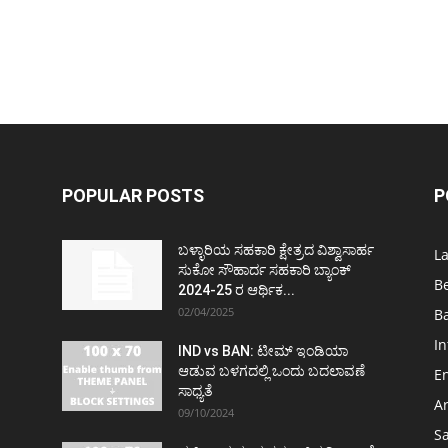
POPULAR POSTS
P
ಬಳ್ಳಾರಿಯ ಸಹಕಾರಿ ಕ್ಷೇತ್ರದ ವಿಶ್ವಾಸಾರ್ಹ
L
ಸುಕೋ ಸೌಹಾರ್ದ ಸಹಕಾರಿ ಬ್ಯಾಂಕ್
B
2024-25 ರ ಆರ್ಥಿಕ...
02/04/2025
Ba
In
IND vs BAN: ಟೀಮ್ ಇಂಡಿಯಾ
ಆಡುವ ಬಳಗದಲ್ಲಿ ಒಂದು ಬದಲಾವಣೆ
E
ಸಾಧ್ಯತೆ
Ar
09/10/2024
S