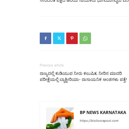
ಸೇರಿದಂತೆ ಪಕ್ಷದ ಹಿರಿಯ ನಾಯಕರು ಭಾಗಿಯಾಗಿದ್ದರು ಎಂ
Previous article
ರಾಜ್ಯದಲ್ಲಿ ಕುಡಿಯುವ ನೀರು ಕಲುಷಿತ; ನೀರಿನ ಮಾದರಿ
ಪರೀಕ್ಷೆಯಲ್ಲಿ ಬ್ಯಾಕ್ಟೀರಿಯಾ- ರಾಸಾಯನಿಕ ಅಂಶಗಳು ಪತ್ತೆ!
BP NEWS KARNATAKA
https://bisiloorapost.com