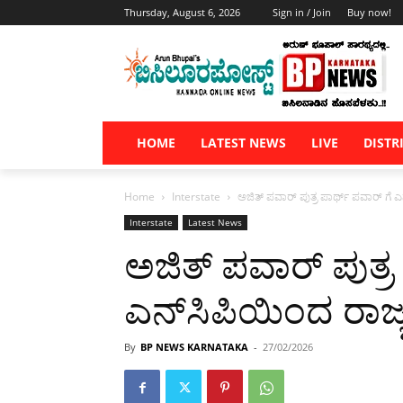
Thursday, August 6, 2026
Sign in / Join
Buy now!
HOME
LATEST NEWS
LIVE
DISTR
Home
Interstate
ಅಜಿತ್ ಪವಾರ್ ಪುತ್ರ ಪಾರ್ಥ್ ಪವಾರ್ ಗೆ 
Interstate
Latest News
ಅಜಿತ್ ಪವಾರ್ ಪುತ್ರ
ಎನ್‌ಸಿಪಿಯಿಂದ ರಾಜ
By
BP NEWS KARNATAKA
-
27/02/2026