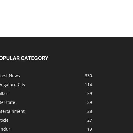
OPULAR CATEGORY
atest News
330
engaluru City
114
llari
59
terstate
29
ntertainment
28
ticle
27
andur
19