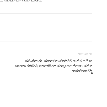
ದು ಐಎಎನ್‌ಎಸ್ ವರದಿ ಮಾಡಿದೆ.
Next article
ಮಹಿಳೆಯರು–ಮಂಗಳಮುಖಿಯರಿಗೆ ಉಚಿತ ಆಟೋ
ಚಾಲನಾ ತರಬೇತಿ; ಸರ್ಕಾರದಿಂದ ಸಂಪೂರ್ಣ ಬೆಂಬಲ:‌ ಸಚಿವ
ರಾಮಲಿಂಗಾರೆಡ್ಡಿ