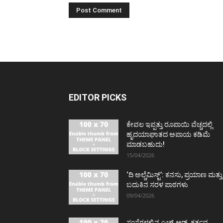
EDITOR PICKS
ಕೇವಲ ಇಪ್ಪತ್ತು ರೂಪಾಯಿ ವೆಚ್ಚದಲ್ಲಿ
ಹೃದಯಾಘಾತದ ಅಪಾಯ ಕಡಿಮೆ
ಮಾಡಬಹುದು!
15/04/2026
‘ದಿ ಅಲ್ಚೆಮಿಸ್ಟ್’: ಕನಸು, ಪ್ರಯಾಣ ಮತ್ತು
ಬದುಕಿನ ಸರಳ ಪಾಠಗಳು
09/04/2026
ಸಂಸ್ಥೆಗಳಲ್ಲಿನ ಎಚ್.ಆರ್. ಕರ್ತವ್ಯ