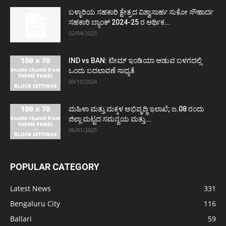
ಬಳ್ಳಾರಿಯ ಸಹಕಾರಿ ಕ್ಷೇತ್ರದ ವಿಶ್ವಾಸಾರ್ಹ ಸುಕೋ ಸೌಹಾರ್ದ
ಸಹಕಾರಿ ಬ್ಯಾಂಕ್ 2024-25 ರ ಆರ್ಥಿಕ...
02/04/2025
IND vs BAN: ಟೀಮ್ ಇಂಡಿಯಾ ಆಡುವ ಬಳಗದಲ್ಲಿ
ಒಂದು ಬದಲಾವಣೆ ಸಾಧ್ಯತೆ
09/10/2024
ಮಹಿಳಾ ಮತ್ತು ಮಕ್ಕಳ ಅಭಿವೃದ್ಧಿ ಇಲಾಖೆ; ಜ.08 ರಂದು
ಜಿಲ್ಲಾ ಮಟ್ಟದ ಸಮನ್ವಯ ಮತ್ತು...
06/01/2025
POPULAR CATEGORY
Latest News
331
Bengaluru City
116
Ballari
59