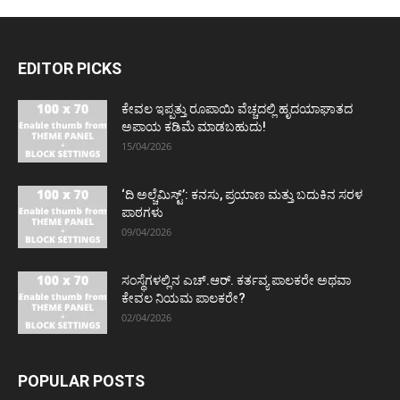
EDITOR PICKS
ಕೇವಲ ಇಪ್ಪತ್ತು ರೂಪಾಯಿ ವೆಚ್ಚದಲ್ಲಿ ಹೃದಯಾಘಾತದ
ಅಪಾಯ ಕಡಿಮೆ ಮಾಡಬಹುದು!
15/04/2026
‘ದಿ ಅಲ್ಚೆಮಿಸ್ಟ್’: ಕನಸು, ಪ್ರಯಾಣ ಮತ್ತು ಬದುಕಿನ ಸರಳ
ಪಾಠಗಳು
09/04/2026
ಸಂಸ್ಥೆಗಳಲ್ಲಿನ ಎಚ್.ಆರ್. ಕರ್ತವ್ಯ ಪಾಲಕರೇ ಅಥವಾ
ಕೇವಲ ನಿಯಮ ಪಾಲಕರೇ?
02/04/2026
POPULAR POSTS