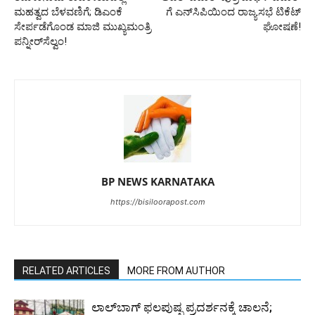
ಮಹತ್ವದ ಬೆಳವಣಿಗೆ; ಡಿಎಂಕೆ
ಗೆ ಎನ್‌ಸಿಪಿಯಿಂದ ರಾಜ್ಯಸಭೆ ಟಿಕೆಟ್
ಸೇರ್ಪಡೆಗೊಂಡ ಮಾಜಿ ಮುಖ್ಯಮಂತ್ರಿ
ಘೋಷಣೆ!
ಪನ್ನೀರ್‌ಸೆಲ್ವಂ!
BP NEWS KARNATAKA
https://bisiloorapost.com
RELATED ARTICLES
MORE FROM AUTHOR
ಲಾಲ್‌ಬಾಗ್ ಫಲಪುಷ್ಪ ಪ್ರದರ್ಶನಕ್ಕೆ ಚಾಲನೆ;