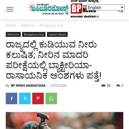
Home
Districts
Bengaluru City
Districts
Bengaluru City
Latest News
ರಾಜ್ಯದಲ್ಲಿ ಕುಡಿಯುವ ನೀರು
ಕಲುಷಿತ; ನೀರಿನ ಮಾದರಿ
ಪರೀಕ್ಷೆಯಲ್ಲಿ ಬ್ಯಾಕ್ಟೀರಿಯಾ-
ರಾಸಾಯನಿಕ ಅಂಶಗಳು ಪತ್ತೆ!
By
BP NEWS KARNATAKA
-
27/02/2026
59
0