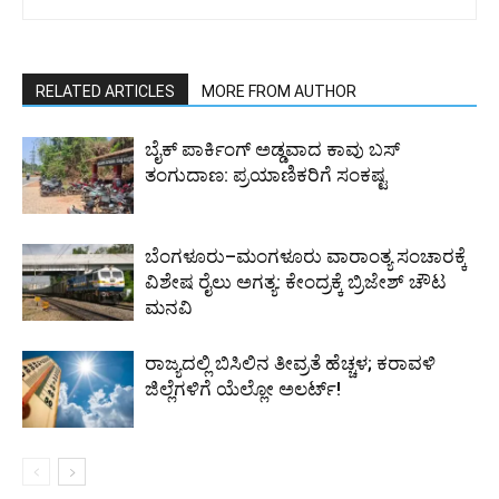
RELATED ARTICLES
MORE FROM AUTHOR
ಬೈಕ್ ಪಾರ್ಕಿಂಗ್ ಅಡ್ಡವಾದ ಕಾವು ಬಸ್
ತಂಗುದಾಣ: ಪ್ರಯಾಣಿಕರಿಗೆ ಸಂಕಷ್ಟ
ಬೆಂಗಳೂರು–ಮಂಗಳೂರು ವಾರಾಂತ್ಯ ಸಂಚಾರಕ್ಕೆ
ವಿಶೇಷ ರೈಲು ಅಗತ್ಯ: ಕೇಂದ್ರಕ್ಕೆ ಬ್ರಿಜೇಶ್ ಚೌಟ
ಮನವಿ
ರಾಜ್ಯದಲ್ಲಿ ಬಿಸಿಲಿನ ತೀವ್ರತೆ ಹೆಚ್ಚಳ; ಕರಾವಳಿ
ಜಿಲ್ಲೆಗಳಿಗೆ ಯೆಲ್ಲೋ ಅಲರ್ಟ್!