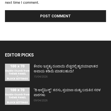
next time I comment.
EDITOR PICKS
ಕೇವಲ ಇಪ್ಪತ್ತು ರೂಪಾಯಿ ವೆಚ್ಚದಲ್ಲಿ ಹೃದಯಾಘಾತದ
ಅಪಾಯ ಕಡಿಮೆ ಮಾಡಬಹುದು!
15/04/2026
‘ದಿ ಅಲ್ಚೆಮಿಸ್ಟ್’: ಕನಸು, ಪ್ರಯಾಣ ಮತ್ತು ಬದುಕಿನ ಸರಳ
ಪಾಠಗಳು
09/04/2026