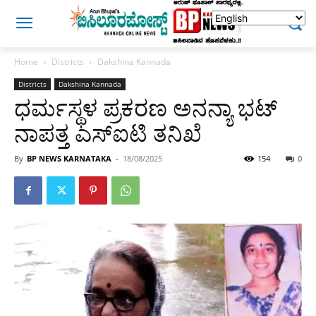
Home
Districts
Dakshina Kannada
Districts
Dakshina Kannada
ಧರ್ಮಸ್ಥಳ ಪ್ರಕರಣ ಅನನ್ಯಾ ಭಟ್
ನಾಪತ್ತ ಎಸ್‌ಐಟಿ ತನಿಖೆ
By
BP NEWS KARNATAKA
-
18/08/2025
154
0