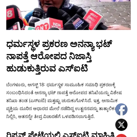
ಧರ್ಮಸ್ಥಳ ಪ್ರಕರಣ ಅನನ್ಯಾ ಭಟ್
ನಾಪತ್ತೆ ಆರೋಪದ ನಿಜಾಸ್ತಿ
ಹುಡುಕುತ್ತಿರುವ ಎಸ್‌ಐಟಿ
ಬೆಂಗಳೂರು, ಆಗಸ್ಟ್ 18: ಧರ್ಮಸ್ಥಳ ಸಾಮೂಹಿಕ ಸಮಾಧಿ ಪ್ರಕರಣಕ್ಕೆ
ಸಂಬಂಧಿಸಿದಂತೆ ಅನನ್ಯಾ ಭಟ್ ನಾಪತ್ತೆ ಆರೋಪದ ತನಿಖೆಯನ್ನು ವಿಶೇಷ
ತನಿಖಾ ತಂಡ (ಎಸ್‌ಐಟಿ) ಮತ್ತಷ್ಟು ಚುರುಕುಗೊಳಿಸಿದೆ. ಇತ್ತ, ಅನಾಮಿಕ
ವ್ಯಕ್ತಿಯ ದೂರಿನ ಆಧಾರದ ಮೇಲೆ ನಡೆದಿದ್ದ ಉತ್ಖನನವನ್ನು ತಾತ್ಕಾಲಿಕವಾಗಿ
ನಿಲ್ಲಿಸಿ, ಆತನನ್ನೇ ತೀವ್ರ ವಿಚಾರಣೆಗೆ ಒಳಪಡಿಸಲಾಗುತ್ತಿದೆ.
ರಿಪ್ಪನ್ ಪೇಟೆಯಲ್ಲಿ ಎಸ್‌ಐಟಿ ಮಾಹಿತಿ