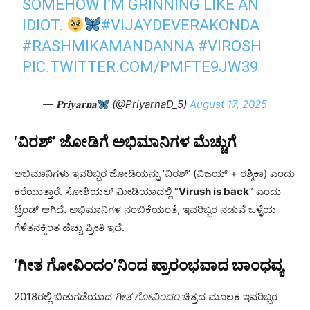
SOMEHOW I’M GRINNING LIKE AN
IDIOT.
#VIJAYDEVERAKONDA
#RASHMIKAMANDANNA
#VIROSH
PIC.TWITTER.COM/PMFTE9JW39
— 𝐏𝐫𝐢𝐲𝐚𝐫𝐧𝐚
(@PriyarnaD_5)
August 17, 2025
‘ವಿರಶ್’ ಜೋಡಿಗೆ ಅಭಿಮಾನಿಗಳ ಮೆಚ್ಚುಗೆ
ಅಭಿಮಾನಿಗಳು ಇವರಿಬ್ಬರ ಜೋಡಿಯನ್ನು ‘ವಿರಶ್’ (ವಿಜಯ್ + ರಶ್ಮಿಕಾ) ಎಂದು
ಕರೆಯುತ್ತಾರೆ. ಸೋಶಿಯಲ್ ಮೀಡಿಯಾದಲ್ಲಿ “
Virush is back
” ಎಂದು
ಟ್ರೆಂಡ್ ಆಗಿದೆ. ಅಭಿಮಾನಿಗಳ ನಂಬಿಕೆಯಂತೆ, ಇವರಿಬ್ಬರ ನಡುವೆ ಒಳ್ಳೆಯ
ಗೆಳೆತನಕ್ಕಿಂತ ಹೆಚ್ಚು ಪ್ರೀತಿ ಇದೆ.
‘ಗೀತ ಗೋವಿಂದಂ’ನಿಂದ ಪ್ರಾರಂಭವಾದ ಬಾಂಧವ್ಯ
2018ರಲ್ಲಿ ಬಿಡುಗಡೆಯಾದ
ಗೀತ ಗೋವಿಂದಂ
ಚಿತ್ರದ ಮೂಲಕ ಇವರಿಬ್ಬರ