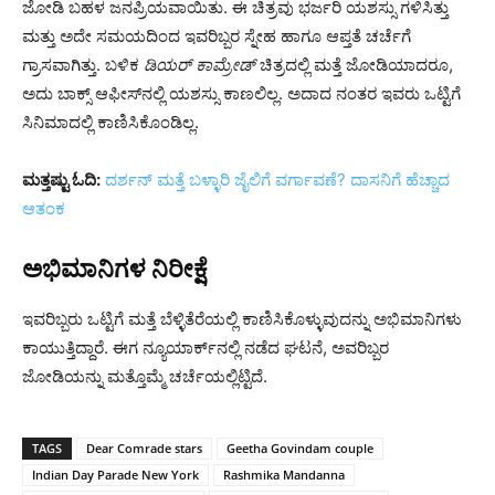
ಜೋಡಿ ಬಹಳ ಜನಪ್ರಿಯವಾಯಿತು. ಈ ಚಿತ್ರವು ಭರ್ಜರಿ ಯಶಸ್ಸು ಗಳಿಸಿತ್ತು
ಮತ್ತು ಅದೇ ಸಮಯದಿಂದ ಇವರಿಬ್ಬರ ಸ್ನೇಹ ಹಾಗೂ ಆಪ್ತತೆ ಚರ್ಚೆಗೆ
ಗ್ರಾಸವಾಗಿತ್ತು. ಬಳಿಕ
ಡಿಯರ್ ಕಾಮ್ರೇಡ್
ಚಿತ್ರದಲ್ಲಿ ಮತ್ತೆ ಜೋಡಿಯಾದರೂ,
ಅದು ಬಾಕ್ಸ್ ಆಫೀಸ್‌ನಲ್ಲಿ ಯಶಸ್ಸು ಕಾಣಲಿಲ್ಲ. ಅದಾದ ನಂತರ ಇವರು ಒಟ್ಟಿಗೆ
ಸಿನಿಮಾದಲ್ಲಿ ಕಾಣಿಸಿಕೊಂಡಿಲ್ಲ.
ಮತ್ತಷ್ಟು ಓದಿ:
ದರ್ಶನ್ ಮತ್ತೆ ಬಳ್ಳಾರಿ ಜೈಲಿಗೆ ವರ್ಗಾವಣೆ? ದಾಸನಿಗೆ ಹೆಚ್ಚಾದ
ಆತಂಕ
ಅಭಿಮಾನಿಗಳ ನಿರೀಕ್ಷೆ
ಇವರಿಬ್ಬರು ಒಟ್ಟಿಗೆ ಮತ್ತೆ ಬೆಳ್ಳಿತೆರೆಯಲ್ಲಿ ಕಾಣಿಸಿಕೊಳ್ಳುವುದನ್ನು ಅಭಿಮಾನಿಗಳು
ಕಾಯುತ್ತಿದ್ದಾರೆ. ಈಗ ನ್ಯೂಯಾರ್ಕ್‌ನಲ್ಲಿ ನಡೆದ ಘಟನೆ, ಅವರಿಬ್ಬರ
ಜೋಡಿಯನ್ನು ಮತ್ತೊಮ್ಮೆ ಚರ್ಚೆಯಲ್ಲಿಟ್ಟಿದೆ.
TAGS
Dear Comrade stars
Geetha Govindam couple
Indian Day Parade New York
Rashmika Mandanna