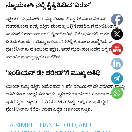
ನ್ಯೂಯಾರ್ಕ್‌ನಲ್ಲಿ ಕೈ ಕೈ ಹಿಡಿದ ‘ವಿರಶ್’
ಇತ್ತೀಚೆಗೆ ನ್ಯೂಯಾರ್ಕ್‌ನ ಮ್ಯಾನ್‌ಹಾಟನ್ ರಸ್ತೆಗಳ ಮೇಲೆ ವಿಜಯ್
ದೇವರಕೊಂಡ ಮತ್ತು ರಶ್ಮಿಕಾ ಮಂದಣ್ಣ ಒಟ್ಟಿಗೆ ನಡೆದಿರುವ ಫೋಟೋಗಳು
ಸಾಮಾಜಿಕ ಜಾಲತಾಣಗಳಲ್ಲಿ ವೈರಲ್ ಆಗಿವೆ. ವಿಶೇಷವೆಂದರೆ, ಅವರು ಕೈ ಕೈ
ಹಿಡಿದುಕೊಂಡು ನಡೆದಿದ್ದು ಅಭಿಮಾನಿಗಳಲ್ಲಿ ಕುತೂಹಲ ಹುಟ್ಟಿಸಿದೆ. ಈ
ಫೋಟೋಗಳು ಹೊರಬಂದ ತಕ್ಷಣ, ಇವರ ಪ್ರೇಮ ಸಂಬಂಧದ ಬಗ್ಗೆ ಇರುವ
ವದಂತಿಗಳು ಮತ್ತಷ್ಟು ಬಲ ಪಡೆದಿವೆ.
‘ಇಂಡಿಯನ್ ಡೇ ಪರೇಡ್’ಗೆ ಮುಖ್ಯ ಅತಿಥಿ
ವಿಜಯ್ ಮತ್ತು ರಶ್ಮಿಕಾ ಅಮೆರಿಕಾದ 43ನೇ
ಇಂಡಿಯನ್ ಡೇ ಪರೇಡ್
‌ಗೆ ಮುಖ್ಯ
ಅತಿಥಿಗಳಾಗಿ ಆಹ್ವಾನಿತರಾಗಿದ್ದರು. ಸ್ಥಳೀಯ ಭಾರತೀಯ ಸಮುದಾಯವು
ಇವರನ್ನು ಉತ್ಸಾಹದಿಂದ ಬರಮಾಡಿಕೊಂಡಿತ್ತು. ಅಲ್ಲಿಯೇ ಇವರಿಬ್ಬರ
ಫೋಟೋಗಳು ತೆರೆದು ಇದೀಗ ಎಲ್ಲೆಡೆ ಚರ್ಚೆಯಾಗುತ್ತಿವೆ.
A SIMPLE HAND-HOLD, AND