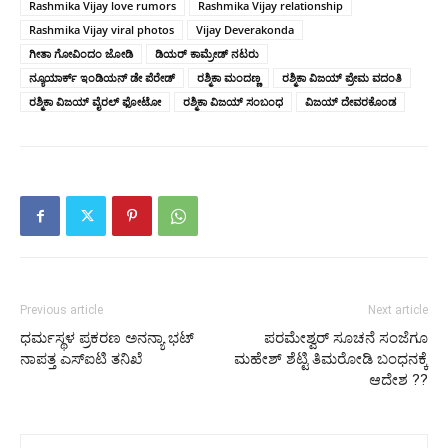
Rashmika Vijay love rumors
Rashmika Vijay relationship
Rashmika Vijay viral photos
Vijay Deverakonda
ಗೀತಾ ಗೋವಿಂದಂ ಜೋಡಿ
ಡಿಯರ್ ಕಾಮ್ರೇಡ್ ನಟರು
ನ್ಯೂಯಾರ್ಕ್ ಇಂಡಿಯನ್ ಡೇ ಪೆರೇಡ್
ರಶ್ಮಿಕಾ ಮಂದಣ್ಣ
ರಶ್ಮಿಕಾ ವಿಜಯ್ ಪ್ರೇಮ ವದಂತಿ
ರಶ್ಮಿಕಾ ವಿಜಯ್ ವೈರಲ್ ಫೋಟೋ
ರಶ್ಮಿಕಾ ವಿಜಯ್ ಸಂಬಂಧ
ವಿಜಯ್ ದೇವರಕೊಂಡ
Previous article
Next article
ಧರ್ಮಸ್ಥಳ ಪ್ರಕರಣ ಅನನ್ಯಾ ಭಟ್
ಪರಮೇಶ್ವರ್‌ ಸೂಚನೆ ಸಂಜೆಗೂ
ನಾಪತ್ತ ಎಸ್‌ಐಟಿ ತನಿಖೆ
ಮಹೇಶ್ ಶೆಟ್ಟಿ ತಿಮರೋಡಿ ಬಂಧನಕ್ಕೆ
ಆದೇಶ ??