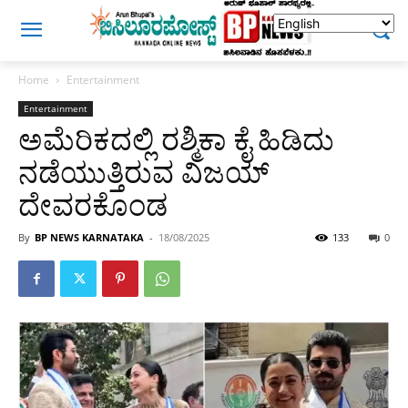
Home
Entertainment
Entertainment
ಅಮೆರಿಕದಲ್ಲಿ ರಶ್ಮಿಕಾ ಕೈ ಹಿಡಿದು
ನಡೆಯುತ್ತಿರುವ ವಿಜಯ್
ದೇವರಕೊಂಡ
By
BP NEWS KARNATAKA
-
18/08/2025
133
0