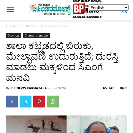
Home
Districts
Chamarajanagar
Districts
Chamarajanagar
ಶಾಲಾ ಕಟ್ಟಡದಲ್ಲಿ ಬಿರುಕು,
ಮೇಲ್ಛಾವಣಿ ಉದುರುತ್ತಿದೆ; ದುರಸ್ತಿ
ಮಾಡಲು ಮಕ್ಕಳಿಂದ ಸಿಎಂಗೆ
ಮನವಿ
By
BP NEWS KARNATAKA
-
03/09/2025
142
0