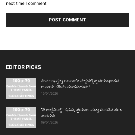
next time I comment.
EDITOR PICKS
ಕೇವಲ ಇಪ್ಪತ್ತು ರೂಪಾಯಿ ವೆಚ್ಚದಲ್ಲಿ ಹೃದಯಾಘಾತದ
ಅಪಾಯ ಕಡಿಮೆ ಮಾಡಬಹುದು!
15/04/2026
‘ದಿ ಅಲ್ಚೆಮಿಸ್ಟ್’: ಕನಸು, ಪ್ರಯಾಣ ಮತ್ತು ಬದುಕಿನ ಸರಳ
ಪಾಠಗಳು
09/04/2026