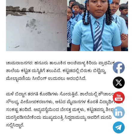
ಚಾಮರಾಜನಗರ: ಹನೂರು ತಾಲೂಕಿನ ಅಂಚಿಪಾಳ್ಯ ಕಿರಿಯ ಪ್ರಾಥಮಿಕ
ಶಾಲೆಯ ಕಟ್ಟಡ ದುಸ್ಥಿತಿಗೆ ತಲುಪಿದೆ. ಕಟ್ಟಡದಲ್ಲಿ ಬಿರುಕು ಬಿಟ್ಟಿದ್ದು,
ಮೇಲ್ಛಾವಣಿಯ ಸೀಲಿಂಗ್ ಉದುರಲು ಆರಂಭಿಸಿದೆ.
ಮಳೆ ಬಿದ್ದಾಗ ತರಗತಿ ಕೊಠಡಿಗಳು ಸೋರುತ್ತಿವೆ. ಶಾಲೆಯಲ್ಲಿ ಶೌಚಾಲಯ
ಸೌಲಭ್ಯ, ಪೀಠೋಪಕರಣಗಳು, ಆಟದ ಮೈದಾನಗಳ ಕೊರತೆ ವಿದ್ಯಾರ್ಥಿಗಳಿಗೆ
ಸಂಕಷ್ಟ ತಂದಿದೆ. ಅವ್ಯವಸ್ಥೆಯಿಂದ ಬೇಸತ್ತ ಮಕ್ಕಳು, ಕಟ್ಟಡವನ್ನು ಶೀಘ್ರ
ದುರಸ್ತಿಪಡಿಸಬೇಕೆಂದು ಮುಖ್ಯಮಂತ್ರಿ ಸಿದ್ದರಾಮಯ್ಯ ಅವರಿಗೆ ಮನವಿ
ಸಲ್ಲಿಸಿದ್ದಾರೆ.