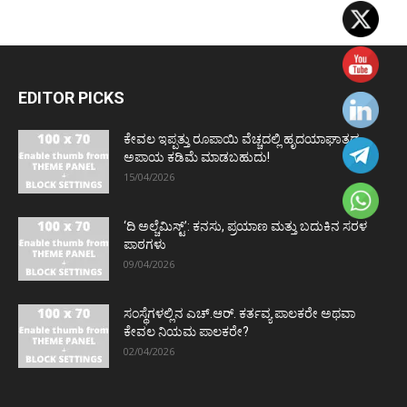
EDITOR PICKS
ಕೇವಲ ಇಪ್ಪತ್ತು ರೂಪಾಯಿ ವೆಚ್ಚದಲ್ಲಿ ಹೃದಯಾಘಾತದ
ಅಪಾಯ ಕಡಿಮೆ ಮಾಡಬಹುದು!
15/04/2026
‘ದಿ ಅಲ್ಚೆಮಿಸ್ಟ್’: ಕನಸು, ಪ್ರಯಾಣ ಮತ್ತು ಬದುಕಿನ ಸರಳ
ಪಾಠಗಳು
09/04/2026
ಸಂಸ್ಥೆಗಳಲ್ಲಿನ ಎಚ್.ಆರ್. ಕರ್ತವ್ಯ ಪಾಲಕರೇ ಅಥವಾ
ಕೇವಲ ನಿಯಮ ಪಾಲಕರೇ?
02/04/2026