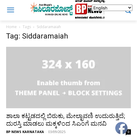
Home
Tags
Siddaramaiah
Tag: Siddaramaiah
ಶಾಲಾ ಕಟ್ಟಡದಲ್ಲಿ ಬಿರುಕು, ಮೇಲ್ಛಾವಣಿ ಉದುರುತ್ತಿದೆ;
ದುರಸ್ತಿ ಮಾಡಲು ಮಕ್ಕಳಿಂದ ಸಿಎಂಗೆ ಮನವಿ
BP NEWS KARNATAKA
-
03/09/2025
0