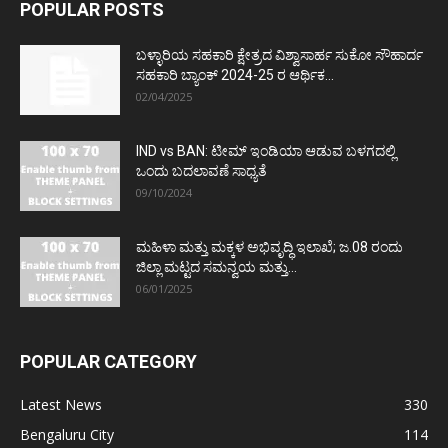
POPULAR POSTS
ಬಳ್ಳಾರಿಯ ಸಹಕಾರಿ ಕ್ಷೇತ್ರದ ವಿಶ್ವಾಸಾರ್ಹ ಸುಕೋ ಸೌಹಾರ್ದ
ಸಹಕಾರಿ ಬ್ಯಾಂಕ್ 2024-25 ರ ಆರ್ಥಿಕ...
02/04/2025
IND vs BAN: ಟೀಮ್ ಇಂಡಿಯಾ ಆಡುವ ಬಳಗದಲ್ಲಿ
ಒಂದು ಬದಲಾವಣೆ ಸಾಧ್ಯತೆ
09/10/2024
ಮಹಿಳಾ ಮತ್ತು ಮಕ್ಕಳ ಅಭಿವೃದ್ಧಿ ಇಲಾಖೆ; ಜ.08 ರಂದು
ಜಿಲ್ಲಾ ಮಟ್ಟದ ಸಮನ್ವಯ ಮತ್ತು...
06/01/2025
POPULAR CATEGORY
Latest News
330
Bengaluru City
114