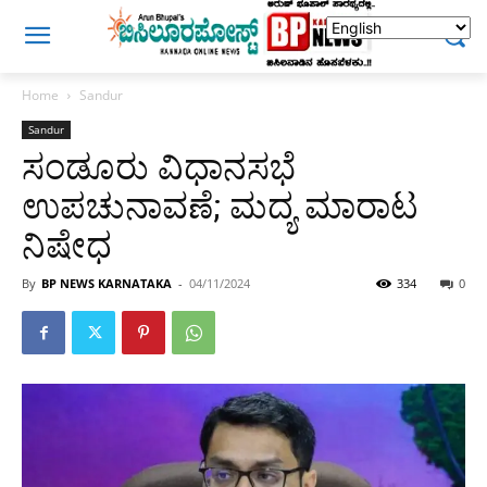
Home
Sandur
Sandur
ಸಂಡೂರು ವಿಧಾನಸಭೆ
ಉಪಚುನಾವಣೆ; ಮದ್ಯ ಮಾರಾಟ
ನಿಷೇಧ
By
BP NEWS KARNATAKA
-
04/11/2024
334
0