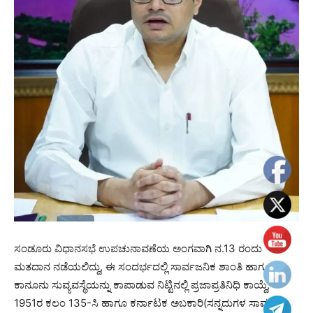
ಸಂಡೂರು ವಿಧಾನಸಭೆ ಉಪಚುನಾವಣೆಯ ಅಂಗವಾಗಿ ನ.13 ರಂದು
ಮತದಾನ ನಡೆಯಲಿದ್ದು, ಈ ಸಂದರ್ಭದಲ್ಲಿ ಸಾರ್ವಜನಿಕ ಶಾಂತಿ ಹಾಗೂ
ಕಾನೂನು ಸುವ್ಯವಸ್ಥೆಯನ್ನು ಕಾಪಾಡುವ ನಿಟ್ಟಿನಲ್ಲಿ ಪ್ರಜಾಪ್ರತಿನಿಧಿ ಕಾಯ್ದೆ,
1951ರ ಕಲಂ 135-ಸಿ ಹಾಗೂ ಕರ್ನಾಟಕ ಅಬಕಾರಿ(ಸನ್ನದುಗಳ ಸಾಮಾನ್ಯ