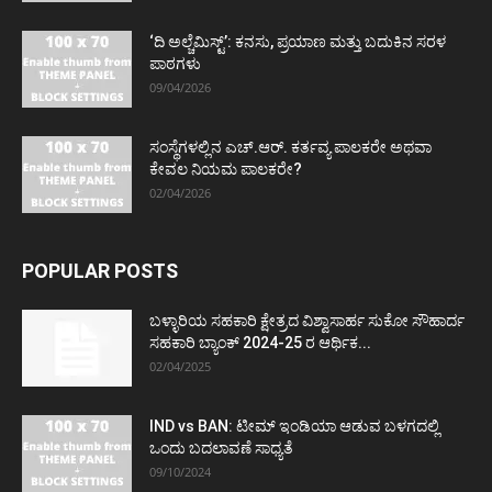
‘ದಿ ಅಲ್ಚೆಮಿಸ್ಟ್’: ಕನಸು, ಪ್ರಯಾಣ ಮತ್ತು ಬದುಕಿನ ಸರಳ
ಪಾಠಗಳು
09/04/2026
ಸಂಸ್ಥೆಗಳಲ್ಲಿನ ಎಚ್.ಆರ್. ಕರ್ತವ್ಯ ಪಾಲಕರೇ ಅಥವಾ
ಕೇವಲ ನಿಯಮ ಪಾಲಕರೇ?
02/04/2026
POPULAR POSTS
ಬಳ್ಳಾರಿಯ ಸಹಕಾರಿ ಕ್ಷೇತ್ರದ ವಿಶ್ವಾಸಾರ್ಹ ಸುಕೋ ಸೌಹಾರ್ದ
ಸಹಕಾರಿ ಬ್ಯಾಂಕ್ 2024-25 ರ ಆರ್ಥಿಕ...
02/04/2025
IND vs BAN: ಟೀಮ್ ಇಂಡಿಯಾ ಆಡುವ ಬಳಗದಲ್ಲಿ
ಒಂದು ಬದಲಾವಣೆ ಸಾಧ್ಯತೆ
09/10/2024