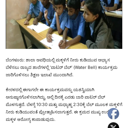
ಬೆಂಗಳೂರು: ಶಾಲಾ ಅವಧಿಯಲ್ಲಿ ಮಕ್ಕಳಿಗೆ ನೀರು ಕುಡಿಯುವ ಅಭ್ಯಾಸ
ಬೆಳೆಸಲು ರಾಜ್ಯದ ಶಾಲೆಗಳಲ್ಲಿ ‘ವಾಟರ್ ಬೆಲ್’ (Water Bell) ಕಾರ್ಯಕ್ರಮ
ಜಾರಿಗೊಳಿಸಲು ಶಿಕ್ಷಣ ಇಲಾಖೆ ಮುಂದಾಗಿದೆ.
ಕೇರಳದಲ್ಲಿ ಈಗಾಗಲೇ ಈ ಕಾರ್ಯಕ್ರಮವನ್ನು ಯಶಸ್ವಿಯಾಗಿ
ಅನುಷ್ಠಾನಗೊಳಿಸಲಾಗಿದ್ದು, ಅಲ್ಲಿ ದಿನಕ್ಕೆ ಎರಡು ಬಾರಿ ವಾಟರ್ ಬೆಲ್
ಮೊಳಗುತ್ತದೆ. ಬೆಳಗ್ಗೆ 10:30 ಮತ್ತು ಮಧ್ಯಾಹ್ನ 2:30ಕ್ಕೆ ಬೆಲ್‌ ಮೂಲಕ ಮಕ್ಕಳಿಗೆ
ನೀರು ಕುಡಿಯುವಂತೆ ಪ್ರೋತ್ಸಾಹಿಸಲಾಗುತ್ತದೆ. ಈ ಕ್ರಮದ ಮುಖ್ಯ ಉದ್ದೇಶ
ಮಕ್ಕಳ ಆರೋಗ್ಯ ಕಾಪಾಡುವುದು.