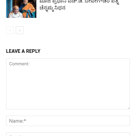
ಮಾಜಿ ಪ್ರಧಾನಿ ಎಚ್‌.ಡಿ. ದೇವೇಗೌಡರ ಪತ್ನಿ
ಚೆನ್ನಮ್ಮ ನಿಧನ
LEAVE A REPLY