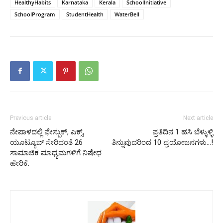
HealthyHabits
Karnataka
Kerala
SchoolInitiative
SchoolProgram
StudentHealth
WaterBell
Previous article
Next article
ನೇಪಾಳದಲ್ಲಿ ಫೇಸ್ಬುಕ್, ಎಕ್ಸ್,
ಪ್ರತಿದಿನ 1 ಹಸಿ ಬೆಳ್ಳುಳ್ಳಿ
ಯೂಟ್ಯೂಬ್ ಸೇರಿದಂತೆ 26
ತಿನ್ನುವುದರಿಂದ 10 ಪ್ರಯೋಜನಗಳು…!
ಸಾಮಾಜಿಕ ಮಾಧ್ಯಮಗಳಿಗೆ ನಿಷೇಧ
ಹೇರಿಕೆ.