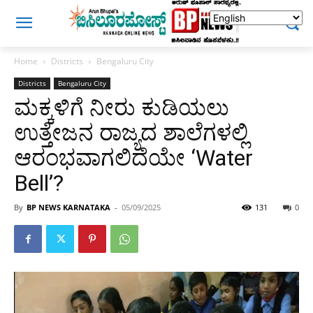
Home
Districts
Bengaluru City
Districts
Bengaluru City
ಮಕ್ಕಳಿಗೆ ನೀರು ಕುಡಿಯಲು
ಉತ್ತೇಜನ ರಾಜ್ಯದ ಶಾಲೆಗಳಲ್ಲಿ
ಆರಂಭವಾಗಲಿದೆಯೇ ‘Water
Bell’?
By
BP NEWS KARNATAKA
-
05/09/2025
131
0