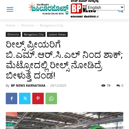
Home
Districts
Bengaluru City
Districts
Bengaluru City
Latest News
ರೀಲ್ಸ್‌ ಪ್ರೀಯರಿಗೆ
ಬಿ.ಎಮ್.ಆರ್.ಸಿ.ಎಲ್ ನಿಂದ ಶಾಕ್;
ಮೆಟ್ರೋದಲ್ಲಿ ರೀಲ್ಸ್ ನೋಡಿದ್ರೆ‌
ಬೀಳುತ್ತೆ ದಂಡ!
By
BP NEWS KARNATAKA
-
29/12/2025
74
0