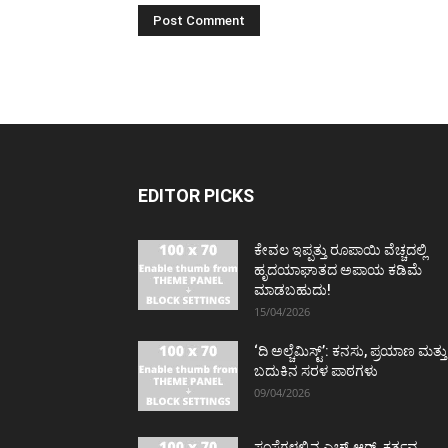
EDITOR PICKS
ಕೇವಲ ಇಪ್ಪತ್ತು ರೂಪಾಯಿ ವೆಚ್ಚದಲ್ಲಿ
ಹೃದಯಾಘಾತದ ಅಪಾಯ ಕಡಿಮೆ
ಮಾಡಬಹುದು!
15/04/2026
‘ದಿ ಅಲ್ಚೆಮಿಸ್ಟ್’: ಕನಸು, ಪ್ರಯಾಣ ಮತ್ತು
ಬದುಕಿನ ಸರಳ ಪಾಠಗಳು
09/04/2026
ಸಂಸ್ಥೆಗಳಲ್ಲಿನ ಎಚ್.ಆರ್. ಕರ್ತವ್ಯ