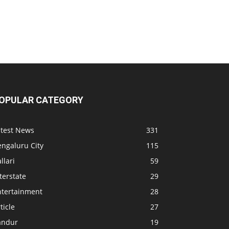
OPULAR CATEGORY
atest News
331
engaluru City
115
llari
59
terstate
29
ntertainment
28
ticle
27
andur
19