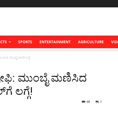
ICTS
SPORTS
ENTERTAINMENT
AGRICULTURE
VID
ಟಕ ಸೆಮಿಫೈನಲ್‌ಗೆ ಲಗ್ಗೆ!
ೋಫಿ: ಮುಂಬೈ ಮಣಿಸಿದ
ೆ ಲಗ್ಗೆ!
68
0