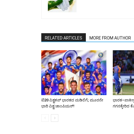
RELATED ARTICLES
MORE FROM AUTHOR
ಟಿ20 ವಿಶ್ವಕಪ್ ಭಾರತದ ಮಡಿಲಿಗೆ; ಮೂರನೇ
ಭಾರತ–ಪಾಕಿಸ್ತಾ
ಭಾರಿ ವಿಶ್ವ ಚಾಂಪಿಯನ್‌!
ಗಗನಕ್ಕೇರಿದ