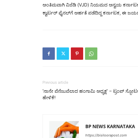
ಅಂತಿಮವಾಗಿ ವಿಜೆಡಿ (VJD) ನಿಯಮದ ಅನ್ವಯ ಕರ್ನಾಟಕ ತಂ
ಕ್ವಾರ್ಟರ್ ಫೈನಲ್‌ಗೆ ಅರ್ಹತೆ ಪಡೆದಿದ್ದ ಕರ್ನಾಟಕ, ಈ ಜಯದೊ
Previous article
‘ನಾನೇ ವೆನೆಜುವೆಲಾದ ಹಂಗಾಮಿ ಅಧ್ಯಕ್ಷ’ – ಟ್ರಂಪ್ ಸ್ಫೋಟ
ಹೇಳಿಕೆ!
BP NEWS KARNATAKA
https://bisiloorapost.com