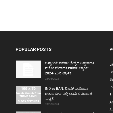
POPULAR POSTS
P
ಬಳ್ಳಾರಿಯ ಸಹಕಾರಿ ಕ್ಷೇತ್ರದ ವಿಶ್ವಾಸಾರ್ಹ
L
ಸುಕೋ ಸೌಹಾರ್ದ ಸಹಕಾರಿ ಬ್ಯಾಂಕ್
B
2024-25 ರ ಆರ್ಥಿಕ...
02/04/2025
Ba
In
IND vs BAN: ಟೀಮ್ ಇಂಡಿಯಾ
ಆಡುವ ಬಳಗದಲ್ಲಿ ಒಂದು ಬದಲಾವಣೆ
E
ಸಾಧ್ಯತೆ
Ar
09/10/2024
S