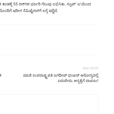
ಡಕ್ಕೆ 55 ರನ್‌ಗಳ ಭರ್ಜರಿ ಗೆಲುವು ಲಭಿಸಿತು. ಗ್ರೂಪ್ ‘ಎ’ಯಿಂದ
ಂದಿಗೆ ಇದೀಗ ಸೆಮಿಫೈನಲ್‌ಗೆ ಲಗ್ಗೆ ಇಟ್ಟಿದೆ.
Next article
ಕ
ಮಾಜಿ ಉಪರಾಷ್ಟ್ರಪತಿ ಜಗದೀಪ್ ಧಂಖರ್ ಆರೋಗ್ಯದಲ್ಲಿ
ಏರುಪೇರು; ಆಸ್ಪತ್ರೆಗೆ ದಾಖಲು!