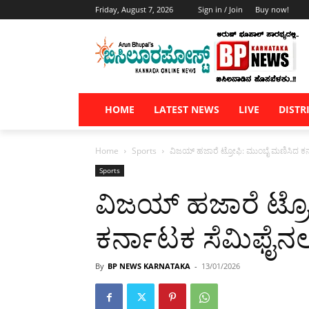
Friday, August 7, 2026
Sign in / Join
Buy now!
HOME
LATEST NEWS
LIVE
DISTR
Home
Sports
ವಿಜಯ್ ಹಜಾರೆ ಟ್ರೋಫಿ: ಮುಂಬೈ ಮಣಿಸಿದ ಕರ್ನಾ
Sports
ವಿಜಯ್ ಹಜಾರೆ ಟ್ರ
ಕರ್ನಾಟಕ ಸೆಮಿಫೈನಲ್‌ಗ
By
BP NEWS KARNATAKA
-
13/01/2026