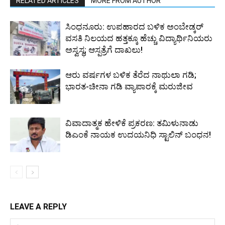
RELATED ARTICLES
MORE FROM AUTHOR
ಸಿಂಧನೂರು: ಉಪಹಾರದ ಬಳಿಕ ಅಂಬೇಡ್ಕರ್
ವಸತಿ ನಿಲಯದ ಹತ್ತಕ್ಕೂ ಹೆಚ್ಚು ವಿದ್ಯಾರ್ಥಿನಿಯರು
ಅಸ್ವಸ್ಥ; ಆಸ್ಪತ್ರೆಗೆ ದಾಖಲು!
ಆರು ವರ್ಷಗಳ ಬಳಿಕ ತೆರೆದ ನಾಥುಲಾ ಗಡಿ;
ಭಾರತ-ಚೀನಾ ಗಡಿ ವ್ಯಾಪಾರಕ್ಕೆ ಮರುಜೀವ
ವಿವಾದಾತ್ಮಕ ಹೇಳಿಕೆ ಪ್ರಕರಣ: ತಮಿಳುನಾಡು
ಡಿಎಂಕೆ ನಾಯಕ ಉದಯನಿಧಿ ಸ್ಟಾಲಿನ್ ಬಂಧನ!
LEAVE A REPLY