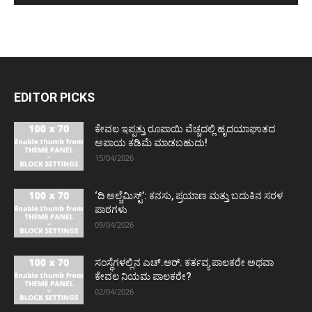
EDITOR PICKS
ಕೇವಲ ಇಪ್ಪತ್ತು ರೂಪಾಯಿ ವೆಚ್ಚದಲ್ಲಿ ಹೃದಯಾಘಾತದ
ಅಪಾಯ ಕಡಿಮೆ ಮಾಡಬಹುದು!
15/04/2026
‘ದಿ ಅಲ್ಚೆಮಿಸ್ಟ್’: ಕನಸು, ಪ್ರಯಾಣ ಮತ್ತು ಬದುಕಿನ ಸರಳ
ಪಾಠಗಳು
09/04/2026
ಸಂಸ್ಥೆಗಳಲ್ಲಿನ ಎಚ್.ಆರ್. ಕರ್ತವ್ಯ ಪಾಲಕರೇ ಅಥವಾ
ಕೇವಲ ನಿಯಮ ಪಾಲಕರೇ?
02/04/2026