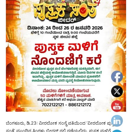
ಬೆಂಗಳೂರು, ಡಿ.23: ವೀರಲೋಕ ಸಂಸ್ಥೆ ವತಿಯಿಂದ ʼವೀರಲೋಕ ಪುಸ್ತಕ
ಸಂತೆʼ ಮುಂದಿನ ತಿಂಗಳು ಬೀದರ್‌ ನಲ್ಲಿ ನಡೆಯಲಿದ್ದು, ಪುಸ್ತಕ ಮಳಿಗೆ