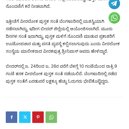
ನೊಂದಣಿಗೆ ಕರೆ ನೀಡಲಾಗಿದೆ.
ಇತ್ತೀಚೆಗೆ ವೀರಲೋಕ ಪುಸ್ತಕ ಸಂತೆ ಬೆಂಗಳೂರಿನಲ್ಲಿ ಯಶಸ್ವಿಯಾಗಿ
ನಡೆಸಲಾಗಿದ್ದು, ಇದೀಗ ಬೀದರ್‌ ಜಿಲ್ಲೆಯಲ್ಲಿ ಆಯೋಜಿಸಲಾಗಿದೆ. ಮೂರು
ದಿನಗಳ ಸಂತೆ ಇದಾಗಿದ್ದು, ಪುಸ್ತಕ ಮಳಿಗೆ ನೊಂದಣಿ ಮಾಡುವ ಪ್ರಕಾಶರಿಗೆ
ಊಟೋಪಚಾರ ಮತ್ತು ವಸತಿ ವ್ಯವಸ್ಥೆ ಕಲ್ಪಿಸಲಾಗುವುದು ಎಂದು ವೀರಲೋಕ
ಸಂಸ್ಥೆಯ ಮಾಲೀಕರಾದ ವೀರಕಪುತ್ರ ಶ್ರೀನಿವಾಸ್‌ ಅವರು ಹೇಳಿದ್ದಾರೆ.
ಬೀದರ್‌ನಲ್ಲಿ ಜ. 24ರಿಂದ ಜ. 26ರ ವರೆಗೆ ಬೆಳಗ್ಗೆ 10 ಗಂಟೆಯಿಂದ ರಾತ್ರಿ 9
ಗಂಟೆ ತನಕ ವೀರಲೋಕ ಪುಸ್ತಕ ಸಂತೆ ನಡೆಯಲಿದೆ. ಬೆಂಗಳೂರಿನಲ್ಲಿ ನಡೆದ
ಪುಸ್ತಕ ಸಂತೆಗೆ ಎರಡುವರೆ ಲಕ್ಷಕ್ಕೂ ಹೆಚ್ಚು ಓದುಗರು ಭೇಟಿಕೊಟ್ಟಿದ್ದರು.