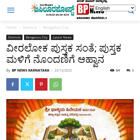
Home
Districts
Bengaluru City
Districts
Bengaluru City
Latest News
ವೀರಲೋಕ ಪುಸ್ತಕ ಸಂತೆ; ಪುಸ್ತಕ
ಮಳಿಗೆ ನೊಂದಣಿಗೆ ಆಹ್ವಾನ
By
BP NEWS KARNATAKA
-
23/12/2025
64
0